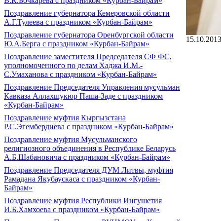
В.К.Бочкарева с праздником «Курбан-Байрам»
Поздравление губернатора Кемеровской области
А.Г.Тулеева с праздником «Курбан-Байрам»
Поздравление губернатора Оренбургской области
15.10.201
Ю.А.Берга с праздником «Курбан-Байрам»
Поздравление заместителя Председателя СФ ФС,
уполномоченного по делам Хаджа И.М.-
С.Умаханова с праздником «Курбан-Байрам»
Поздравление Председателя Управления мусульман
Кавказа Аллахшукюр Паша-Заде с праздником
«Курбан-Байрам»
Поздравление муфтия Кыргызстана
Р.С.Эгембердиева с праздником «Курбан-Байрам»
Поздравление муфтия Мусульманского
религиозного объединения в Республике Беларусь
А.Б.Шабановича с праздником «Курбан-Байрам»
Поздравление Председателя ДУМ Литвы, муфтия
Рамадана Якубаускаса с праздником «Курбан-
Байрам»
Поздравление муфтия Республики Ингушетия
И.Б.Хамхоева с праздником «Курбан-Байрам»