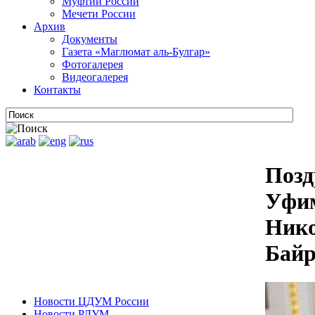
Муфтии России
Мечети России
Архив
Документы
Газета «Маглюмат аль-Булгар»
Фотогалерея
Видеогалерея
Контакты
Позд
Уфим
Нико
Бай
Новости ЦДУМ России
Новости РДУМ