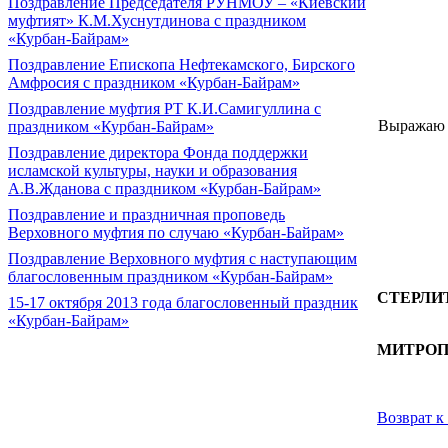
Поздравление Председателя РУНМОУ – «Киевский
муфтият» К.М.Хуснутдинова с праздником
«Курбан-Байрам»
бла
Поздравление Епископа Нефтекамского, Бирского
Амфросия с праздником «Курбан-Байрам»
а та
Поздравление муфтия РТ К.И.Самигуллина с
Выражаю 
праздником «Курбан-Байрам»
Поздравление директора Фонда поддержки
исламской культуры, науки и образования
А.В.Жданова с праздником «Курбан-Байрам»
Поздравление и праздничная проповедь
Верховного муфтия по случаю «Курбан-Байрам»
С б
Поздравление Верховного муфтия с наступающим
благословенным праздником «Курбан-Байрам»
МИ
СТЕРЛИ
15-17 октября 2013 года благословенный праздник
«Курбан-Байрам»
ГЛА
МИТРОП
Возврат к