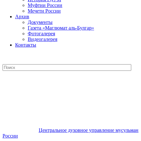
Муфтии России
Мечети России
Архив
Документы
Газета «Маглюмат аль-Булгар»
Фотогалерея
Видеогалерея
Контакты
Центральное духовное управление
мусульман России
Центральное духовное управление мусульман
России