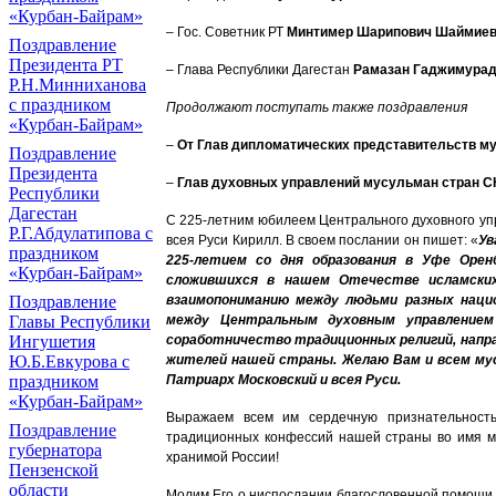
«Курбан-Байрам»
– Гос. Советник РТ
Минтимер Шарипович Шаймие
Поздравление
Президента РТ
– Глава Республики Дагестан
Рамазан Гаджимурад
Р.Н.Минниханова
с праздником
Продолжают поступать также поздравления
«Курбан-Байрам»
–
От Глав дипломатических представительств му
Поздравление
Президента
–
Глав духовных управлений мусульман стран СН
Республики
Дагестан
С 225-летним юбилеем Центрального духовного уп
Р.Г.Абдулатипова с
всея Руси Кирилл. В своем послании он пишет: «
Ув
праздником
225-летием со дня образования в Уфе Оренб
«Курбан-Байрам»
сложившихся в нашем Отечестве исламских
взаимопониманию между людьми разных наци
Поздравление
между Центральным духовным управлением 
Главы Республики
соработничество традиционных религий, напра
Ингушетия
жителей нашей страны. Желаю Вам и всем мусу
Ю.Б.Евкурова с
Патриарх Московский и всея Руси.
праздником
«Курбан-Байрам»
Выражаем всем им сердечную признательность
Поздравление
традиционных конфессий нашей страны во имя ми
губернатора
хранимой России!
Пензенской
области
Молим Его о ниспослании благословенной помощи и