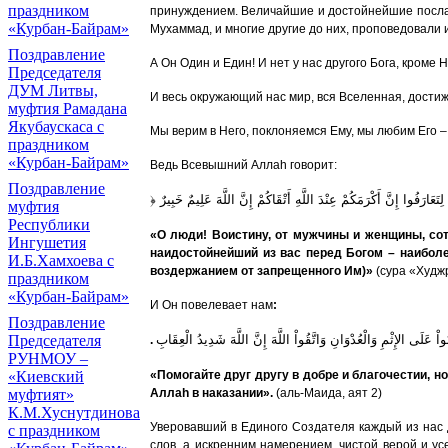
праздником
принуждением. Величайшие и достойнейшие посланн
«Курбан-Байрам»
Мухаммад, и многие другие до них, проповедовали
Поздравление
А Он Один и Един! И нет у нас другого Бога, кроме
Председателя
ДУМ Литвы,
И весь окружающий нас мир, вся Вселенная, достиж
муфтия Рамадана
Якубаускаса с
Мы верим в Него, поклоняемся Ему, мы любим Его – 
праздником
«Курбан-Байрам»
Ведь Всевышний Алла
h
говорит:
Поздравление
َ لِتَعَارَفُوا إِنَّ أَكْرَمَكُمْ عِنْدَ اللَّهِ أَتْقَاكُمْ إِنَّ اللَّهَ عَلِيمٌ خَبِيرٌ
муфтия
Республики
«О люди! Воистину, от мужчины и женщины, сот
Ингушетия
наидостойнейший из вас перед Богом – наиболе
И.Б.Хамхоева с
воздержанием от запрещенного Им)»
(сура «Худжр
праздником
«Курбан-Байрам»
И Он повелевает нам
:
Поздравление
نُواْ عَلَى الإِثْمِ وَالْعُدْوَانِ وَاتَّقُواْ اللَّهَ إِنَّ اللَّهَ شَدِيدُ الْعِقَابِ
Председателя
.
РУНМОУ –
«Помогайте друг другу в добре и благочестии, н
«Киевский
Алла
h
в наказании».
(аль-Маида, аят 2)
муфтият»
К.М.Хуснутдинова
Уверовавший в Единого Создателя каждый из нас 
с праздником
слов, а искренним намерением, чистой верой и у