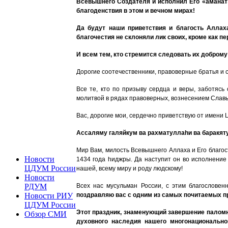
Всевышнего Создателя и исполнил Его «аманат»
благоденствия в этом и вечном мирах!
Да будут наши приветствия и благость Аллах
благочестия не склоняли лик своих, кроме как п
И всем тем, кто стремится следовать их доброму
Дорогие соотечественники, правоверные братья и 
Все те, кто по призыву сердца и веры, заботяс
молитвой в рядах правоверных, вознесением Славы
Вас, дорогие мои, сердечно приветствую от имени 
Ассаляму галяйкум ва рахматулла
h
и ва баракят
Мир Вам, милость Всевышнего Аллаха и Его благос
Новости
1434 года
h
иджры. Да наступит он во исполнение
ЦДУМ России
нашей, всему миру и роду людскому!
Новости
Всех нас мусульман России, с этим благослове
РДУМ
поздравляю вас с одним из самых почитаемых п
Новости РИУ
ЦДУМ России
Этот праздник, знаменующий завершение паломн
Обзор СМИ
духовного наследия нашего многонационально