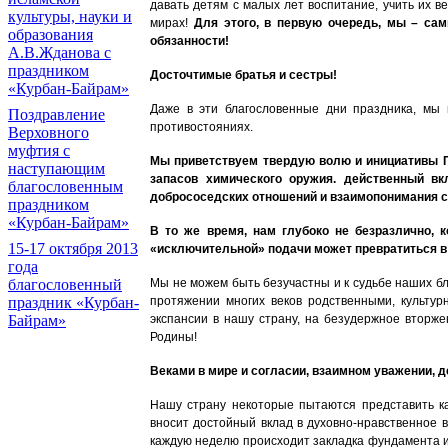
давать детям с малых лет воспитание, учить их ве
культуры, науки и
мирах!
Для этого, в первую очередь, мы – са
образования
обязанности!
А.В.Жданова с
праздником
Досточтимые братья и сестры!
«Курбан-Байрам»
Даже в эти благословенные дни праздника, мы 
Поздравление
противостояниях.
Верховного
муфтия с
Мы приветствуем твердую волю и инициативы П
наступающим
запасов химического оружия. действенный в
благословенным
добрососедских отношений и взаимопонимания с
праздником
«Курбан-Байрам»
В то же время, нам глубоко не безразлично,
15-17 октября 2013
«исключительной» подачи может превратиться в 
года
Мы не можем быть безучастны и к судьбе наших б
благословенный
протяжении многих веков родственными, культу
праздник «Курбан-
экспансии в нашу страну, на безудержное вторже
Байрам»
Родины!
Веками в мире и согласии, взаимном уважении, 
Нашу страну некоторые пытаются представить как
вносит достойный вклад в духовно-нравственное
каждую неделю происходит закладка фундамента ил