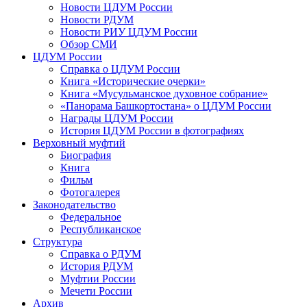
Новости ЦДУМ России
Новости РДУМ
Новости РИУ ЦДУМ России
Обзор СМИ
ЦДУМ России
Справка о ЦДУМ России
Книга «Исторические очерки»
Книга «Мусульманское духовное собрание»
«Панорама Башкортостана» о ЦДУМ России
Награды ЦДУМ России
История ЦДУМ России в фотографиях
Верховный муфтий
Биография
Книга
Фильм
Фотогалерея
Законодательство
Федеральное
Республиканское
Структура
Справка о РДУМ
История РДУМ
Муфтии России
Мечети России
Архив