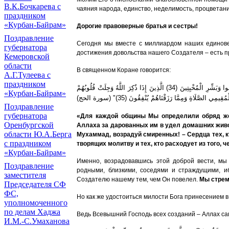
В.К.Бочкарева с
чаяния народа, единство, неделимость, процветани
праздником
«Курбан-Байрам»
Дорогие правоверные братья и сестры!
Поздравление
Сегодня мы вместе с миллиардом наших единове
губернатора
достижения довольства нашего Создателя – есть п
Кемеровской
области
В священном Коране говорится:
А.Г.Тулеева с
праздником
"وَلِكُلِّ أُمَّةٍ جَعَلْنَا مَنْسَكًا لِيَذْكُرُوا اسْمَ اللَّهِ عَلَى مَا رَزَقَهُمْ مِنْ بَهِيمَةِ الْأَنْعَامِ فَإِلَهُكُمْ إِلَهٌ وَاحِدٌ فَلَهُ أَسْلِمُوا وَبَشِّرِ الْمُخْبِتِينَ (34) الَّذِينَ إِذَا ذُكِرَ اللَّهُ وَجِلَتْ قُلُوبُهُمْ
«Курбан-Байрам»
ِي الصَّلَاةِ وَمِمَّا رَزَقْنَاهُمْ يُنْفِقُونَ (35)" (سورة الحج
Поздравление
губернатора
«Для каждой общины Мы определили обряд же
Оренбургской
Аллаха за дарованных им в удел домашних живо
области Ю.А.Берга
Мухаммад, возрадуй смиренных! – Сердца тех, кт
с праздником
творящих молитву и тех, кто расходует из того,
«Курбан-Байрам»
Именно, возрадовавшись этой доброй вести, мы
Поздравление
родными, близкими, соседями и страждущими, и
заместителя
Создателю нашему тем, чем Он повелел.
Мы стрем
Председателя СФ
ФС,
Но как же удостоиться милости Бога принесением в
уполномоченного
по делам Хаджа
Ведь Всевышний Господь всех созданий – Аллах с
И.М.-С.Умаханова