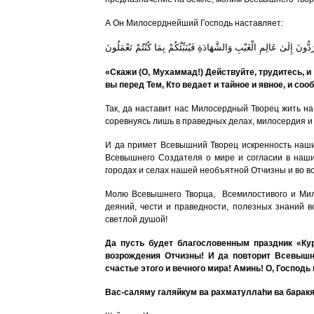
А Он Милосерднейший Господь наставляет:
ونَ إِلَىٰ عَالِمِ الْغَيْبِ وَالشَّهَادَةِ فَيُنَبِّئُكُمْ بِمَا كُنْتُمْ تَعْمَلُونَ
«Скажи (О, Мухаммад!) Действуйте, трудитесь, 
вы перед Тем, Кто ведает и тайное и явное, и соо
Так, да наставит нас Милосердный Творец жить н
соревнуясь лишь в праведных делах, милосердия и
И да примет Всевышний Творец искренность наши
Всевышнего Создателя о мире и согласии в наших
городах и селах нашей необъятной Отчизны и во в
Молю Всевышнего Творца, Всемилостивого и Ми
деяний, чести и праведности, полезных знаний в
светлой душой!
Да пусть будет благословенным праздник «Кур
возрождения Отчизны! И да повторит Всевыш
счастье этого и вечного мира! Аминь! О, Господь
Вас-саляму галяйкум ва рахматулла
h
и ва барак