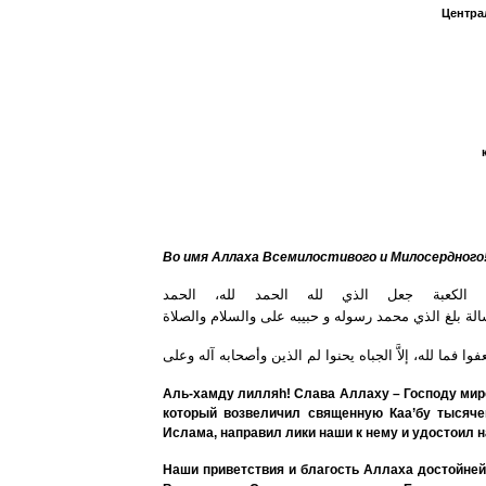
Центра
Во имя Аллаха Всемилостивого и Милосердного
الكعبة
جعل
الذي
لله
الحمد
لله،
الحمد
الة
بلغ
الذي
محمد
رسوله
و
حبيبه
على
والسلام
والصلاة
فوا
فما
لله،
إلاَّ
الجباه
يحنوا
لم
الذين
وأصحابه
آله
وعلى
Аль-хамду лилля
h
! Слава Аллаху – Господу ми
который возвеличил священную Каа’бу тысяче
Ислама, направил лики наши к нему и удостоил
Наши приветствия и благость Аллаха достойне