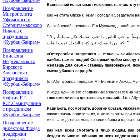
«Курбан-Байрам»
Всевышний испытывает искренность и чистоту по
Поздравление
Митрополита
Как же стать ближе к Нему, Господу и Создателю н
Уфимского и
Стерлитамакского
Достойнеший посланник Его Мухаммад галяй
h
ис–с
Никона с
праздником
مناً، و أحب للناس ما تحب لنفسك تكن مسلماً، و لا
"
«Курбан-Байрам»
تكثر من الضحك، فإن كثرة الضحك تميت القلب
."
Поздравление
«Остерегайся запретного – станешь наиблаг
Епископа
наибогатым из людей! Совершай добро соседу т
Нефтекамского,
желаешь для себя – станешь правоверным, п
Бирского
смеха убивает сердце!»
Амфросия с
праздником
(от Абу
h
урайра передает Ат-Тирмизи и Ахмад, Мун
«Курбан-Байрам»
Поздравление
И когда один из его сподвижников жаловался на че
муфтия РТ
твое смягчится и достигнешь желаний…!
(от Абу
К.И.Самигуллина
Ради Бога, посмотрите, дорогие братья, уважае
с праздником
влачат жизнь родители их, а дети сироты при жи
«Курбан-Байрам»
жизнь эти дети возмещают свои обиды и горести на
Поздравление
директора Фонда
Как нам всем смотреть в лицо людям, как о
поддержки
бездеятельности, обвиняя во всех недостатках 
исламской