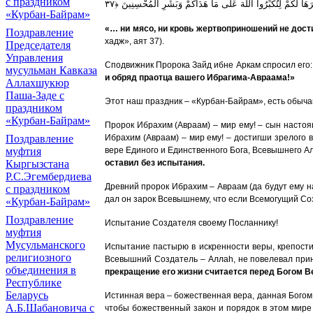
с праздником
رَهَا لَكُمْ لِتُكَبِّرُوا اللَّهَ عَلَى مَا هَدَاكُمْ وَبَشِّرِ الْمُحْسِنِينَ ﴿٣٧
«Курбан-Байрам»
«… ни мясо, ни кровь жертвоприношений не дост
Поздравление
хадж», аят 37).
Председателя
Управления
Сподвижник Пророка Зайд ибне Аркам спросил его
мусульман Кавказа
и обряд праотца вашего Ибрагима-Авраама!»
Аллахшукюр
Паша-Заде с
Этот наш праздник – «Курбан-Байрам», есть обыча
праздником
«Курбан-Байрам»
Пророк Ибрахим (Авраам) – мир ему! – сын настоя
Ибрахим (Авраам) – мир ему! – достигши зрелого 
Поздравление
вере Единого и Единственного Бога, Всевышнего А
муфтия
оставил без испытания.
Кыргызстана
Р.С.Эгембердиева
Древний пророк Ибрахим – Авраам (да будут ему н
с праздником
дал он зарок Всевышнему, что если Всемогущий Созд
«Курбан-Байрам»
Поздравление
Испытание Создателя своему Посланнику!
муфтия
Мусульманского
Испытание пастырю в искренности веры, крепости
религиозного
Всевышний Создатель – Алла
h
, не повелевал при
объединения в
прекращение его жизни считается перед Богом В
Республике
Беларусь
Истинная вера – божественная вера, данная Богом,
А.Б.Шабановича с
чтобы божественный закон и порядок в этом мире