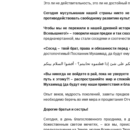
Это ли не действительность, это ли не достойный 
Сегодня мусульманам нашей страны никто не 
противодействовать свободному развитию культу
Чтобы мы не пережили в нашей древней истории
Всевышнего!» – говорили наши предки и так сказ
предначертанной, мы стали соседями и соотечеств
«Сосед – твой брат, права и обязанности перед
достопочтимый Посланник Мухаммад, да будут ему 
دلكم على شئ إذا فعلتموه تحاببتم؟ - أفشوا السلام بينكم
«Вы никогда не войдете в рай, пока не уверуете
путь к этому?! – распространяйте мир и споко
Мухаммад (да будут ему наши приветствия и бл
Опыт веков, мудрость поколений, заветы предко
необходимо беречь во имя мира и процветания Отч
Дорогие братья и сестры!
Сегодня, в день благословенного праздника, в 
божественным светом мечетях, – все мы, преис
предназначение на Земле, молим Всевышнего Творц