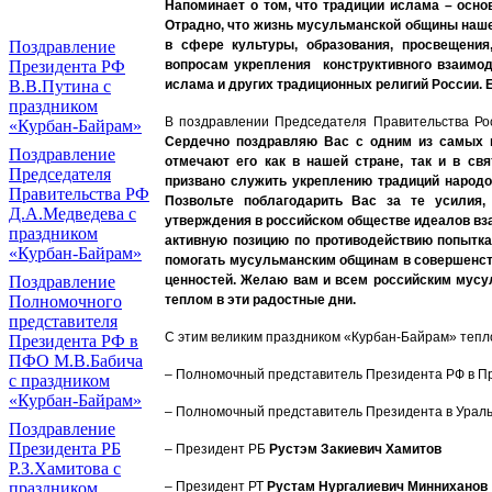
Напоминает о том, что традиции ислама – осно
Отрадно, что жизнь мусульманской общины наше
в сфере культуры, образования, просвещения
Поздравление
вопросам укрепления конструктивного взаимод
Президента РФ
ислама и других традиционных религий России. Е
В.В.Путина с
праздником
В поздравлении Председателя Правительства Ро
«Курбан-Байрам»
Сердечно поздравляю Вас с одним из самых 
Поздравление
отмечают его как в нашей стране, так и в с
Председателя
призвано служить укреплению традиций народ
Правительства РФ
Позвольте поблагодарить Вас за те усилия,
Д.А.Медведева с
утверждения в российском обществе идеалов вз
праздником
активную позицию по противодействию попытка
«Курбан-Байрам»
помогать мусульманским общинам в совершенств
ценностей. Желаю вам и всем российским мусул
Поздравление
теплом в эти радостные дни.
Полномочного
представителя
С этим великим праздником «Курбан-Байрам» тепл
Президента РФ в
ПФО М.В.Бабича
– Полномочный представитель Президента РФ в П
с праздником
«Курбан-Байрам»
– Полномочный представитель Президента в Урал
Поздравление
Президента РБ
– Президент РБ
Рустэм Закиевич Хамитов
Р.З.Хамитова с
– Президент РТ
Рустам Нургалиевич Минниханов
праздником