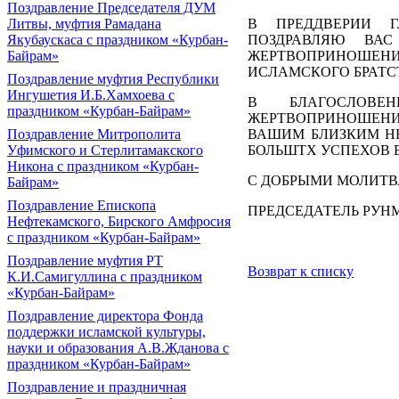
Поздравление Председателя ДУМ
В ПРЕДДВЕРИИ Г
Литвы, муфтия Рамадана
ПОЗДРАВЛЯЮ ВА
Якубаускаса с праздником «Курбан-
ЖЕРТВОПРИНОШЕН
Байрам»
ИСЛАМСКОГО БРАТС
Поздравление муфтия Республики
Ингушетия И.Б.Хамхоева с
В БЛАГОСЛОВЕ
праздником «Курбан-Байрам»
ЖЕРТВОПРИНОШЕНИ
ВАШИМ БЛИЗКИМ Н
Поздравление Митрополита
БОЛЬШТХ УСПЕХОВ 
Уфимского и Стерлитамакского
Никона с праздником «Курбан-
С ДОБРЫМИ МОЛИТ
Байрам»
Поздравление Епископа
ПРЕДСЕДАТЕЛЬ РУН
Нефтекамского, Бирского Амфросия
с праздником «Курбан-Байрам»
Поздравление муфтия РТ
Возврат к списку
К.И.Самигуллина с праздником
«Курбан-Байрам»
Поздравление директора Фонда
поддержки исламской культуры,
науки и образования А.В.Жданова с
праздником «Курбан-Байрам»
Поздравление и праздничная