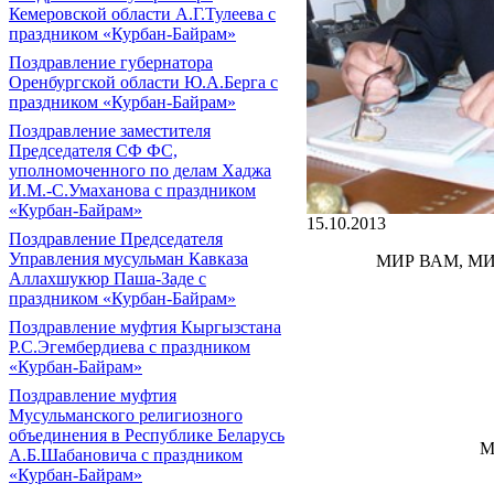
Кемеровской области А.Г.Тулеева с
праздником «Курбан-Байрам»
Поздравление губернатора
Оренбургской области Ю.А.Берга с
праздником «Курбан-Байрам»
Поздравление заместителя
Председателя СФ ФС,
уполномоченного по делам Хаджа
И.М.-С.Умаханова с праздником
«Курбан-Байрам»
15.10.2013
Поздравление Председателя
Управления мусульман Кавказа
МИР ВАМ, М
Аллахшукюр Паша-Заде с
праздником «Курбан-Байрам»
Поздравление муфтия Кыргызстана
Р.С.Эгембердиева с праздником
«Курбан-Байрам»
Поздравление муфтия
Мусульманского религиозного
объединения в Республике Беларусь
М
А.Б.Шабановича с праздником
«Курбан-Байрам»