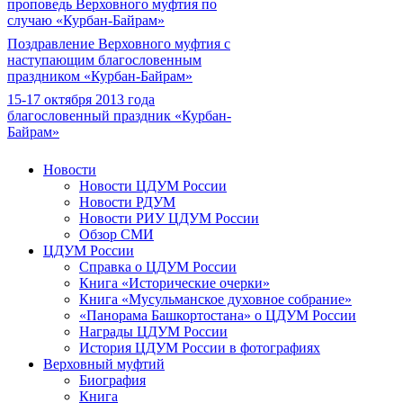
проповедь Верховного муфтия по
случаю «Курбан-Байрам»
Поздравление Верховного муфтия с
наступающим благословенным
праздником «Курбан-Байрам»
15-17 октября 2013 года
благословенный праздник «Курбан-
Байрам»
Новости
Новости ЦДУМ России
Новости РДУМ
Новости РИУ ЦДУМ России
Обзор СМИ
ЦДУМ России
Справка о ЦДУМ России
Книга «Исторические очерки»
Книга «Мусульманское духовное собрание»
«Панорама Башкортостана» о ЦДУМ России
Награды ЦДУМ России
История ЦДУМ России в фотографиях
Верховный муфтий
Биография
Книга