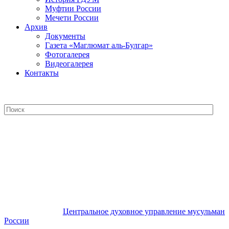
Муфтии России
Мечети России
Архив
Документы
Газета «Маглюмат аль-Булгар»
Фотогалерея
Видеогалерея
Контакты
Центральное духовное управление
мусульман России
Центральное духовное управление мусульман
России