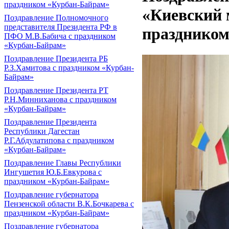
праздником «Курбан-Байрам»
«Киевский 
Поздравление Полномочного
представителя Президента РФ в
праздником
ПФО М.В.Бабича с праздником
«Курбан-Байрам»
Поздравление Президента РБ
Р.З.Хамитова с праздником «Курбан-
Байрам»
Поздравление Президента РТ
Р.Н.Минниханова с праздником
«Курбан-Байрам»
Поздравление Президента
Республики Дагестан
Р.Г.Абдулатипова с праздником
«Курбан-Байрам»
Поздравление Главы Республики
Ингушетия Ю.Б.Евкурова с
праздником «Курбан-Байрам»
Поздравление губернатора
Пензенской области В.К.Бочкарева с
праздником «Курбан-Байрам»
Поздравление губернатора