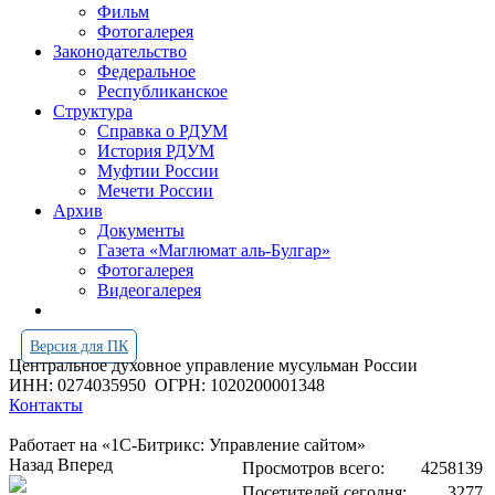
Фильм
Фотогалерея
Законодательство
Федеральное
Республиканское
Структура
Справка о РДУМ
История РДУМ
Муфтии России
Мечети России
Архив
Документы
Газета «Маглюмат аль-Булгар»
Фотогалерея
Видеогалерея
Версия для ПК
Центральное духовное управление мусульман России
ИНН: 0274035950
ОГРН: 1020200001348
Контакты
Работает на «1С-Битрикс: Управление сайтом»
Назад
Вперед
Просмотров всего:
4258139
Посетителей сегодня:
3277