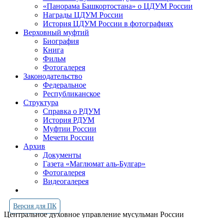
«Панорама Башкортостана» о ЦДУМ России
Награды ЦДУМ России
История ЦДУМ России в фотографиях
Верховный муфтий
Биография
Книга
Фильм
Фотогалерея
Законодательство
Федеральное
Республиканское
Структура
Справка о РДУМ
История РДУМ
Муфтии России
Мечети России
Архив
Документы
Газета «Маглюмат аль-Булгар»
Фотогалерея
Видеогалерея
Версия для ПК
Центральное духовное управление мусульман России