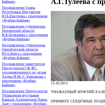
А.Г.Тулеева с 
Байрам»
Поздравление Главы
Республики Ингушетия
Ю.Б.Евкурова с праздником
«Курбан-Байрам»
Поздравление губернатора
Пензенской области
В.К.Бочкарева с праздником
«Курбан-Байрам»
Поздравление губернатора
Оренбургской области
Ю.А.Берга с праздником
«Курбан-Байрам»
Поздравление заместителя
Председателя СФ ФС,
уполномоченного по делам
Хаджа И.М.-С.Умаханова с
праздником «Курбан-
15.10.2013
Байрам»
Поздравление Председателя
УВАЖАЕМЫЙ МУФТИЙ-ХАЗРА
Управления мусульман
Кавказа Аллахшукюр Паша-
ПРИМИТЕ СЕРДЕЧНЫЕ ПОЗД
Заде с праздником «Курбан-