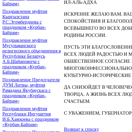
ИЛ-АЛЬ-АДХА
Байрам»
Поздравление муфтия
ИСКРЕННЕ ЖЕЛАЮ ВАМ. ВА
Кыргызстана
СПОКОЙСТВИЯ И БЛАГОПОЛ
Р.С.Эгембердиева с
праздником «Курбан-
ВСЕВЫШНЕГО ВО ВСЕХ ДОБ
Байрам»
РОДИНЫ РОССИИ.
Поздравление муфтия
Мусульманского
ПУСТЬ ЭТИ БЛАГОСЛОВЕНН
религиозного объединения в
ВСЕХ ЛЮДЕЙ РАДОСТЬЮ И 
Республике Беларусь
ОБШЕСТВЕННОЕ СОГЛАСИЕ
А.Б.Шабановича с
праздником «Курбан-
МНОГОКОНФЕССИОНАЛЬНОМ
Байрам»
КУЛЬТУРНО-ИСТОРИЧЕСКИЕ
Поздравление Председателя
ДУМ Литвы, муфтия
ДА СНИЗОЙДЕТ В ЧЕЛОВЕЧ
Рамадана Якубаускаса с
TBOPЦA, А ЖИЗНЬ ВСЕХ ЛЮ
праздником «Курбан-
Байрам»
СЧАСТЬЕМ.
Поздравление муфтия
С УВАЖЕНИЕМ, ГУБЕРНАТОР
Республики Ингушетия
И.Б.Хамхоева с праздником
«Курбан-Байрам»
Возврат к списку