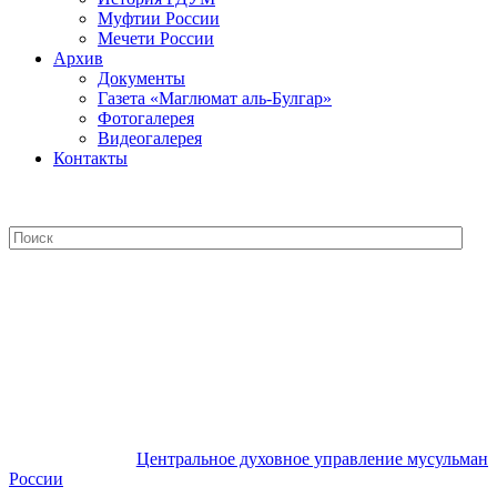
Муфтии России
Мечети России
Архив
Документы
Газета «Маглюмат аль-Булгар»
Фотогалерея
Видеогалерея
Контакты
Центральное духовное управление
мусульман России
Центральное духовное управление мусульман
России