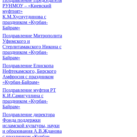
Поздравление Председателя
РУНМОУ – «Киевский
муфтият»
К.М.Хуснутдинова с
праздником «Курбан-
Байрам»
Поздравление Митрополита
Уфимского и
Стерлитамакского Никона с
праздником «Курбан-
Байрам»
Поздравление Епископа
Нефтекамского, Бирского
Амфросия с праздником
«Курбан-Байрам»
Поздравление муфтия РТ
К.И.Самигуллина с
праздником «Курбан-
Байрам»
Поздравление директора
Фонда поддержки
исламской культуры, науки
и образования А.В.Жданова
с праздником «Курбан-