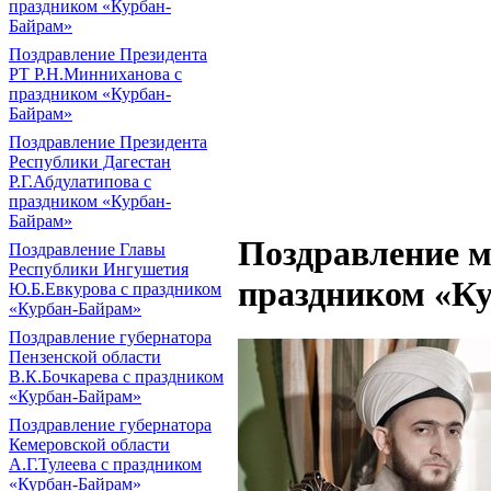
праздником «Курбан-
Байрам»
Поздравление Президента
РТ Р.Н.Минниханова с
праздником «Курбан-
Байрам»
Поздравление Президента
Республики Дагестан
Р.Г.Абдулатипова с
праздником «Курбан-
Байрам»
Поздравление м
Поздравление Главы
Республики Ингушетия
праздником «К
Ю.Б.Евкурова с праздником
«Курбан-Байрам»
Поздравление губернатора
Пензенской области
В.К.Бочкарева с праздником
«Курбан-Байрам»
Поздравление губернатора
Кемеровской области
А.Г.Тулеева с праздником
«Курбан-Байрам»