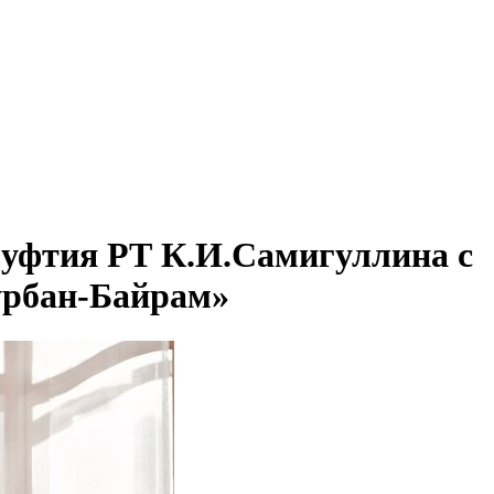
уфтия РТ К.И.Самигуллина с
урбан-Байрам»