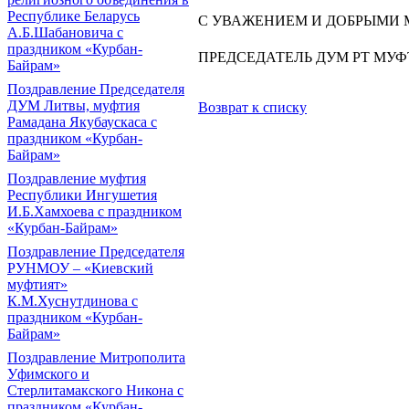
Республике Беларусь
С УВАЖЕНИЕМ И ДОБРЬIМИ
А.Б.Шабановича с
праздником «Курбан-
ПРЕДСЕДАТЕЛЬ ДУМ РТ МУ
Байрам»
Поздравление Председателя
ДУМ Литвы, муфтия
Возврат к списку
Рамадана Якубаускаса с
праздником «Курбан-
Байрам»
Поздравление муфтия
Республики Ингушетия
И.Б.Хамхоева с праздником
«Курбан-Байрам»
Поздравление Председателя
РУНМОУ – «Киевский
муфтият»
К.М.Хуснутдинова с
праздником «Курбан-
Байрам»
Поздравление Митрополита
Уфимского и
Стерлитамакского Никона с
праздником «Курбан-