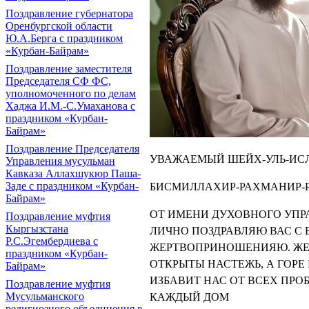
Поздравление губернатора
Оренбургской области
Ю.А.Берга с праздником
«Курбан-Байрам»
Поздравление заместителя
Председателя СФ ФС,
уполномоченного по делам
Хаджа И.М.-С.Умаханова с
праздником «Курбан-
Байрам»
Поздравление Председателя
УВАЖАЕМЫЙ ШЕЙХ-УЛЬ-ИСЛ
Управления мусульман
Кавказа Аллахшукюр Паша-
Заде с праздником «Курбан-
БИСМИЛЛАХИР-РАХМАНИР-
Байрам»
ОТ ИМЕНИ ДУХОВНОГО УПР
Поздравление муфтия
Кыргызстана
ЛИЧНО ПОЗДРАВЛЯЮ ВАС С
Р.С.Эгембердиева с
ЖЕРТВОПРИНОШЕНИЯЮ. ЖЕЛ
праздником «Курбан-
ОТКРЫТЫ НАСТЕЖЬ, А ГОРЕ
Байрам»
ИЗБАВИТ НАС ОТ ВСЕХ ПРО
Поздравление муфтия
Мусульманского
КАЖДЫЙ ДОМ
религиозного объединения в