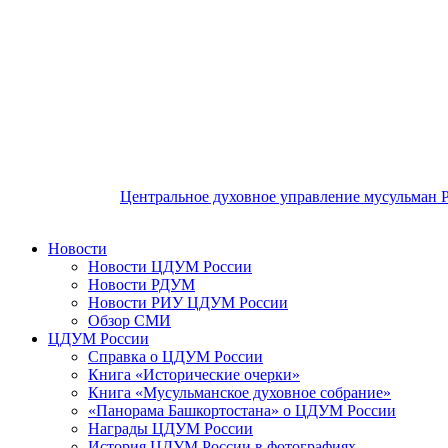
Центральное духовное управление мусульман 
Новости
Новости ЦДУМ России
Новости РДУМ
Новости РИУ ЦДУМ России
Обзор СМИ
ЦДУМ России
Справка о ЦДУМ России
Книга «Исторические очерки»
Книга «Мусульманское духовное собрание»
«Панорама Башкортостана» о ЦДУМ России
Награды ЦДУМ России
История ЦДУМ России в фотографиях