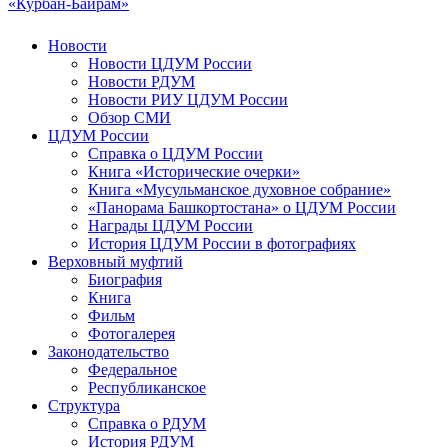
«Курбан-Байрам»
Новости
Новости ЦДУМ России
Новости РДУМ
Новости РИУ ЦДУМ России
Обзор СМИ
ЦДУМ России
Справка о ЦДУМ России
Книга «Исторические очерки»
Книга «Мусульманское духовное собрание»
«Панорама Башкортостана» о ЦДУМ России
Награды ЦДУМ России
История ЦДУМ России в фотографиях
Верховный муфтий
Биография
Книга
Фильм
Фотогалерея
Законодательство
Федеральное
Республиканское
Структура
Справка о РДУМ
История РДУМ