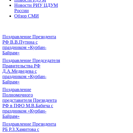
Новости РИУ ЦДУМ
России
Обзор СМИ
Поздравление Президента
РФ В.В.Путина с
праздником «Курбан-
Байрам»
Поздравление Председателя
Правительства РФ
Д.А.Медведева с
праздником «Курбан-
Байрам»
Поздравление
Полномочного
представителя Президента
РФ в ПФО М.В.Бабича с
праздником «Курбан-
Байрам»
Поздравление Президента
РБ Р.З.Хамитова с