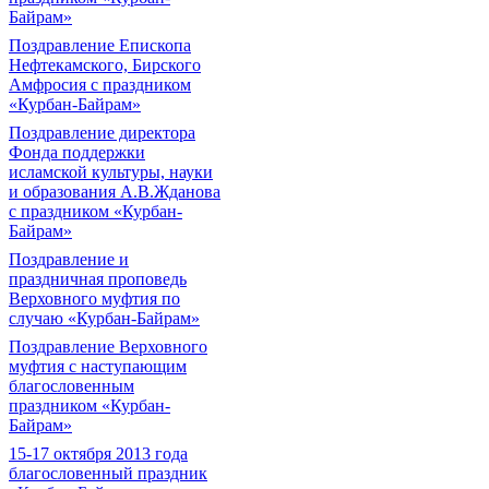
Байрам»
Поздравление Епископа
Нефтекамского, Бирского
Амфросия с праздником
«Курбан-Байрам»
Поздравление директора
Фонда поддержки
исламской культуры, науки
и образования А.В.Жданова
с праздником «Курбан-
Байрам»
Поздравление и
праздничная проповедь
Верховного муфтия по
случаю «Курбан-Байрам»
Поздравление Верховного
муфтия с наступающим
благословенным
праздником «Курбан-
Байрам»
15-17 октября 2013 года
благословенный праздник