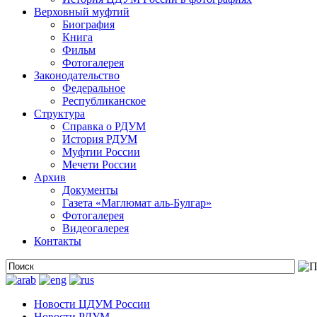
Верховный муфтий
Биография
Книга
Фильм
Фотогалерея
Законодательство
Федеральное
Республиканское
Структура
Справка о РДУМ
История РДУМ
Муфтии России
Мечети России
Архив
Документы
Газета «Маглюмат аль-Булгар»
Фотогалерея
Видеогалерея
Контакты
Новости ЦДУМ России
Новости РДУМ