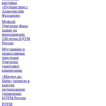
выставка
«Путешествие с
Ахмадом ибн
Фадланом»
Муфтий
Удмуртии Фаиз-
хазрат на
мероприятиях
230-летия ЦДУМ
России
Мусульмане и
православные
христиане
Удмуртии
укрепляют
взаимосвязи
«Маулид ан-
Наби» провели в
каждом
региональном
управлении
ЦДУМ России
РДУМ