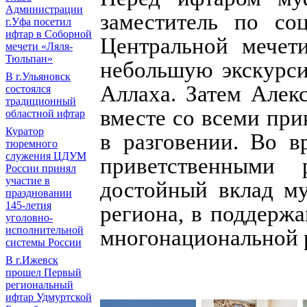
Администрации
заместитель по со
г.Уфа посетил
ифтар в Соборной
Центральной мечет
мечети «Ляля-
Тюльпан»
небольшую экскурси
В г.Ульяновск
Аллаха. Затем Алек
состоялся
традиционный
вместе со всеми при
областной ифтар
Куратор
в разговении. Во в
тюремного
служения ЦДУМ
приветственными 
России принял
участие в
достойный вклад м
праздновании
145-летия
региона, в поддерж
уголовно-
исполнительной
многонациональной 
системы России
В г.Ижевск
прошел Первый
региональный
ифтар Удмуртской