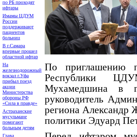
по РБ проходят
ифтары
Имамы ЦДУМ
России
поддерживают
пациентов
больниц
В г.Самара
впервые прошел
областной ифтар
По приглашению п
На
железнодорожный
Республики ЦД
вокзал г.Уфа
прибыл поезд
Мухамедшина в г
акции
Министерства
руководитель Админ
обороны РФ
«Сила в правде»
региона Александр 
Астраханские
мусульмане
политики Эдуард Пе
помогают
больным детям
Перед ифтаром му
Глава