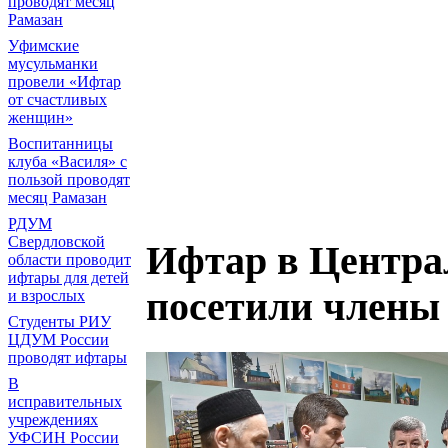
проводят месяц
Рамазан
Уфимские
мусульманки
провели «Ифтар
от счастливых
женщин»
Воспитанницы
клуба «Василя» с
пользой проводят
месяц Рамазан
РДУМ
Свердловской
Ифтар в Центра
области проводит
ифтары для детей
посетили члены
и взрослых
Студенты РИУ
ЦДУМ России
проводят ифтары
В
исправительных
учреждениях
УФСИН России