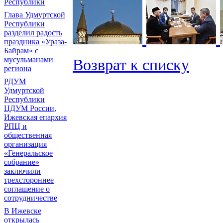
Республики
Глава Удмуртской
Республики
разделил радость
праздника «Ураза-
Байрам» с
мусульманами
Возврат к списку
региона
РДУМ
Удмуртской
Республики
ЦДУМ России,
Ижевская епархия
РПЦ и
общественная
организация
«Генеральское
собрание»
заключили
трехстороннее
соглашение о
сотрудничестве
В Ижевске
открылась