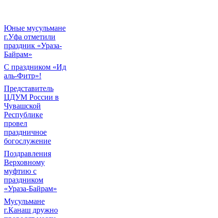
Юные мусульмане
г.Уфа отметили
праздник «Ураза-
Байрам»
С праздником «Ид
аль-Фитр»!
Представитель
ЦДУМ России в
Чувашской
Республике
провел
праздничное
богослужение
Поздравления
Верховному
муфтию с
праздником
«Ураза-Байрам»
Мусульмане
г.Канаш дружно