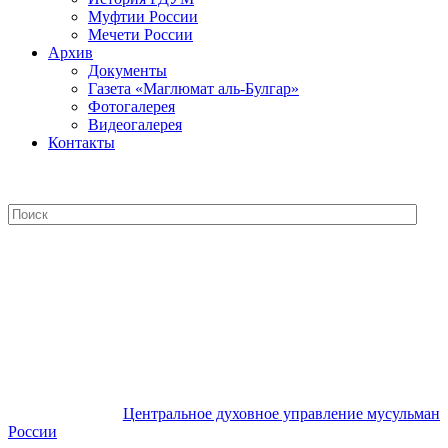
Муфтии России
Мечети России
Архив
Документы
Газета «Маглюмат аль-Булгар»
Фотогалерея
Видеогалерея
Контакты
Центральное духовное управление
мусульман России
Центральное духовное управление мусульман
России