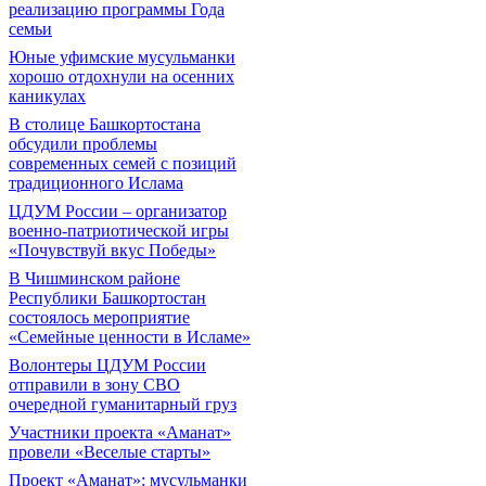
реализацию программы Года
семьи
Юные уфимские мусульманки
хорошо отдохнули на осенних
каникулах
В столице Башкортостана
обсудили проблемы
современных семей с позиций
традиционного Ислама
ЦДУМ России – организатор
военно-патриотической игры
«Почувствуй вкус Победы»
В Чишминском районе
Республики Башкортостан
состоялось мероприятие
«Семейные ценности в Исламе»
Волонтеры ЦДУМ России
отправили в зону СВО
очередной гуманитарный груз
Участники проекта «Аманат»
провели «Веселые старты»
Проект «Аманат»: мусульманки