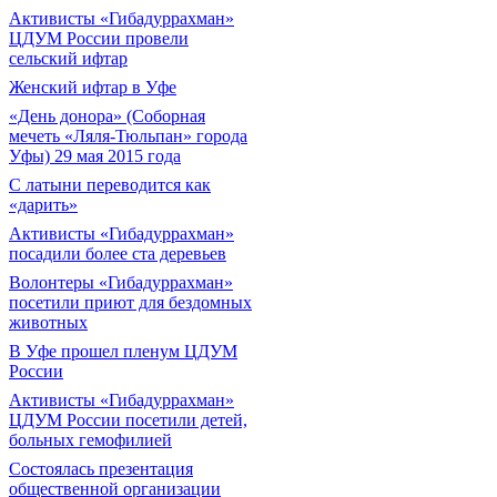
Активисты «Гибадуррахман»
ЦДУМ России провели
сельский ифтар
Женский ифтар в Уфе
«День донора» (Соборная
мечеть «Ляля-Тюльпан» города
Уфы) 29 мая 2015 года
С латыни переводится как
«дарить»
Активисты «Гибадуррахман»
посадили более ста деревьев
Волонтеры «Гибадуррахман»
посетили приют для бездомных
животных
В Уфе прошел пленум ЦДУМ
России
Активисты «Гибадуррахман»
ЦДУМ России посетили детей,
больных гемофилией
Состоялась презентация
общественной организации