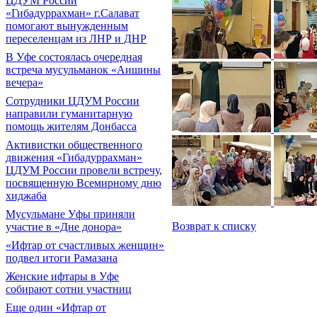
ЦДУМ России
«Гибадуррахман» г.Салават
помогают вынужденным
переселенцам из ЛНР и ДНР
В Уфе состоялась очередная
встреча мусульманок «Аишины
вечера»
Сотрудники ЦДУМ России
направили гуманитарную
помощь жителям Донбасса
Активистки общественного
движения «Гибадуррахман»
ЦДУМ России провели встречу,
посвященную Всемирному дню
хиджаба
Мусульмане Уфы приняли
Возврат к списку
участие в «Дне донора»
«Ифтар от счастливых женщин»
подвел итоги Рамазана
Женские ифтары в Уфе
собирают сотни участниц
Еще один «Ифтар от