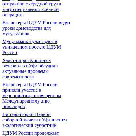
отправили очередной груз в
зону специальной военной
операции
Волонтеры ЦДУМ России ведут
уроки домоводства для
мусульманок
Мусульманки участвуют в
уникальном проекте ЦДУМ
России
Участницы «Аишиных
вечеров» в г.Уфа обсудили
актуальные проблемы
современности
Волонтеры ЦДУМ России
приняли участие в
мероприятии, посвященном
Международному дню
инвалидов
На территории Первой
соборной мечети г.Уфа прошел
экологический субботник
ЦДУМ России продолжает