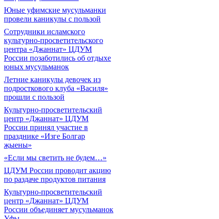
Юные уфимские мусульманки
провели каникулы с пользой
Сотрудники исламского
культурно-просветительского
центра «Джаннат» ЦДУМ
России позаботились об отдыхе
юных мусульманок
Летние каникулы девочек из
подросткового клуба «Василя»
прошли с пользой
Культурно-просветительский
центр «Джаннат» ЦДУМ
России принял участие в
празднике «Изге Болгар
җыены»
«Если мы светить не будем…»
ЦДУМ России проводит акцию
по раздаче продуктов питания
Культурно-просветительский
центр «Джаннат» ЦДУМ
России объединяет мусульманок
Уфы