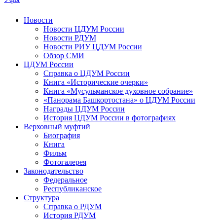
Новости
Новости ЦДУМ России
Новости РДУМ
Новости РИУ ЦДУМ России
Обзор СМИ
ЦДУМ России
Справка о ЦДУМ России
Книга «Исторические очерки»
Книга «Мусульманское духовное собрание»
«Панорама Башкортостана» о ЦДУМ России
Награды ЦДУМ России
История ЦДУМ России в фотографиях
Верховный муфтий
Биография
Книга
Фильм
Фотогалерея
Законодательство
Федеральное
Республиканское
Структура
Справка о РДУМ
История РДУМ