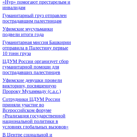
«Нур» помогают престарелым и
инвалидам
Гуманитарный груз отправлен
пострадавшим палестинцам
Уфимские мусульманки
подвели итоги года
Гуманитарная миссия Башкирии
отправила в Палестину первые
10 тонн груза
ЦДУМ России организует сбор
гуманитарной помощи для
пострадавших палестинцев
Уфимские девушки провели
викторину, посвященную
Пророку Мухаммаду (с.а.с.)
Сотрудники ЦДУМ России
приняли участие во
Всероссийском форуме
«Реализация государственной
национальной политики в
условиях глобальных вызовов»
В Центре социальной и