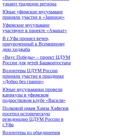
узнают традиции региона
Юные уфимские мусульмане
приняли участие в «Зарнице»
Уфимские мусульмане
участвуют в проекте «Аманат»
В г.Уфа прошел вечер,
приуроченный к Всемирному
дню хиджаба
«Вкус Победы» – проект ЦДУМ
России для детей Башкортостана
Волонтеры ЦДУМ России
приняли участие в празднике
«Добро без границ»
Юные мусульманки провели
каникулы в уфимском
подростковом клубе «Василя»
Полковой имам Хамза Хафизов
посетил историческую
резиденцию ЦДУМ России в
г.Уфа
Волонтеры из объединения