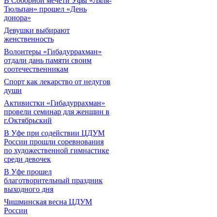
В Соборной мечети Уфы «Ляля-
Тюльпан» прошел «День
донора»
Девушки выбирают
женственность
Волонтеры «Гибадуррахман»
отдали дань памяти своим
соотечественникам
Спорт как лекарство от недугов
души
Активистки «Гибадуррахман»
провели семинар для женщин в
г.Октябрьский
В Уфе при содействии ЦДУМ
России прошли соревнования
по художественной гимнастике
среди девочек
В Уфе прошел
благотворительный праздник
выходного дня
Чишминская весна ЦДУМ
России