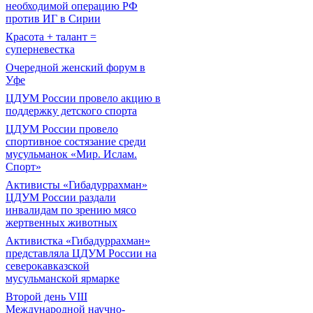
необходимой операцию РФ
против ИГ в Сирии
Красота + талант =
суперневестка
Очередной женский форум в
Уфе
ЦДУМ России провело акцию в
поддержку детского спорта
ЦДУМ России провело
спортивное состязание среди
мусульманок «Мир. Ислам.
Спорт»
Активисты «Гибадуррахман»
ЦДУМ России раздали
инвалидам по зрению мясо
жертвенных животных
Активистка «Гибадуррахман»
представляла ЦДУМ России на
северокавказской
мусульманской ярмарке
Второй день VIII
Международной научно-