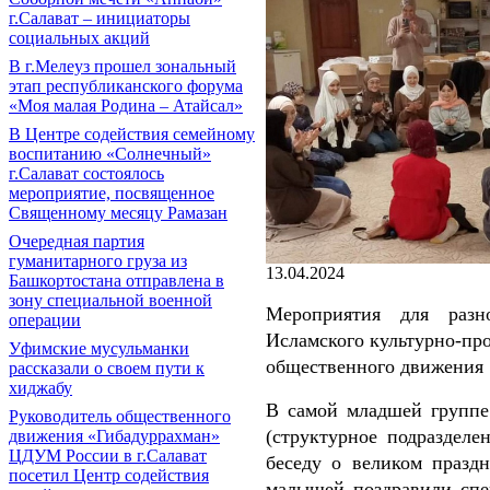
г.Салават – инициаторы
социальных акций
В г.Мелеуз прошел зональный
этап республиканского форума
«Моя малая Родина – Атайсал»
В Центре содействия семейному
воспитанию «Солнечный»
г.Салават состоялось
мероприятие, посвященное
Священному месяцу Рамазан
Очередная партия
гуманитарного груза из
13.04.2024
Башкортостана отправлена в
зону специальной военной
Мероприятия для разн
операции
Исламского культурно-пр
Уфимские мусульманки
общественного движения
рассказали о своем пути к
хиджабу
В самой младшей группе 
Руководитель общественного
(структурное подраздел
движения «Гибадуррахман»
ЦДУМ России в г.Салават
беседу о великом празд
посетил Центр содействия
малышей поздравили спе