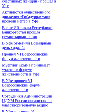
счастливых женщин» прошел в
Уфе
Активистки общественного
движения «Гибадуррахман»
провели ифтар в Уфе
В селе Ябалаклы Республики
Башкортостан прошла
гуманитарная акция
В Уфе отметили Всемирный
день хиджаба
Прошел VI Всероссийский
форум женственности
Муфтият Крыма принимает
участие в форуме
женственности в Уфе
В Уфе прошел VI
Всероссийский форум
женственности
Сотрудники Администрации
ЦДУМ России организовали
благотворительную акцию
В Уфе состоялся V