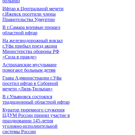
больниц
Ифтар в Центральной мечети
г.Ижевск посетили члены
Правительства Удмуртии
В г.Самара впервые прошел
областной ифтар
На железнодорожный вокзал
г.Уфа прибыл поезд акции
Министерства обороны РФ
«Сила в правде»
Астраханские мусульмане
помогают больным детям
Глава Администрации г.Уфа
посетил ифтар в Соборной
мечети «Ляля-Тюльпан»
В г.Ульяновск состоялся
традиционный областной ифтар
Куратор тюремного служения
ЦДУМ России принял участие в
праздновании 145-летия
уголовно-исполнительной
системы России