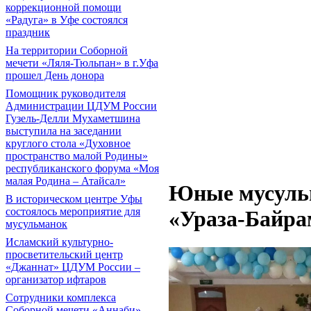
коррекционной помощи
«Радуга» в Уфе состоялся
праздник
На территории Соборной
мечети «Ляля-Тюльпан» в г.Уфа
прошел День донора
Помощник руководителя
Администрации ЦДУМ России
Гузель-Делли Мухаметшина
выступила на заседании
круглого стола «Духовное
пространство малой Родины»
республиканского форума «Моя
малая Родина – Атайсал»
Юные мусульм
В историческом центре Уфы
состоялось мероприятие для
«Ураза-Байра
мусульманок
Исламский культурно-
просветительский центр
«Джаннат» ЦДУМ России –
организатор ифтаров
Сотрудники комплекса
Соборной мечети «Аннаби»