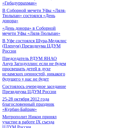
«Гибадуррахман»
В Соборной мечети Уфы «Ляля-
Тюльпан» состоялся «День
донора»
«День донора» в Соборной
мечети Уфы «Ляля-Тюльпан»
В Уфе состоялся Шура-Меджлис
(Пленум) Президиума ЦДУМ
России
Председатель РДУМ ЯНАО
Анур Загидуллин: если не будем
просвещать детей в духе
исламских ценностей, никакого
будущего у нас не будет
Состоялось очередное заседание
Президиума ЦДУМ России
25-28 октября 2012 года
благословенный праздник
«Курбан-Байрам»
Митрополит Никон принял
участие в работе IX съезда
ЦДУМ России