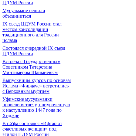
ЦДУМ России
Мусульмане решили
объединиться
IX съезд ЦДУМ России стал
местом консолидации
традиционного для России
ислама
Состоялся очередной IX съезд
ЦДУМ России
Встреча с Государственным
Советником Татарстана
Минтимером Шаймиевым
Выпускницы курсов по основам
Ислама «Фирдаус» встретились
с Верховным муфтием
Уфимские мусульманки
провели встречу, приуроченную
к наступлению 1447 года по
Хиджре
В г.Уфа состоялся «Ифтар от
счастливых женщин» под
эгидой ЦДУМ России