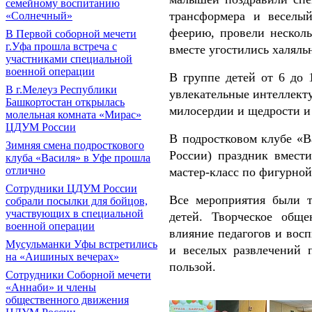
семейному воспитанию
трансформера и веселы
«Солнечный»
феерию, провели несколь
В Первой соборной мечети
г.Уфа прошла встреча с
вместе угостились халял
участниками специальной
военной операции
В группе детей от 6 до 
В г.Мелеуз Республики
увлекательные интеллект
Башкортостан открылась
милосердии и щедрости и
молельная комната «Мирас»
ЦДУМ России
В подростковом клубе «
Зимняя смена подросткового
России) праздник вмести
клуба «Василя» в Уфе прошла
отлично
мастер-класс по фигурной
Сотрудники ЦДУМ России
Все мероприятия были т
собрали посылки для бойцов,
участвующих в специальной
детей. Творческое общ
военной операции
влияние педагогов и вос
Мусульманки Уфы встретились
и веселых развлечений 
на «Аишиных вечерах»
пользой.
Сотрудники Соборной мечети
«Аннаби» и члены
общественного движения