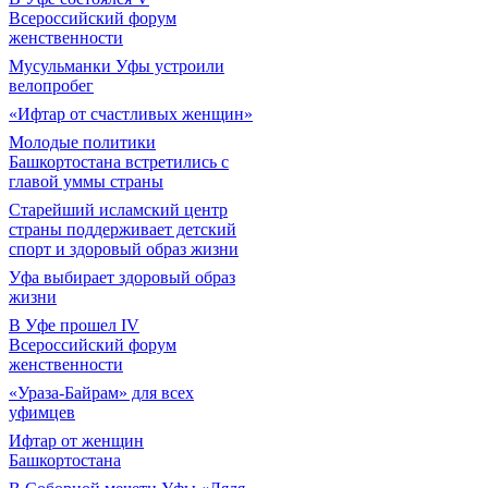
Всероссийский форум
женственности
Мусульманки Уфы устроили
велопробег
«Ифтар от счастливых женщин»
Молодые политики
Башкортостана встретились с
главой уммы страны
Старейший исламский центр
страны поддерживает детский
спорт и здоровый образ жизни
Уфа выбирает здоровый образ
жизни
В Уфе прошел IV
Всероссийский форум
женственности
«Ураза-Байрам» для всех
уфимцев
Ифтар от женщин
Башкортостана