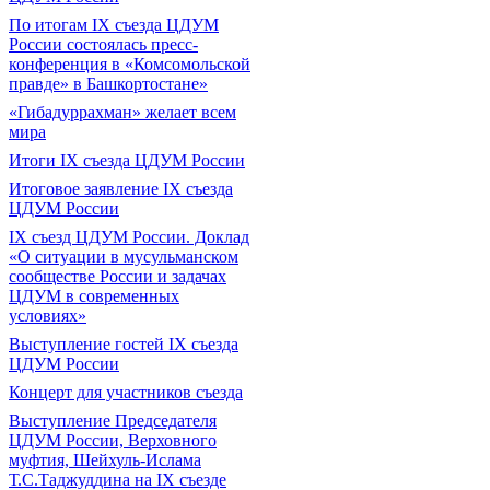
По итогам IX съезда ЦДУМ
России состоялась пресс-
конференция в «Комсомольской
правде» в Башкортостане»
«Гибадуррахман» желает всем
мира
Итоги IX cъезда ЦДУМ России
Итоговое заявление IX съезда
ЦДУМ России
IX съезд ЦДУМ России. Доклад
«О ситуации в мусульманском
сообществе России и задачах
ЦДУМ в современных
условиях»
Выступление гостей IX съезда
ЦДУМ России
Концерт для участников съезда
Выступление Председателя
ЦДУМ России, Верховного
муфтия, Шейхуль-Ислама
Т.С.Таджуддина на IX съезде