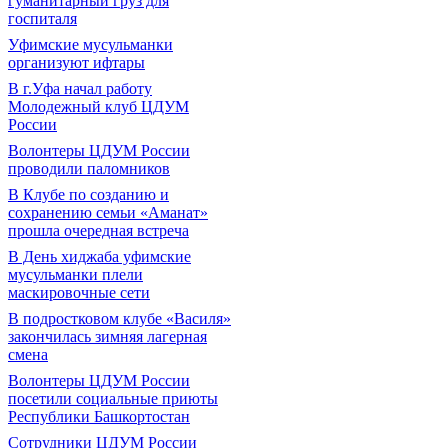
гуманитарный груз для
госпиталя
Уфимские мусульманки
организуют ифтары
В г.Уфа начал работу
Молодежный клуб ЦДУМ
России
Волонтеры ЦДУМ России
проводили паломников
В Клубе по созданию и
сохранению семьи «Аманат»
прошла очередная встреча
В День хиджаба уфимские
мусульманки плели
маскировочные сети
В подростковом клубе «Василя»
закончилась зимняя лагерная
смена
Волонтеры ЦДУМ России
посетили социальные приюты
Республики Башкортостан
Сотрудники ЦДУМ России