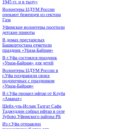
1945 гг. и в тылу»
Волонтеры ЦДУМ России
опекают беженцев из сектора
Газа
Уфимские волонтеры посетили
детские приюты
В домах престарелых
Башкортостана отметили
праздник «Ураза-Байрам»
В г.Уфа состоялся праздник
«Ураза-Байрам» для детей
Волонтеры ЦДУМ России в
г.Уфа поздравили своих
подопечных с праздником
«Ураза-Байрам»
В г.Уфа прошел ифтар от Клуба
«Аманат»
Шейх-уль-Ислам Талгат Сафа
Таджуддин собрал ифтар в селе
Зубово Уфимского района РБ
Из г.Уфа отправлен