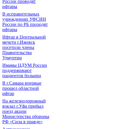
России проводят
ифтары
В исправительных
учреждениях УФСИН
России по РБ проходят
ифтары
Ифтар в Центральной
мечети г.Ижевск
посетили члены
Правительства
Удмуртии
Имамы ЦДУМ России
поддерживают
пациентов больниц
В г.Самара впервые
прошел областной
ифтар
На железнодорожный
вокзал г.Уфа прибыл
поезд акции
Министерства обороны
РФ «Сила в правде»