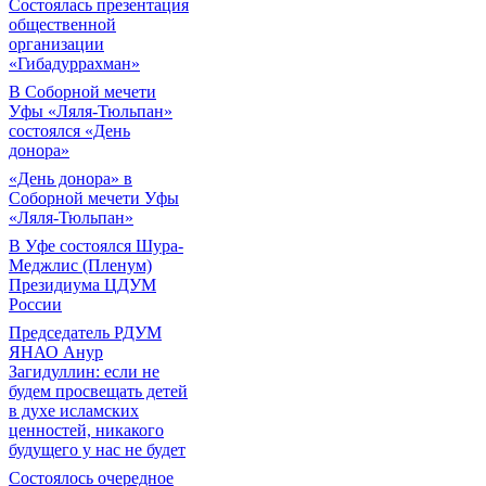
Состоялась презентация
общественной
организации
«Гибадуррахман»
В Соборной мечети
Уфы «Ляля-Тюльпан»
состоялся «День
донора»
«День донора» в
Соборной мечети Уфы
«Ляля-Тюльпан»
В Уфе состоялся Шура-
Меджлис (Пленум)
Президиума ЦДУМ
России
Председатель РДУМ
ЯНАО Анур
Загидуллин: если не
будем просвещать детей
в духе исламских
ценностей, никакого
будущего у нас не будет
Состоялось очередное