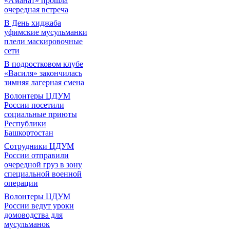
«Аманат» прошла
очередная встреча
В День хиджаба
уфимские мусульманки
плели маскировочные
сети
В подростковом клубе
«Василя» закончилась
зимняя лагерная смена
Волонтеры ЦДУМ
России посетили
социальные приюты
Республики
Башкортостан
Сотрудники ЦДУМ
России отправили
очередной груз в зону
специальной военной
операции
Волонтеры ЦДУМ
России ведут уроки
домоводства для
мусульманок