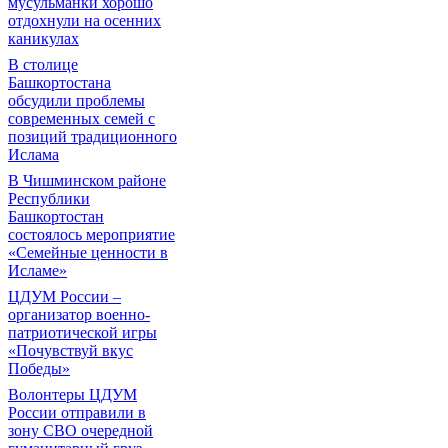
мусульманки хорошо
отдохнули на осенних
каникулах
В столице
Башкортостана
обсудили проблемы
современных семей с
позиций традиционного
Ислама
В Чишминском районе
Республики
Башкортостан
состоялось мероприятие
«Семейные ценности в
Исламе»
ЦДУМ России –
организатор военно-
патриотической игры
«Почувствуй вкус
Победы»
Волонтеры ЦДУМ
России отправили в
зону СВО очередной