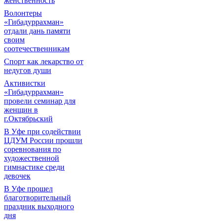
женственность
Волонтеры
«Гибадуррахман»
отдали дань памяти
своим
соотечественникам
Спорт как лекарство от
недугов души
Активистки
«Гибадуррахман»
провели семинар для
женщин в
г.Октябрьский
В Уфе при содействии
ЦДУМ России прошли
соревнования по
художественной
гимнастике среди
девочек
В Уфе прошел
благотворительный
праздник выходного
дня