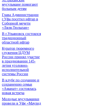
Астраханские
мусульмане помогают
больным детям
Глава Администрации
г.Уфа посетил ифтар в
Соборной мечети
«Ляля-Тюльпан»
В г.Ульяновск состоялся
традиционный
областной ифтар
Куратор тюремного
служения ЦДУМ
России принял участие
в праздновании 145-
летия уголовно-
исполнительной
системы России
В клубе по созданию и
сохранению семьи
«Аманат» состоялась
новая встреча
Молодые мусульманки
провели в Уфе «Маулид