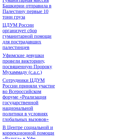
Гуманитарная миссия
Башкирии отправила в
Палестину первые 10
тонн груза
ЦДУМ России
организует сбор
гуманитарной помощи
для пострадавших
палестинцев
Уфимские девушки
провели викторину,
посвященную Пророку
Мухаммаду (с.а.с.)
Сотрудники ЦДУМ
России приняли участие
во Всероссийском
форуме «Реализация
государственной
национальной
политики в условиях
глобальных вызовов»
В Центре социальной и
коррекционной помощи
«Радуга» в Уфе