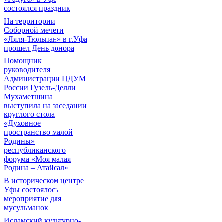
состоялся праздник
На территории
Соборной мечети
«Ляля-Тюльпан» в г.Уфа
прошел День донора
Помощник
руководителя
Администрации ЦДУМ
России Гузель-Делли
Мухаметшина
выступила на заседании
круглого стола
«Духовное
пространство малой
Родины»
республиканского
форума «Моя малая
Родина – Атайсал»
В историческом центре
Уфы состоялось
мероприятие для
мусульманок
Исламский культурно-