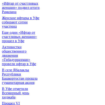
«Ифтар от счастливых
женщин» подвел итоги
Рамазана
Женские ифтары в Уфе
собирают сотни
участниц
Еще один «Ифтар от
счастливых женщин»
прошел в Уфе
Активистки
общественного
движения
«Гибадуррахман»
провели ифтар в Уфе
В селе Ябалаклы
Республики
Башкортостан прошла
гуманитарная акция
В Уфе отметили
Всемирный день
хиджаба
Прошел VI