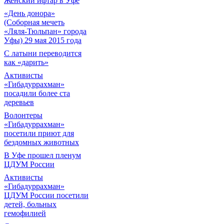
Женский ифтар в Уфе
«День донора»
(Соборная мечеть
«Ляля-Тюльпан» города
Уфы) 29 мая 2015 года
С латыни переводится
как «дарить»
Активисты
«Гибадуррахман»
посадили более ста
деревьев
Волонтеры
«Гибадуррахман»
посетили приют для
бездомных животных
В Уфе прошел пленум
ЦДУМ России
Активисты
«Гибадуррахман»
ЦДУМ России посетили
детей, больных
гемофилией