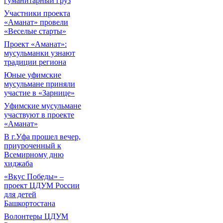
гуманитарный груз
Участники проекта
«Аманат» провели
«Веселые старты»
Проект «Аманат»:
мусульманки узнают
традиции региона
Юные уфимские
мусульмане приняли
участие в «Зарнице»
Уфимские мусульмане
участвуют в проекте
«Аманат»
В г.Уфа прошел вечер,
приуроченный к
Всемирному дню
хиджаба
«Вкус Победы» –
проект ЦДУМ России
для детей
Башкортостана
Волонтеры ЦДУМ