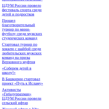
ЦДУМ России провело
фестиваль спорта среди
детей и подростков
Прошел
благотворительный
турнир по мини-
футболу среди мужских
студенческих команд
Cтартовал турнир по
хоккею с шайбой среди
любительских мужских
команд на призы
Верховного муфтия
«Соберем детей в
школу!»
В Башкирии стартовал
проект «Путь к Исламу»
Активисты
«Гибадуррахман»
ЦДУМ России провели
сельский ифтар