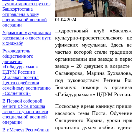
гуманитарного груза из
Башкортостана
отправлена в зону
01.04.2024
специальной военной
операции
Подростковый клуб «Василя»
Уфимские мусульманки
культурно-просветительского
рассказали о своем пути
к хиджабу
уфимских мусульман. Здесь ве
Руководитель
частью которой стали традици
общественного
организованы два заезда: в перв
движения
заезде – 20 девушек в возраст
«Гибадуррахман»
ЦДУМ России в
Салмиярова, Марина Бухвалова
г.Салават посетил
под руководством Регины Ро
Центр содействия
Большую помощь в организа
семейному воспитанию
«Солнечный»
«Гибадуррахман» ЦДУМ России.
В Первой соборной
Поскольку время каникул пришл
мечети г.Уфа прошла
встреча с участниками
касалось темы Поста. Обучение
специальной военной
Священного Корана, уроки нра
операции
пронизано духом любви, единст
В г.Мелеуз Республики