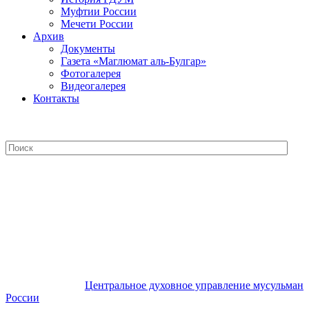
Муфтии России
Мечети России
Архив
Документы
Газета «Маглюмат аль-Булгар»
Фотогалерея
Видеогалерея
Контакты
Центральное духовное управление
мусульман России
Центральное духовное управление мусульман
России