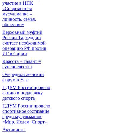
участие в НПК
«Современная
мусульманка –
личность, семья,
общество»
Верховный муфтий
России Таджуддин
считает необходимой
операцию РФ против
ИГ в Сирии
Красота + талант =
суперневестка
Очередной женский
форум в Уфе
ЦДУМ России провело
акцию в поддержку
детского спорта
ЦДУМ России провело
спортивное состязание
среди мусульманок
«Мир. Ислам. Спорт»
Активисты