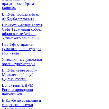
праздником «Ураза-
Байрам»
В г.Уфа прошел ифтар
от Клуба «Аманат»
Шейх-уль-Ислам Талгат
Сафа Таджуддин собрал
ифтар в селе Зубово
Уфимского района РБ
Из г.Уфа отправлен
гуманитарный груз для
госпиталя
Уфимские мусульманки
организуют ифтары
В г.Уфа начал работу
Молодежный клуб
ЦДУМ России
Волонтеры ЦДУМ
России проводили
паломников
В Клубе по созданию и
сохранению семьи