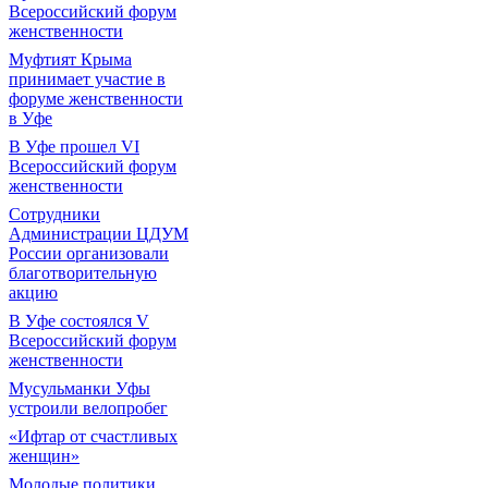
Всероссийский форум
женственности
Муфтият Крыма
принимает участие в
форуме женственности
в Уфе
В Уфе прошел VI
Всероссийский форум
женственности
Сотрудники
Администрации ЦДУМ
России организовали
благотворительную
акцию
В Уфе состоялся V
Всероссийский форум
женственности
Мусульманки Уфы
устроили велопробег
«Ифтар от счастливых
женщин»
Молодые политики