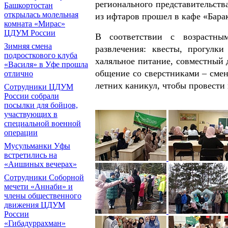
регионального представительст
Башкортостан
открылась молельная
из ифтаров прошел в кафе «Бара
комната «Мирас»
ЦДУМ России
В соответствии с возрастн
Зимняя смена
развлечения: квесты, прогулки
подросткового клуба
халяльное питание, совместный 
«Василя» в Уфе прошла
общение со сверстниками – сме
отлично
летних каникул, чтобы провести 
Сотрудники ЦДУМ
России собрали
посылки для бойцов,
участвующих в
специальной военной
операции
Мусульманки Уфы
встретились на
«Аишиных вечерах»
Сотрудники Соборной
мечети «Аннаби» и
члены общественного
движения ЦДУМ
России
«Гибадуррахман»