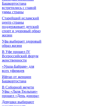
Башкортостана
встретились с главой
уммы страны
Старейший исламский
центр страны
поддерживает детский
спорт и здоровый образ
жизни
Уфа выбирает здоровый
образ жизни
В Уфе прошел IV
Всероссийский форум
женственности
«Ураза-Байрам» для
всех уфимцев
Ифтар от женщин
Башкортостана
В Соборной мечети
Уфы «Ляля-Тюльпан»
прошел «День донора»
Девушки выбирают