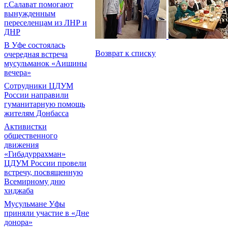
г.Салават помогают
вынужденным
переселенцам из ЛНР и
ДНР
В Уфе состоялась
Возврат к списку
очередная встреча
мусульманок «Аишины
вечера»
Сотрудники ЦДУМ
России направили
гуманитарную помощь
жителям Донбасса
Активистки
общественного
движения
«Гибадуррахман»
ЦДУМ России провели
встречу, посвященную
Всемирному дню
хиджаба
Мусульмане Уфы
приняли участие в «Дне
донора»