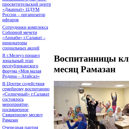
просветительский центр
«Джаннат» ЦДУМ
России – организатор
ифтаров
Сотрудники комплекса
Соборной мечети
«Аннаби» г.Салават –
инициаторы
социальных акций
В г.Мелеуз прошел
Воспитанницы клу
зональный этап
республиканского
месяц Рамазан
форума «Моя малая
Родина – Атайсал»
В Центре содействия
семейному воспитанию
«Солнечный» г.Салават
состоялось
мероприятие,
посвященное
Священному месяцу
Рамазан
Очередная партия