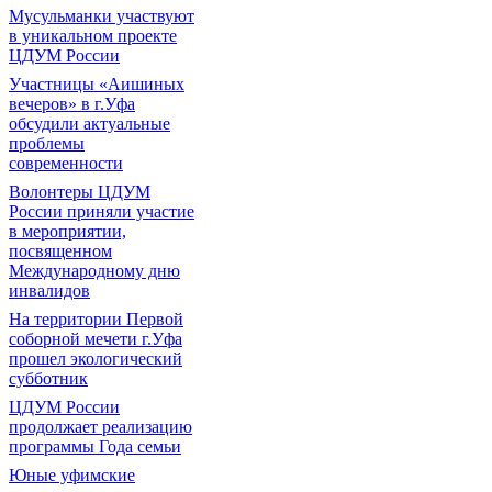
Мусульманки участвуют
в уникальном проекте
ЦДУМ России
Участницы «Аишиных
вечеров» в г.Уфа
обсудили актуальные
проблемы
современности
Волонтеры ЦДУМ
России приняли участие
в мероприятии,
посвященном
Международному дню
инвалидов
На территории Первой
соборной мечети г.Уфа
прошел экологический
субботник
ЦДУМ России
продолжает реализацию
программы Года семьи
Юные уфимские