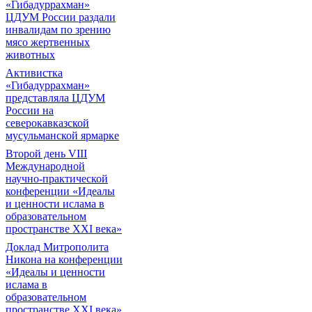
«Гибадуррахман»
ЦДУМ России раздали
инвалидам по зрению
мясо жертвенных
животных
Активистка
«Гибадуррахман»
представляла ЦДУМ
России на
северокавказской
мусульманской ярмарке
Второй день VIII
Международной
научно-практической
конференции «Идеалы
и ценности ислама в
образовательном
пространстве XXI века»
Доклад Митрополита
Никона на конференции
«Идеалы и ценности
ислама в
образовательном
пространстве XXI века»