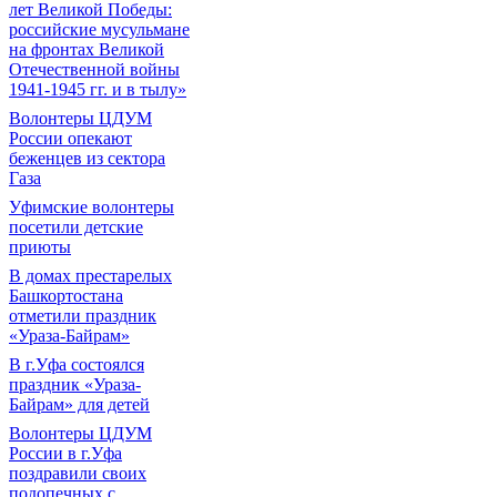
лет Великой Победы:
российские мусульмане
на фронтах Великой
Отечественной войны
1941-1945 гг. и в тылу»
Волонтеры ЦДУМ
России опекают
беженцев из сектора
Газа
Уфимские волонтеры
посетили детские
приюты
В домах престарелых
Башкортостана
отметили праздник
«Ураза-Байрам»
В г.Уфа состоялся
праздник «Ураза-
Байрам» для детей
Волонтеры ЦДУМ
России в г.Уфа
поздравили своих
подопечных с