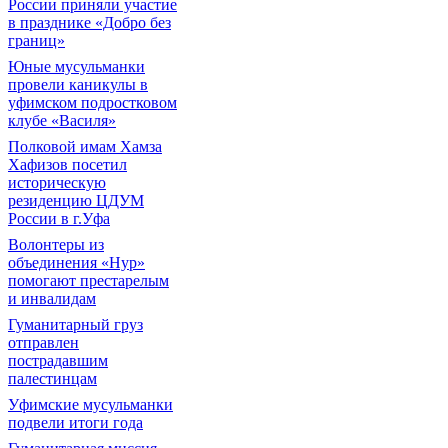
России приняли участие
в празднике «Добро без
границ»
Юные мусульманки
провели каникулы в
уфимском подростковом
клубе «Василя»
Полковой имам Хамза
Хафизов посетил
историческую
резиденцию ЦДУМ
России в г.Уфа
Волонтеры из
объединения «Нур»
помогают престарелым
и инвалидам
Гуманитарный груз
отправлен
пострадавшим
палестинцам
Уфимские мусульманки
подвели итоги года