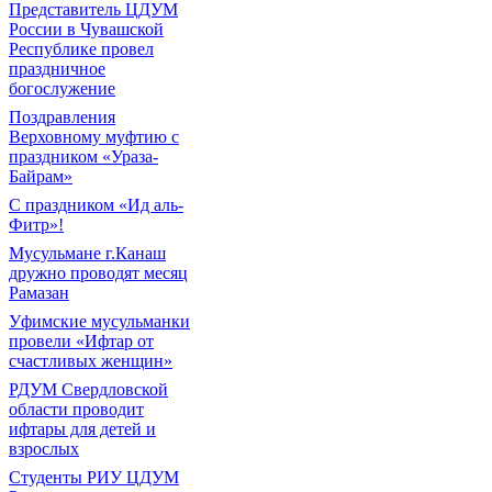
Представитель ЦДУМ
России в Чувашской
Республике провел
праздничное
богослужение
Поздравления
Верховному муфтию с
праздником «Ураза-
Байрам»
С праздником «Ид аль-
Фитр»!
Мусульмане г.Канаш
дружно проводят месяц
Рамазан
Уфимские мусульманки
провели «Ифтар от
счастливых женщин»
РДУМ Свердловской
области проводит
ифтары для детей и
взрослых
Студенты РИУ ЦДУМ