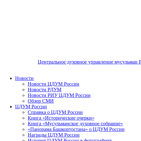
Центральное духовное управление мусульман 
Новости
Новости ЦДУМ России
Новости РДУМ
Новости РИУ ЦДУМ России
Обзор СМИ
ЦДУМ России
Справка о ЦДУМ России
Книга «Исторические очерки»
Книга «Мусульманское духовное собрание»
«Панорама Башкортостана» о ЦДУМ России
Награды ЦДУМ России
История ЦДУМ России в фотографиях