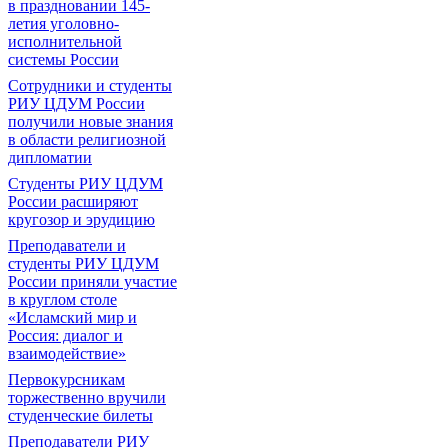
в праздновании 145-
летия уголовно-
исполнительной
системы России
Сотрудники и студенты
РИУ ЦДУМ России
получили новые знания
в области религиозной
дипломатии
Студенты РИУ ЦДУМ
России расширяют
кругозор и эрудицию
Преподаватели и
студенты РИУ ЦДУМ
России приняли участие
в круглом столе
«Исламский мир и
Россия: диалог и
взаимодействие»
Первокурсникам
торжественно вручили
студенческие билеты
Преподаватели РИУ