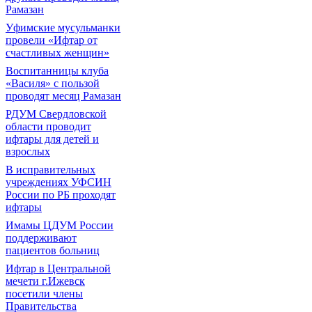
Рамазан
Уфимские мусульманки
провели «Ифтар от
счастливых женщин»
Воспитанницы клуба
«Василя» с пользой
проводят месяц Рамазан
РДУМ Свердловской
области проводит
ифтары для детей и
взрослых
В исправительных
учреждениях УФСИН
России по РБ проходят
ифтары
Имамы ЦДУМ России
поддерживают
пациентов больниц
Ифтар в Центральной
мечети г.Ижевск
посетили члены
Правительства