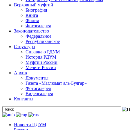
Верховный муфтий
Биография
Книга
Фильм
Фотогалерея
Законодательство
Федеральное
Республиканское
Структура
Справка о РДУМ
История РДУМ
Муфтии России
Мечети России
Архив
Документы
Газета «Маглюмат аль-Булгар»
Фотогалерея
Видеогалерея
Контакты
Новости ЦДУМ
России