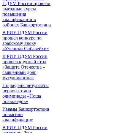
ЦДУМ России провели
выездные курсы
повышения
квалификации в
районах Башкортостана
В РИУ ЦДУМ России
прошел конкурс по
арабскому языку
«Ученики Сибавейхи»
В РИУ ЦДУМ России
прошел круглый стол
«Защита Отечества –
священный долг
мусульманина»
Подведены результаты
первого этапа
олимпиады «Ноша
правоведов»
Имамы Башкортостана
повысили
квалификацию
В РИУ ЦДУМ России
отметили День