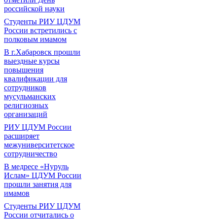
российской науки
Студенты РИУ ЦДУМ
России встретились с
полковым имамом
В г.Хабаровск прошли
выездные курсы
повышения
квалификации для
сотрудников
мусульманских
религиозных
организаций
РИУ ЦДУМ России
расширяет
межуниверситетское
сотрудничество
В медресе «Нуруль
Ислам» ЦДУМ России
прошли занятия для
имамов
Студенты РИУ ЦДУМ
России отчитались о