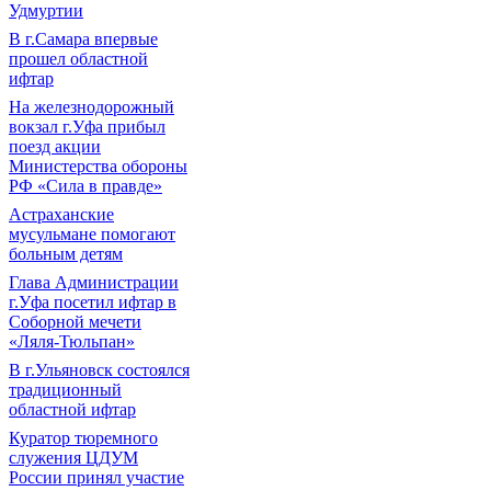
Удмуртии
В г.Самара впервые
прошел областной
ифтар
На железнодорожный
вокзал г.Уфа прибыл
поезд акции
Министерства обороны
РФ «Сила в правде»
Астраханские
мусульмане помогают
больным детям
Глава Администрации
г.Уфа посетил ифтар в
Соборной мечети
«Ляля-Тюльпан»
В г.Ульяновск состоялся
традиционный
областной ифтар
Куратор тюремного
служения ЦДУМ
России принял участие