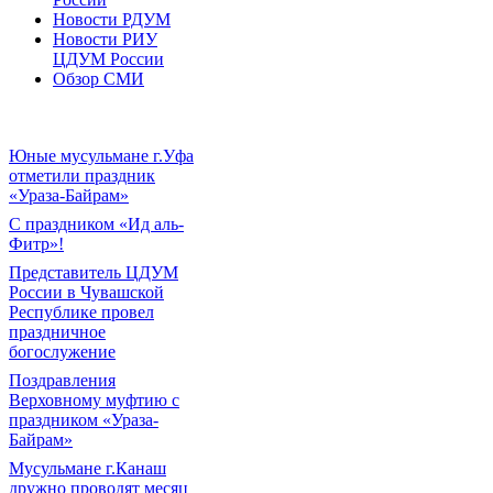
Новости РДУМ
Новости РИУ
ЦДУМ России
Обзор СМИ
Юные мусульмане г.Уфа
отметили праздник
«Ураза-Байрам»
С праздником «Ид аль-
Фитр»!
Представитель ЦДУМ
России в Чувашской
Республике провел
праздничное
богослужение
Поздравления
Верховному муфтию с
праздником «Ураза-
Байрам»
Мусульмане г.Канаш
дружно проводят месяц