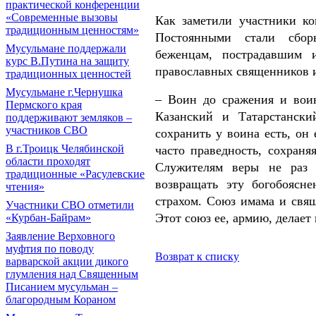
практической конференции
«Современные вызовы
Как заметили участники ко
традиционным ценностям»
Постоянными стали сбор
Мусульмане поддержали
беженцам, пострадавшим
курс В.Путина на защиту
православных священников и
традиционных ценностей
Мусульмане г.Чернушка
– Воин до сражения и воин
Пермского края
Казанский и Татарстанск
поддерживают земляков –
участников СВО
сохранить у воина есть, он 
В г.Троицк Челябинской
часто праведность, сохраня
области проходят
Служителям веры не раз 
традиционные «Расулевские
возвращать эту богобоясне
чтения»
страхом. Союз имама и свящ
Участники СВО отметили
Этот союз ее, армию, делает
«Курбан-Байрам»
Заявление Верховного
муфтия по поводу
Возврат к списку
варварской акции дикого
глумления над Священным
Писанием мусульман –
благородным Кораном