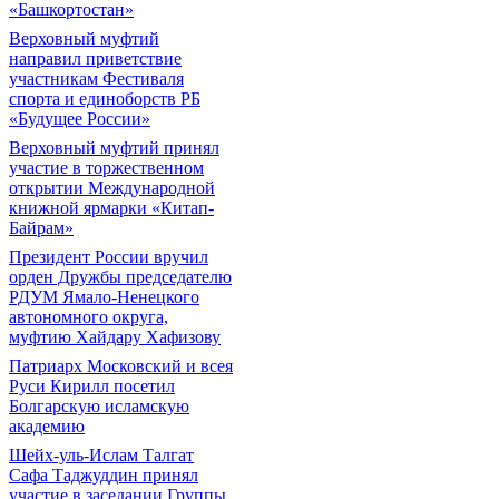
«Башкортостан»
Верховный муфтий
направил приветствие
участникам Фестиваля
спорта и единоборств РБ
«Будущее России»
Верховный муфтий принял
участие в торжественном
открытии Международной
книжной ярмарки «Китап-
Байрам»
Президент России вручил
орден Дружбы председателю
РДУМ Ямало-Ненецкого
автономного округа,
муфтию Хайдару Хафизову
Патриарх Московский и всея
Руси Кирилл посетил
Болгарскую исламскую
академию
Шейх-уль-Ислам Талгат
Сафа Таджуддин принял
участие в заседании Группы