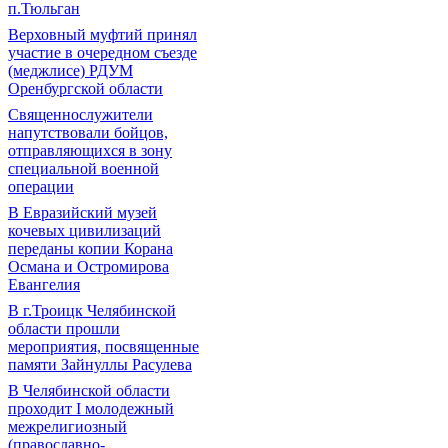
п.Тюльган
Верховный муфтий принял
участие в очередном съезде
(меджлисе) РДУМ
Оренбургской области
Священнослужители
напутствовали бойцов,
отправляющихся в зону
специальной военной
операции
В Евразийский музей
кочевых цивилизаций
переданы копии Корана
Османа и Остромирова
Евангелия
В г.Троицк Челябинской
области прошли
мероприятия, посвященные
памяти Зайнуллы Расулева
В Челябинской области
проходит I молодежный
межрелигиозный
(православно-