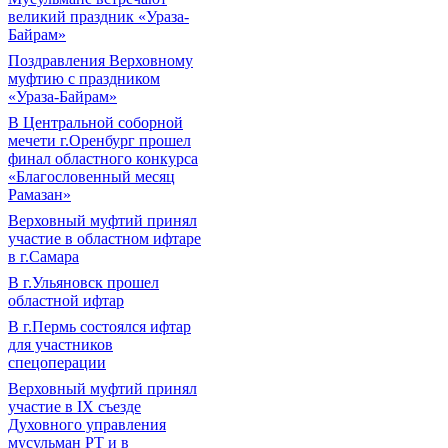
великий праздник «Ураза-
Байрам»
Поздравления Верховному
муфтию с праздником
«Ураза-Байрам»
В Центральной соборной
мечети г.Оренбург прошел
финал областного конкурса
«Благословенный месяц
Рамазан»
Верховный муфтий принял
участие в областном ифтаре
в г.Самара
В г.Ульяновск прошел
областной ифтар
В г.Пермь состоялся ифтар
для участников
спецоперации
Верховный муфтий принял
участие в IХ съезде
Духовного управления
мусульман РТ и в