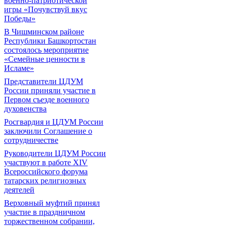
военно-патриотической
игры «Почувствуй вкус
Победы»
В Чишминском районе
Республики Башкортостан
состоялось мероприятие
«Семейные ценности в
Исламе»
Представители ЦДУМ
России приняли участие в
Первом съезде военного
духовенства
Росгвардия и ЦДУМ России
заключили Соглашение о
сотрудничестве
Руководители ЦДУМ России
участвуют в работе XIV
Всероссийского форума
татарских религиозных
деятелей
Верховный муфтий принял
участие в праздничном
торжественном собрании,