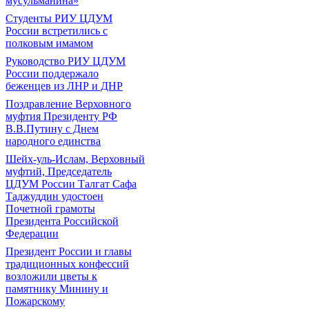
мусульманина»
Студенты РИУ ЦДУМ
России встретились с
полковым имамом
Руководство РИУ ЦДУМ
России поддержало
беженцев из ЛНР и ДНР
Поздравление Верховного
муфтия Президенту РФ
В.В.Путину с Днем
народного единства
Шейх-уль-Ислам, Верховный
муфтий, Председатель
ЦДУМ России Талгат Сафа
Таджуддин удостоен
Почетной грамоты
Президента Российской
Федерации
Президент России и главы
традиционных конфессий
возложили цветы к
памятнику Минину и
Пожарскому