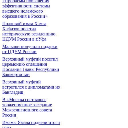
«Проблемы повышения
эффективности системы
высшего исламского
образования в России»
Полковой имам Хамза
Хафизов посетил
историческую резиденцию
ЦДУМ России в г.Уфа
Малыши получили подарки
от ЦДУМ России
Верховный муфтий посетил
церемонию оглашения
Послания Главы Республики
Башкортостан
Верховный муфтий
встретился с дипломатами из
Бангладеш
В г.Москва состоялось
торжественное заседание
Межрелигиозного совета
России
Имамы Ямала подвели итоги
года