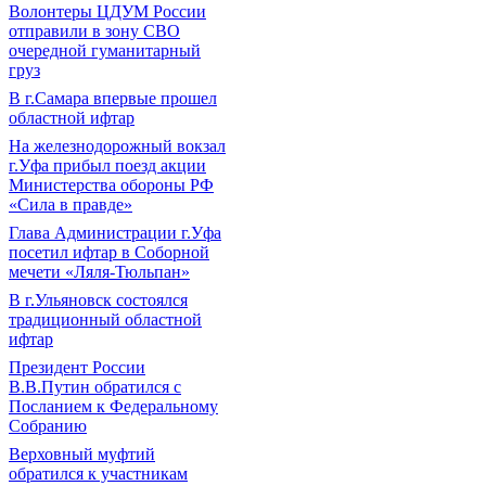
Волонтеры ЦДУМ России
отправили в зону СВО
очередной гуманитарный
груз
В г.Самара впервые прошел
областной ифтар
На железнодорожный вокзал
г.Уфа прибыл поезд акции
Министерства обороны РФ
«Сила в правде»
Глава Администрации г.Уфа
посетил ифтар в Соборной
мечети «Ляля-Тюльпан»
В г.Ульяновск состоялся
традиционный областной
ифтар
Президент России
В.В.Путин обратился с
Посланием к Федеральному
Собранию
Верховный муфтий
обратился к участникам