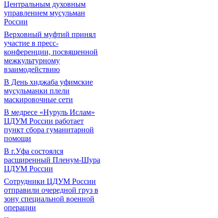
Центральным духовным
управлением мусульман
России
Верховный муфтий принял
участие в пресс-
конференции, посвященной
межкультурному
взаимодействию
В День хиджаба уфимские
мусульманки плели
маскировочные сети
В медресе «Нуруль Ислам»
ЦДУМ России работает
пункт сбора гуманитарной
помощи
В г.Уфа состоялся
расширенный Пленум-Шура
ЦДУМ России
Сотрудники ЦДУМ России
отправили очередной груз в
зону специальной военной
операции