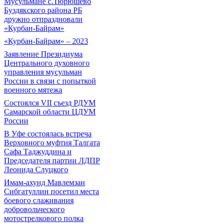
Мусульмане с.Тюрюшево
Буздякского района РБ
дружно отпраздновали
«Курбан-Байрам»
«Курбан-Байрам» – 2023
Заявление Президиума
Центрального духовного
управления мусульман
России в связи с попыткой
военного мятежа
Состоялся VII съезд РДУМ
Самарской области ЦДУМ
России
В Уфе состоялась встреча
Верховного муфтия Талгата
Сафа Таджуддина и
Председателя партии ЛДПР
Леонида Слуцкого
Имам-ахунд Мавлемзан
Сибгатуллин посетил места
боевого слаживания
добровольческого
мотострелкового полка