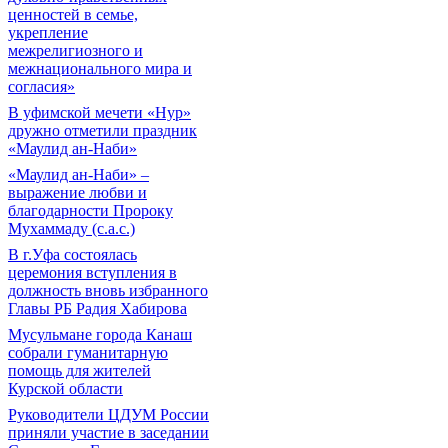
ценностей в семье,
укрепление
межрелигиозного и
межнационального мира и
согласия»
В уфимской мечети «Нур»
дружно отметили праздник
«Маулид ан-Наби»
«Маулид ан-Наби» –
выражение любви и
благодарности Пророку
Мухаммаду (с.а.с.)
В г.Уфа состоялась
церемония вступления в
должность вновь избранного
Главы РБ Радия Хабирова
Мусульмане города Канаш
собрали гуманитарную
помощь для жителей
Курской области
Руководители ЦДУМ России
приняли участие в заседании