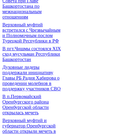
Совета при Главе
Башкортостана по
межнациональным
отношениям
Верховный муфтий
встретился с Чрезвычайным
и Полномочным послом
Турецкой Республики в РФ
В пгт.Чишмы состоялся XIX
сход мусульман Республики
Башкортостан
Духовные лидеры
поддержали инициативу
Главы РБ Радия Хабирова о
проведении молебнов в
поддержку участников СВО
В п.Первомайский
Оренбургского района
Оренбургской области
открылась мечеть
Верховный муфтий и
губернатор Оренбургской
области открыли мечеть в