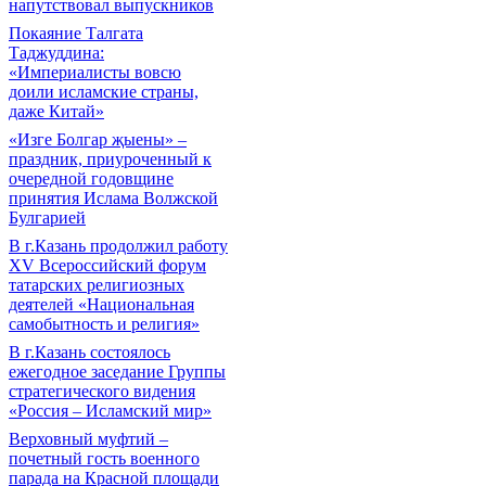
напутствовал выпускников
Покаяние Талгата
Таджуддина:
«Империалисты вовсю
доили исламские страны,
даже Китай»
«Изге Болгар җыены» –
праздник, приуроченный к
очередной годовщине
принятия Ислама Волжской
Булгарией
В г.Казань продолжил работу
XV Всероссийский форум
татарских религиозных
деятелей «Национальная
самобытность и религия»
В г.Казань состоялось
ежегодное заседание Группы
стратегического видения
«Россия – Исламский мир»
Верховный муфтий –
почетный гость военного
парада на Красной площади