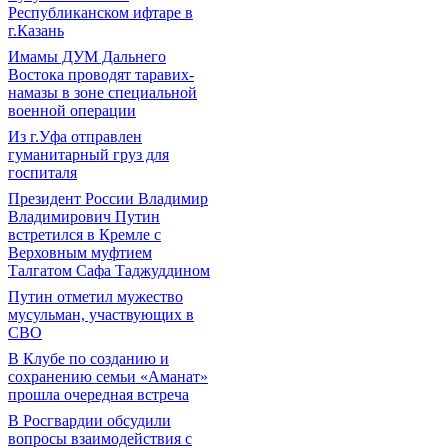
Республиканском ифтаре в
г.Казань
Имамы ДУМ Дальнего
Востока проводят таравих-
намазы в зоне специальной
военной операции
Из г.Уфа отправлен
гуманитарный груз для
госпиталя
Президент России Владимир
Владимирович Путин
встретился в Кремле с
Верховным муфтием
Талгатом Сафа Таджуддином
Путин отметил мужество
мусульман, участвующих в
СВО
В Клубе по созданию и
сохранению семьи «Аманат»
прошла очередная встреча
В Росгвардии обсудили
вопросы взаимодействия с