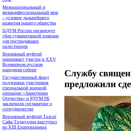
Межнациональный и
межконфессиональный мир
– условие дальнейшего
развития нашего общества
ЦДУМ России организует
сбор гуманитарной помощи
для пострадавших
палестинцев
Верховный муфтий
принимает участие в XXV
Всемирном русском
народном соборе
Службу священ
Государственный фонд
предложили сде
поддержки участников
специальной военной
операции «Защитники
Отечества» и РДУМ РБ
заключили соглашение о
сотрудничестве
Верховный муфтий Талгат
Сафа Таджуддин выступил
на ХIII Епархиальных