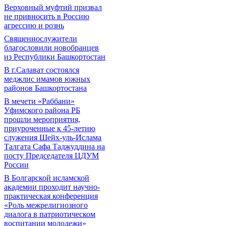
Верховный муфтий призвал
не привносить в Россию
агрессию и рознь
Священнослужители
благословили новобранцев
из Республики Башкортостан
В г.Салават состоялся
меджлис имамов южных
районов Башкортостана
В мечети «Раббани»
Уфимского района РБ
прошли мероприятия,
приуроченные к 45-летию
служения Шейх-уль-Ислама
Талгата Сафа Таджуддина на
посту Председателя ЦДУМ
России
В Болгарской исламской
академии проходит научно-
практическая конференция
«Роль межрелигиозного
диалога в патриотическом
воспитании молодежи»