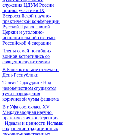
служения ЦДУМ России
принял участие в IX
Всероссийской научно-
практической конференции
Русской Православной
Церкви и уголовно-
исполнительной системы
Российской Федерации
Члены семей погибших
воинов встретились со
священнослужителями
В Башкортостане отмечают
День Республики
Талгат Таджуддин: Над
человечеством сгущаются
тучи возрождения
коричневой чумы фашизма
В г.Уфа состоялась XV
Международная научно-
практическая конференция
«Идеалы и ценности Ислама:
сохранение традиционных
духовно-нравственных