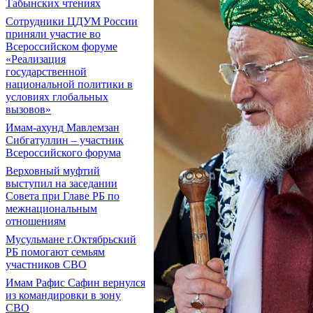
Табынских чтениях
Сотрудники ЦДУМ России
приняли участие во
Всероссийском форуме
«Реализация
государственной
национальной политики в
условиях глобальных
вызовов»
Имам-ахунд Мавлемзан
Сибгатуллин – участник
Всероссийского форума
Верховный муфтий
выступил на заседании
Совета при Главе РБ по
межнациональным
отношениям
Мусульмане г.Октябрьский
РБ помогают семьям
участников СВО
Имам Рафис Сафин вернулся
из командировки в зону
СВО