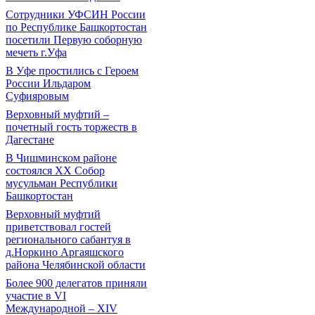
Сотрудники УФСИН России
по Республике Башкортостан
посетили Первую соборную
мечеть г.Уфа
В Уфе простились с Героем
России Ильдаром
Суфияровым
Верховный муфтий –
почетный гость торжеств в
Дагестане
В Чишминском районе
состоялся XX Собор
мусульман Республики
Башкортостан
Верховный муфтий
приветствовал гостей
регионального сабантуя в
д.Норкино Аргаяшского
района Челябинской области
Более 900 делегатов приняли
участие в VI
Международной – ХIV