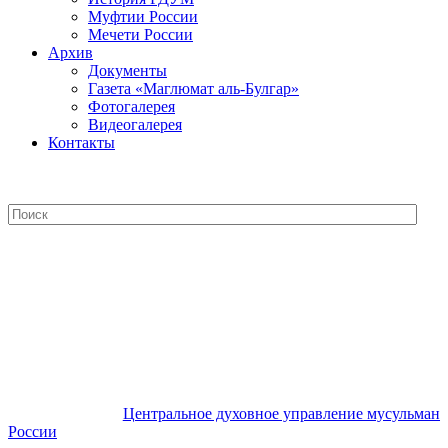
Муфтии России
Мечети России
Архив
Документы
Газета «Маглюмат аль-Булгар»
Фотогалерея
Видеогалерея
Контакты
Центральное духовное управление
мусульман России
Центральное духовное управление мусульман
России