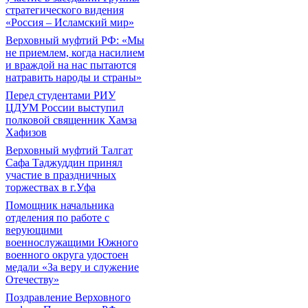
стратегического видения
«Россия – Исламский мир»
Верховный муфтий РФ: «Мы
не приемлем, когда насилием
и враждой на нас пытаются
натравить народы и страны»
Перед студентами РИУ
ЦДУМ России выступил
полковой священник Хамза
Хафизов
Верховный муфтий Талгат
Сафа Таджуддин принял
участие в праздничных
торжествах в г.Уфа
Помощник начальника
отделения по работе с
верующими
военнослужащими Южного
военного округа удостоен
медали «За веру и служение
Отечеству»
Поздравление Верховного