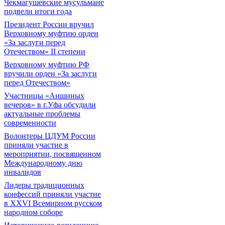
Чекмагушевские мусульмане
подвели итоги года
Президент России вручил
Верховному муфтию орден
«За заслуги перед
Отечеством» II степени
Верховному муфтию РФ
вручили орден «За заслуги
перед Отечеством»
Участницы «Аишиных
вечеров» в г.Уфа обсудили
актуальные проблемы
современности
Волонтеры ЦДУМ России
приняли участие в
мероприятии, посвященном
Международному дню
инвалидов
Лидеры традиционных
конфессий приняли участие
в XXVI Всемирном русском
народном соборе