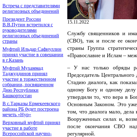
Встреча с представителями
религиозных объединений
Президент России
15.11.2022
В.В.Путин встретился с
руководителями
Службу священников и има
религиозных объединений
(СВО), так и после ее око
страны
страны Группа стратегиче
Муфтий Ильдар Сафиуллин
принял участие в совещании
«Православие и Ислам – меж
в г.Казань
– У нас только обряды р
Муфтий Мухаммад
Таджуддинов принял
Председатель Центрального 
участие в торжественном
Стадию диалога, как показ
собрании, посвященном
одному Богу и одному делу
Дню Республики
Башкортостан
утвердили то, что вера в Б
В с.Тарказы Ермекеевского
Основным Законом. Это уже 
района РБ будет построена
том, что диалога мало, дел
мечеть «Нур»
Вооруженных силах и, возм
Верховный муфтий принял
после окончания СВО над
участие в работе
регулярной.
Всероссийской научно-