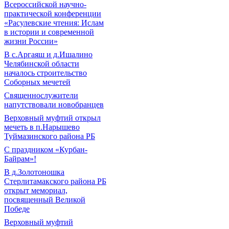
Всероссийской научно-
практической конференции
«Расулевские чтения: Ислам
в истории и современной
жизни России»
В с.Аргаяш и д.Ишалино
Челябинской области
началось строительство
Соборных мечетей
Священнослужители
напутствовали новобранцев
Верховный муфтий открыл
мечеть в п.Нарышево
Туймазинского района РБ
С праздником «Курбан-
Байрам»!
В д.Золотоношка
Стерлитамакского района РБ
открыт мемориал,
посвященный Великой
Победе
Верховный муфтий