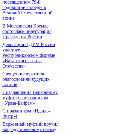
посвященном 79-й
годовщине Победы в
Великой Отечественной
войне
В Московском Кремле
состоялась инаугурация
Президента России
Делегация ЦДУМ России
участвует в
Республиканском форуме
«Ватан көсө – сила
Отечества»
Священнослужители
благословили будущих
воинов
Поздравления Верховному
муфтию с праздником
«Ураза-Байрам»
С праздником «Ид аль-
Фитр»!
Верховный муфтий вручил
награду полковому имаму