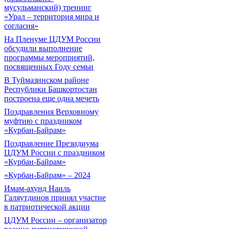
мусульманский) тренинг
«Урал – территория мира и
согласия»
На Пленуме ЦДУМ России
обсудили выполнение
программы мероприятий,
посвященных Году семьи
В Туймазинском районе
Республики Башкортостан
построена еще одна мечеть
Поздравления Верховному
муфтию с праздником
«Курбан-Байрам»
Поздравление Президиума
ЦДУМ России с праздником
«Курбан-Байрам»
«Курбан-Байрам» – 2024
Имам-ахунд Наиль
Галяутдинов принял участие
в патриотической акции
ЦДУМ России – организатор