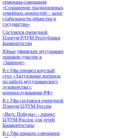
семинара-совещания
«Сохранение традиционных
семейных ценностей – залог
стабильности общества и
государства»
Состоялся очередной
Пленум РДУМ Республики
Башкортостан
Юные уфимские мусульмане
приняли участие в
«Зарнице»
В г.Уфа прошел круглый
стол «Актуальные вопросы
по работе мусульманского
духовенства с
военнослужащими РФ»
В г.Уфа состоялся очередной
Пленум ЦДУМ России
«Вкус Победы» – проект
ЦДУМ России для детей
Башкортостана
В г.Уфа прошло совещание