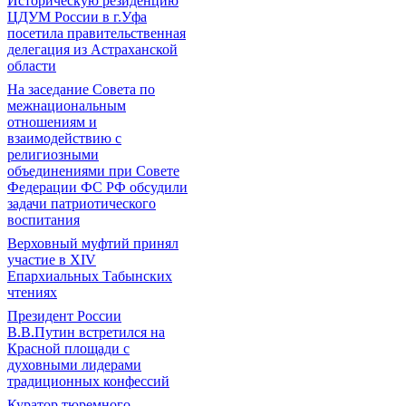
Историческую резиденцию
ЦДУМ России в г.Уфа
посетила правительственная
делегация из Астраханской
области
На заседание Совета по
межнациональным
отношениям и
взаимодействию с
религиозными
объединениями при Совете
Федерации ФС РФ обсудили
задачи патриотического
воспитания
Верховный муфтий принял
участие в ХIV
Епархиальных Табынских
чтениях
Президент России
В.В.Путин встретился на
Красной площади с
духовными лидерами
традиционных конфессий
Куратор тюремного