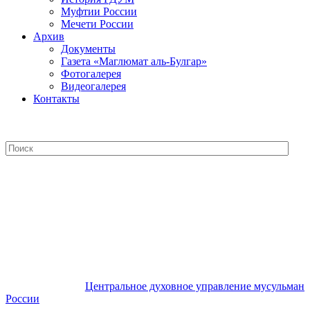
Муфтии России
Мечети России
Архив
Документы
Газета «Маглюмат аль-Булгар»
Фотогалерея
Видеогалерея
Контакты
Центральное духовное управление
мусульман России
Центральное духовное управление мусульман
России