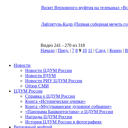
Визит Верховного муфтия на телеканал «Вся
Ляйлятуль-Кадр (Первая соборная мечеть г
Видео 241 - 270 из 318
Начало
|
Пред.
|
7
8
9
10
11
|
След.
|
Конец
|
В
Новости
Новости ЦДУМ России
Новости РДУМ
Новости РИУ ЦДУМ России
Обзор СМИ
ЦДУМ России
Справка о ЦДУМ России
Книга «Исторические очерки»
Книга «Мусульманское духовное собрание»
«Панорама Башкортостана» о ЦДУМ России
Награды ЦДУМ России
История ЦДУМ России в фотографиях
Верховный муфтий