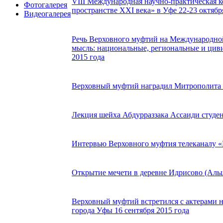
VIII Международная научно-практическая 
Фотогалерея
пространстве XXI века» в Уфе 22-23 октября
Видеогалерея
Речь Верховного муфтий на Международной
мысль: национальные, региональные и циви
2015 года
Верховный муфтий наградил Митрополита 
Лекция шейха Абдурраззака Ассаиди студе
Интервью Верховного муфтия телеканалу «Р
Открытие мечети в деревне Идрисово (Альш
Верховный муфтий встретился с актерами н
города Уфы 16 сентября 2015 года