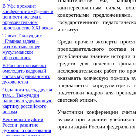
Правительству РФ, Башкор
В Уфе проходит
заинтересованным силам, вов
конференция «Идеалы и
конкретными предложениями.
ценности ислама в
государственного педагогичес
образовательном
пространстве XXI века»
институт.
Талгат Таджуддин:
Среди прочего эксперты просят
«Главная задача –
всеохватывающее
преподавательского состава
мусульманское
углубленным знанием истории и
образование»
средств для целевого финан
В России призывают
исследовательских работ по про
омолодить кадровый
состав мусульманского
оказывать всяческую помощь ву
духовенства
предлагается «предусмотреть
Одна нога здесь, другая
подготовки кадров для препод
там… Таджуддин
светской этики».
нарисовал удручающую
картину российского
Участники конференции счита
ислама
вузами при издании учебников
Верховный муфтий
России: развитие
организаций России федеральног
духовного образования
– это главная задача