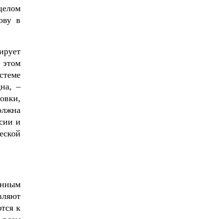
целом
ову в
ирует
 этом
стеме
на, –
овки,
олжна
сии и
еской
енным
вляют
тся к