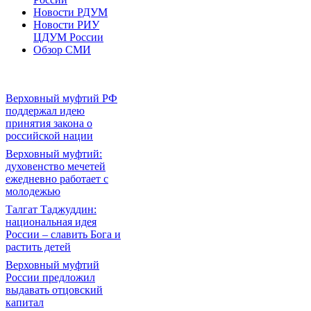
Новости РДУМ
Новости РИУ
ЦДУМ России
Обзор СМИ
Верховный муфтий РФ
поддержал идею
принятия закона о
российской нации
Верховный муфтий:
духовенство мечетей
ежедневно работает с
молодежью
Талгат Таджуддин:
национальная идея
России – славить Бога и
растить детей
Верховный муфтий
России предложил
выдавать отцовский
капитал