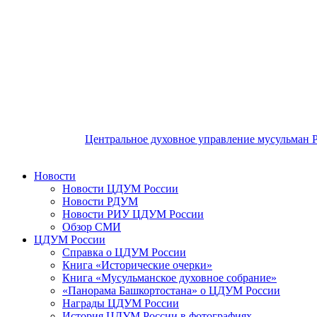
Центральное духовное управление мусульман 
Новости
Новости ЦДУМ России
Новости РДУМ
Новости РИУ ЦДУМ России
Обзор СМИ
ЦДУМ России
Справка о ЦДУМ России
Книга «Исторические очерки»
Книга «Мусульманское духовное собрание»
«Панорама Башкортостана» о ЦДУМ России
Награды ЦДУМ России
История ЦДУМ России в фотографиях