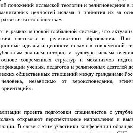
ий положений исламской теологии и религиоведения в 
манитарных ценностей ислама и принятия их за осн
 развития всего общества».
ся в рамках мировой глобальной системы, что актуализ
твия светского и религиозного образования. При
иционные идеалы и ценности ислама в современной си
лубленным знанием истории и культуры ислама очевид
основе современных структур и механизмов подгот
лификации ученых, педагогов и религиозных деятелей д
ических общественных отношений между гражданами Рос
 человека, независимо от вероисповедания, этнич
 ориентаций».
еализации проекта подготовки специалистов с углубл
ислама открывают перспективные направления и выя
олюции. В связи с этим участники конференции обращаю