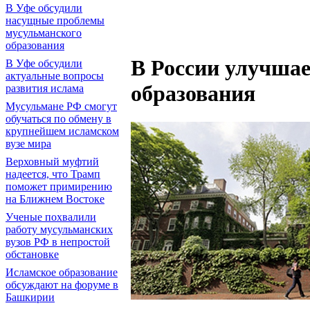
В Уфе обсудили
насущные проблемы
мусульманского
образования
В России улучшае
В Уфе обсудили
актуальные вопросы
образования
развития ислама
Мусульмане РФ смогут
обучаться по обмену в
крупнейшем исламском
вузе мира
Верховный муфтий
надеется, что Трамп
поможет примирению
на Ближнем Востоке
Ученые похвалили
работу мусульманских
вузов РФ в непростой
обстановке
Исламское образование
обсуждают на форуме в
Башкирии