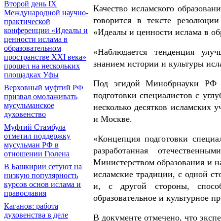
Второй день IX
Качество исламского образован
Международной научно-
говорится в тексте резолюци
практической
конференции «Идеалы и
«Идеалы и ценности ислама в об
ценности ислама в
образовательном
«Наблюдается тенденция улуч
пространстве XXI века»
знанием истории и культуры исла
прошел на нескольких
площадках Уфы
Под эгидой Минобрнауки РФ 
Верховный муфтий РФ
подготовки специалистов с углу
призвал омолаживать
мусульманское
несколько десятков исламских у
духовенство
и Москве.
Муфтий Стамбула
отметил поддержку
«Концепция подготовки специа
мусульман РФ в
разработанная отечественн
отношении Гюлена
Министерством образования и на
В Башкирии сетуют на
исламские традиции, с одной ст
низкую популярность
курсов основ ислама и
и, с другой стороны, спосо
православия
образовательное и культурное п
Каганов: работа
духовенства в деле
В документе отмечено, что эксп