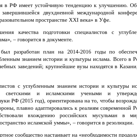
ия в РФ имеет устойчивую тенденцию к улучшению. Об
и завершившейся двухдневной международной конфер
разовательном пространстве XXI века» в Уфе.
шения качества подготовки специалистов с углубл
ма», – говорится в документе.
был разработан план на 2014-2016 годы по обеспе
бленным знанием истории и культуры ислама. Всего в Р
чебных заведений; крупнейшие вузы находятся в Казани
листов с углубленным знанием истории и культуры ис
ыми светскими и исламскими учеными и утвержд
уки РФ (2015 год), ориентирована на то, чтобы возрожд
ороны, плавно адаптировались к реалиям современной Р
бствовали вхождению российских мусульман в ми
ространство исламской уммы», – говорится в резолюции.
ертное сообщество настаивает на «необходимости продол