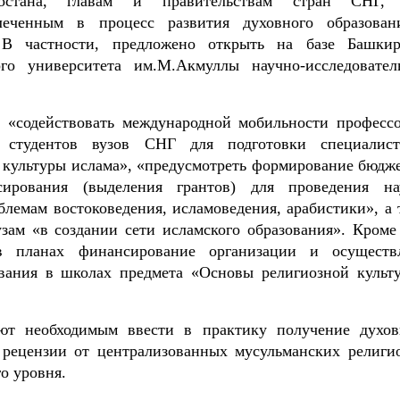
тостана, главам и правительствам стран СНГ,
леченным в процесс развития духовного образован
 В частности, предложено открыть на базе Башкир
кого университета им.М.Акмуллы научно-исследовател
 «содействовать международной мобильности профессо
 и студентов вузов СНГ для подготовки специалис
 культуры ислама», «предусмотреть формирование бюдж
сирования (выделения грантов) для проведения на
блемам востоковедения, исламоведения, арабистики», а 
зам «в создании сети исламского образования». Кроме 
 в планах финансирование организации и осуществ
авания в школах предмета «Основы религиозной культ
ют необходимым ввести в практику получение духо
 рецензии от централизованных мусульманских религи
о уровня.