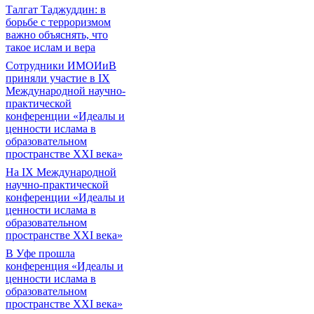
Талгат Таджуддин: в
борьбе с терроризмом
важно объяснять, что
такое ислам и вера
Сотрудники ИМОИиВ
приняли участие в IX
Международной научно-
практической
конференции «Идеалы и
ценности ислама в
образовательном
пространстве XXI века»
На IX Международной
научно-практической
конференции «Идеалы и
ценности ислама в
образовательном
пространстве XXI века»
В Уфе прошла
конференция «Идеалы и
ценности ислама в
образовательном
пространстве XXI века»