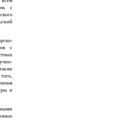
 всем
ия, с
ского
ьский
рско-
тов с
етных
учно-
также
того,
ления
уры и
вными
озных