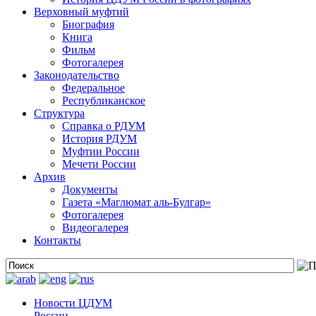
Верховный муфтий
Биография
Книга
Фильм
Фотогалерея
Законодательство
Федеральное
Республиканское
Структура
Справка о РДУМ
История РДУМ
Муфтии России
Мечети России
Архив
Документы
Газета «Маглюмат аль-Булгар»
Фотогалерея
Видеогалерея
Контакты
Новости ЦДУМ
России