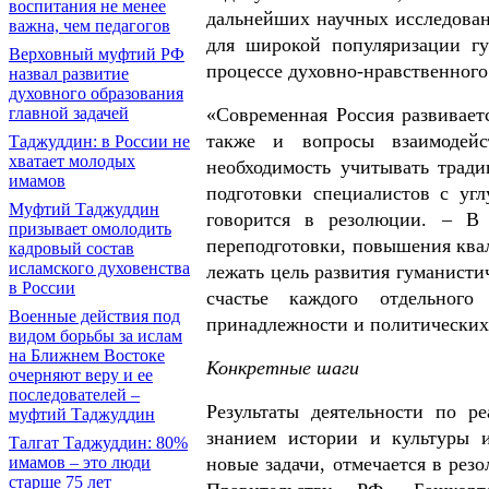
воспитания не менее
дальнейших научных исследован
важна, чем педагогов
для широкой популяризации гу
Верховный муфтий РФ
процессе духовно-нравственного
назвал развитие
духовного образования
«Современная Россия развивает
главной задачей
также и вопросы взаимодейс
Таджуддин: в России не
хватает молодых
необходимость учитывать трад
имамов
подготовки специалистов с уг
Муфтий Таджуддин
говорится в резолюции. – В 
призывает омолодить
переподготовки, повышения ква
кадровый состав
исламского духовенства
лежать цель развития гуманист
в России
счастье каждого отдельного
Военные действия под
принадлежности и политических
видом борьбы за ислам
на Ближнем Востоке
Конкретные шаги
очерняют веру и ее
последователей –
Результаты деятельности по р
муфтий Таджуддин
знанием истории и культуры 
Талгат Таджуддин: 80%
новые задачи, отмечается в рез
имамов – это люди
старше 75 лет