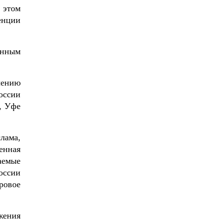
 этом
енции
енным
чению
оссии
, Уфе
лама,
енная
аемые
оссии
ровое
жения