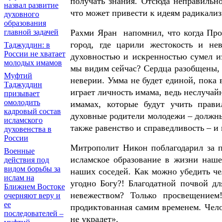
получать знания. Отсюда неправильн
назвал развитие
что может привести к идеям радикализ
духовного
образования
Рахми Яран напомнил, что когда Прор
главной задачей
город, где царили жестокость и не
Таджуддин: в
России не хватает
духовностью и искренностью сумел и
молодых имамов
мы видим сейчас? Сердца разобщены, 
Муфтий
неверии. Умма не будет единой, пока 
Таджуддин
играет личность имама, ведь неслучай
призывает
омолодить
имамах, которые будут учить прави
кадровый состав
духовные родители молодежи – должны
исламского
также равенство и справедливость – и в
духовенства в
России
Митрополит Никон поблагодарил за п
Военные
исламское образование в жизни наше
действия под
видом борьбы за
наших соседей. Как можно убедить чел
ислам на
угодно Богу?! Благодатной почвой дл
Ближнем Востоке
невежеством? Только просвещением
очерняют веру и
ее
продиктованная самим временем. Челов
последователей –
не украдет».