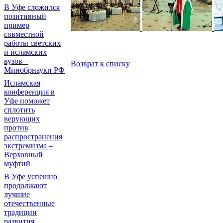
В Уфе сложился
позитивный
пример
совместной
работы светских
и исламских
вузов –
Возврат к списку
Минобрнауки РФ
Исламская
конференция в
Уфе поможет
сплотить
верующих
против
распространения
экстремизма –
Верховный
муфтий
В Уфе успешно
продолжают
лучшие
отечественные
традиции
развития