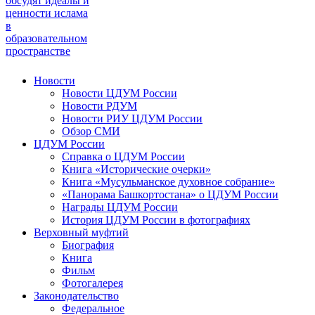
обсудят идеалы и
ценности ислама
в
образовательном
пространстве
Новости
Новости ЦДУМ России
Новости РДУМ
Новости РИУ ЦДУМ России
Обзор СМИ
ЦДУМ России
Справка о ЦДУМ России
Книга «Исторические очерки»
Книга «Мусульманское духовное собрание»
«Панорама Башкортостана» о ЦДУМ России
Награды ЦДУМ России
История ЦДУМ России в фотографиях
Верховный муфтий
Биография
Книга
Фильм
Фотогалерея
Законодательство
Федеральное