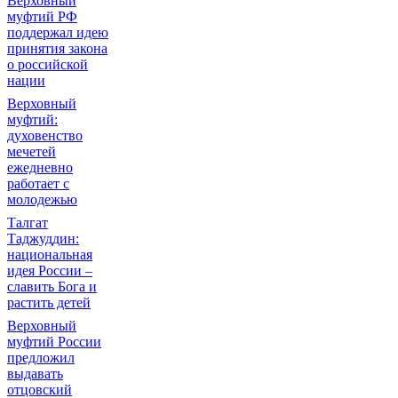
Верховный
муфтий РФ
поддержал идею
принятия закона
о российской
нации
Верховный
муфтий:
духовенство
мечетей
ежедневно
работает с
молодежью
Талгат
Таджуддин:
национальная
идея России –
славить Бога и
растить детей
Верховный
муфтий России
предложил
выдавать
отцовский