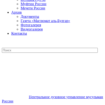
Муфтии России
Мечети России
Архив
Документы
Газета «Маглюмат аль-Булгар»
Фотогалерея
Видеогалерея
Контакты
Центральное духовное управление
мусульман России
Центральное духовное управление мусульман
России