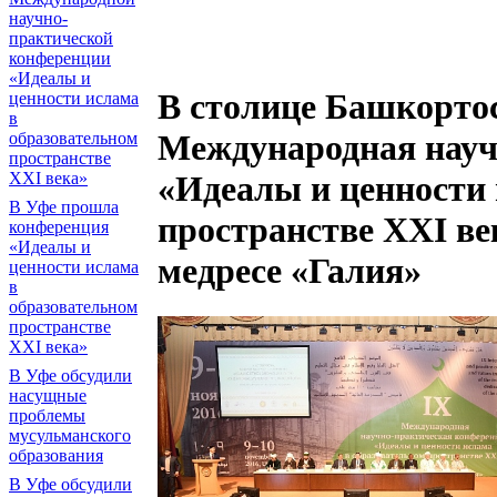
научно-
практической
конференции
«Идеалы и
В столице Башкортос
ценности ислама
в
Международная науч
образовательном
пространстве
XXI века»
«Идеалы и ценности 
В Уфе прошла
пространстве XXI ве
конференция
«Идеалы и
медресе «Галия»
ценности ислама
в
образовательном
пространстве
XXI века»
В Уфе обсудили
насущные
проблемы
мусульманского
образования
В Уфе обсудили