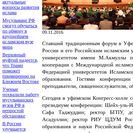
актуальные
вопросы развития
ислама
Мусульмане РФ
смогут обучаться
по обмену в
09.11.2016
крупнейшем
исламском вузе
Ставший традиционным форум в Уфе 
мира
России и его Российским исламским 
Верховный
университетом имени М.Акмуллы п
муфтий надеется,
кооперации с Международной исламск
что Трамп
поможет
Федерацией университетов Исламско
примирению на
образования. Гостями конференци
Ближнем Востоке
преподаватели, священнослужители, о
Ученые
похвалили работу
Сегодня в уфимском Конгресс-холле с
мусульманских
президиуме конференции: Шейх-уль-И
вузов РФ в
непростой
Сафа Таджуддин; ректор БГПУ, до
обстановке
Асадуллин; ректор РИУ ЦДУМ Росс
В России
образования и науки Российской Фе
улучшается