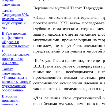
муфтий
Таджуддин
Верховный муфтий Талгат Таджуддин, 
Талгат
Таджуддин: 80%
«Наша многолетняя интегральная п
имамов – это
пространстве XXI века» последоват
люди старше 75
лет
глубоким тематическим содержанием
В Уфе проходит
задачу: находить ответы на самые зл
конференция
мусульманами, проживающими на терр
«Идеалы и
понимаем, не могут быть адекватно
ценности ислама
в
представлений о ситуации в мировой 
образовательном
пространстве
Шейх-уль-Ислам напомнил, что еще тр
XXI века»
В.В.Путин выступил с развернутым п
Талгат
внимание на необходимости инт
Таджуддин:
прославленной веками системы рел
«Главная задача –
всеохватывающее
современного осмысления идеалов и ц
мусульманское
так исказило за последние годы его п
образование»
В России
«Для решения этой стратегической 
призывают
российскими мусульманами, но в не м
омолодить