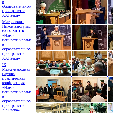
в
образовательном
пространстве
XXI века»
Митрополит
Никон выступил
на IX МНПК
«Идеалы и
ценности ислама
в
образовательном
пространстве
XXI века»
IX
Международная
научно-
практическая
конференция
«Идеалы и
ценности ислама
в
образовательном
пространстве
XXI века»