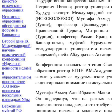
государственно-конфессиональным 
качество
исламского
Петрович Пятков; ректор университ
образования
Худхуд; эксперт Международной ис
Исламское
(ИСЕСКО/ISESCO) Мустафа Ахмед А
образование
(Тунис), профессор Джалялуддин
обсуждают на
Православной Церкви, Митрополит
форуме в
Башкирии
(Турция), профессор Рахми Яран; п
Второй день IX
Башкортостан, муфтий Нурмухам
Международной
международного университета ислам
научно-
академией, шейх Абдурраззак Ассаиди
практической
конференции
«Идеалы и
Конференция началась с чтения Свя
ценности ислама
обратился ректор БГПУ Р.М.Асадулли
в
самые уважаемые мусульманские уч
образовательном
пространстве
акцентировали внимание на актуальны
XXI века»
прошел на
Мустафа Ахмед Али Ибрахим Макки п
нескольких
Он подчеркнул, что на разных ко
площадках Уфы
подвергаются нападкам, и это требуе
Верховный
принципы ислама, а молодому пок
муфтий РФ