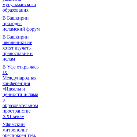
мусульманского
образования
В Башкирии
проходит
исламский форум
В Башкирии
школьники не
хотят изучать
православие и
ислам
В Уфе открылась
IX
Международная
конференция
«Идеалы и
ценности ислама
в
образовательном
пространстве
XXI века»
Уфимский
митрополит
обеспокоен тем,