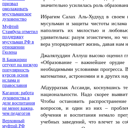
призвал
значительно усилилась роль образовани
омолаживать
мусульманское
Ибрагим Салах Аль-Худхуд в своем 
духовенство
мусульман и защиты чистоты ислама
Муфтий
наполнить их милостью и любовью
Стамбула отметил
удивительна: разум эгоистичен, но че
поддержку
мусульман РФ в
вера упорядочивает жизнь, давая нам 
отношении
Гюлена
Джалялуддин Аллуш высоко оценил гл
В Башкирии
«Образование – важнейшее орудие 
сетуют на низкую
необходимыми условиями прогресса. 
популярность
курсов основ
математике, астрономии и в других н
ислама и
православия
Абдурраззак Ассаиди, коснувшись те
Каганов: работа
национальности. Надо скорее выявит
духовенства в
Чтобы остановить распространени
деле воспитания
вопросов, и один из них – проблем
не менее важна,
чем педагогов
обучения и воспитания немало прег
Верховный
учебных заведений, что влечет за с
муфтий РФ