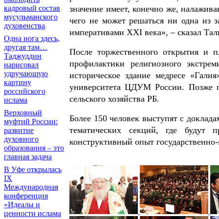
значение имеет, конечно же, налажива
кадровый состав
мусульманского
чего не может решаться ни одна из 
духовенства
императивами XXI века», – сказал Тал
Одна нога здесь,
другая там…
После торжественного открытия и п
Таджуддин
профилактики религиозного экстрем
нарисовал
удручающую
историческое здание медресе «Гали
картину
университета ЦДУМ России. Позже 
российского
сельского хозяйства РБ.
ислама
Верховный
Более 150 человек выступят с доклада
муфтий России:
тематических секций, где будут п
развитие
духовного
конструктивный опыт государственно
образования – это
главная задача
В Уфе открылась
IX
Международная
конференция
«Идеалы и
ценности ислама