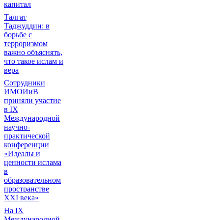
капитал
Талгат
Таджуддин: в
борьбе с
терроризмом
важно объяснять,
что такое ислам и
вера
Сотрудники
ИМОИиВ
приняли участие
в IX
Международной
научно-
практической
конференции
«Идеалы и
ценности ислама
в
образовательном
пространстве
XXI века»
На IX
Международной