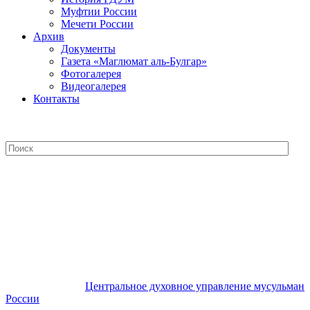
Муфтии России
Мечети России
Архив
Документы
Газета «Маглюмат аль-Булгар»
Фотогалерея
Видеогалерея
Контакты
Центральное духовное управление
мусульман России
Центральное духовное управление мусульман
России