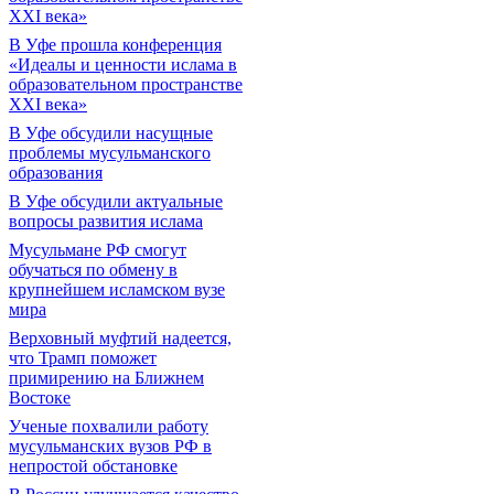
XXI века»
В Уфе прошла конференция
«Идеалы и ценности ислама в
образовательном пространстве
XXI века»
В Уфе обсудили насущные
проблемы мусульманского
образования
В Уфе обсудили актуальные
вопросы развития ислама
Мусульмане РФ смогут
обучаться по обмену в
крупнейшем исламском вузе
мира
Верховный муфтий надеется,
что Трамп поможет
примирению на Ближнем
Востоке
Ученые похвалили работу
мусульманских вузов РФ в
непростой обстановке