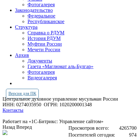
Фотогалерея
Законодательство
Федеральное
Республиканское
Структура
Справка о РДУМ
История РДУМ
Муфтии России
Мечети России
Архив
Документы
Газета «Маглюмат аль-Булгар»
Фотогалерея
Видеогалерея
Версия для ПК
Центральное духовное управление мусульман России
ИНН: 0274035950
ОГРН: 1020200001348
Контакты
Работает на «1С-Битрикс: Управление сайтом»
Назад
Вперед
Просмотров всего:
4265700
Посетителей сегодня:
974