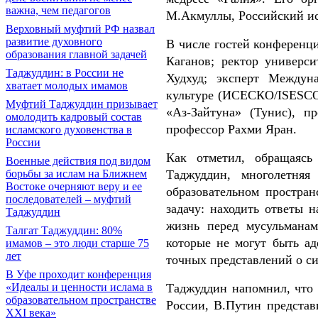
важна, чем педагогов
М.Акмуллы, Российский и
Верховный муфтий РФ назвал
развитие духовного
В числе гостей конференц
образования главной задачей
Каганов; ректор универси
Таджуддин: в России не
Худхуд; эксперт Междун
хватает молодых имамов
культуре (ИСЕСКО/ISESCO
Муфтий Таджуддин призывает
«Аз-Зайтуна» (Тунис), п
омолодить кадровый состав
профессор Рахми Яран.
исламского духовенства в
России
Как отметил, обращаясь
Военные действия под видом
Таджуддин, многолетняя
борьбы за ислам на Ближнем
Востоке очерняют веру и ее
образовательном простра
последователей – муфтий
задачу: находить ответы 
Таджуддин
жизнь перед мусульмана
Талгат Таджуддин: 80%
которые не могут быть а
имамов – это люди старше 75
лет
точных представлений о с
В Уфе проходит конференция
Таджуддин напомнил, что 
«Идеалы и ценности ислама в
образовательном пространстве
России, В.Путин представ
XXI века»