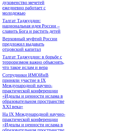
духовенство мечетей
ежедневно работает с
молодежью
Талгат Таджуддин:
национальная идея России –
славить Бога и растить детей
Верховный муфтий России
предложил выдавать
отцовский капитал
Талгат Таджуддин: в борьбе с
терроризмом важно объяснять,
что такое ислам и вера
Сотрудники ИМОИиВ
приняли участие в IX
Международной научно-
практической конференции
«Идеалы и ценности ислама в
образовательном пространстве
XXI века»
На IX Международной научно-
практической конференции
«Идеалы и ценности ислама в
образовательном пространстве