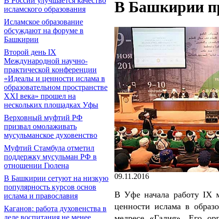
В России улучшается качество
В Башкирии п
исламского образования
Исламское образование
обсуждают на форуме в
Башкирии
Второй день IX
Международной научно-
практической конференции
«Идеалы и ценности ислама в
образовательном пространстве
XXI века» прошел на
нескольких площадках Уфы
Верховный муфтий РФ
призвал омолаживать
мусульманское духовенство
Муфтий Стамбула отметил
поддержку мусульман РФ в
отношении Гюлена
09.11.2016
В Башкирии сетуют на низкую
популярность курсов основ
В Уфе начала работу IX 
ислама и православия
ценности ислама в образо
Каганов: работа духовенства в
медресе «Галия». Его о
деле воспитания не менее