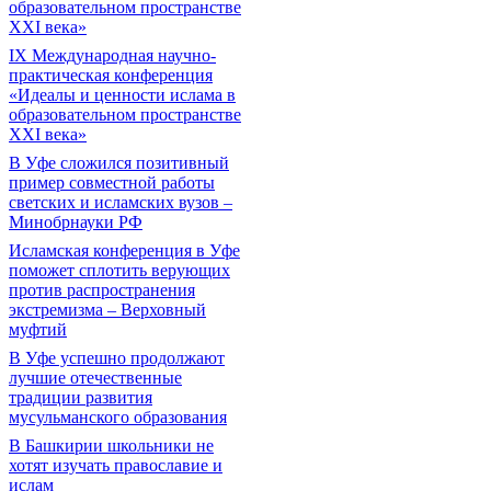
образовательном пространстве
XXI века»
IX Международная научно-
практическая конференция
«Идеалы и ценности ислама в
образовательном пространстве
XXI века»
В Уфе сложился позитивный
пример совместной работы
светских и исламских вузов –
Минобрнауки РФ
Исламская конференция в Уфе
поможет сплотить верующих
против распространения
экстремизма – Верховный
муфтий
В Уфе успешно продолжают
лучшие отечественные
традиции развития
мусульманского образования
В Башкирии школьники не
хотят изучать православие и
ислам