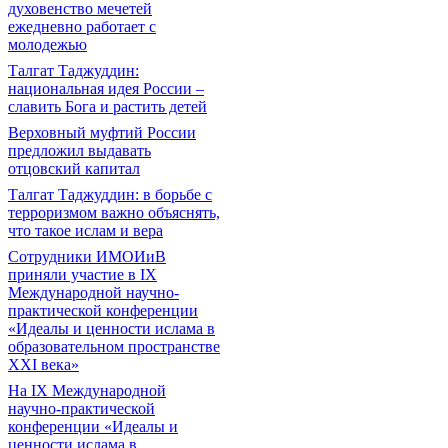
духовенство мечетей
ежедневно работает с
молодежью
Талгат Таджуддин:
национальная идея России –
славить Бога и растить детей
Верховный муфтий России
предложил выдавать
отцовский капитал
Талгат Таджуддин: в борьбе с
терроризмом важно объяснять,
что такое ислам и вера
Сотрудники ИМОИиВ
приняли участие в IX
Международной научно-
практической конференции
«Идеалы и ценности ислама в
образовательном пространстве
XXI века»
На IX Международной
научно-практической
конференции «Идеалы и
ценности ислама в