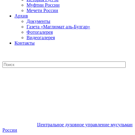
Муфтии России
Мечети России
Архив
Документы
Газета «Маглюмат аль-Булгар»
Фотогалерея
Видеогалерея
Контакты
Центральное духовное управление
мусульман России
Центральное духовное управление мусульман
России