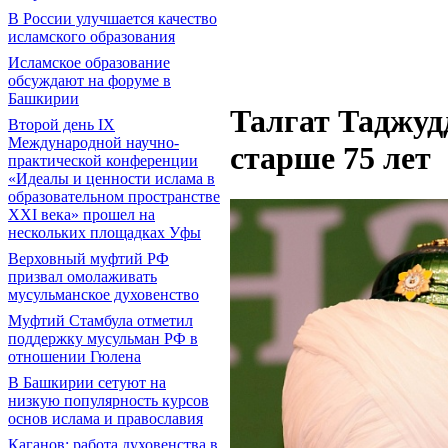
В России улучшается качество
исламского образования
Исламское образование
обсуждают на форуме в
Башкирии
Талгат Таджуд
Второй день IX
Международной научно-
старше 75 лет
практической конференции
«Идеалы и ценности ислама в
образовательном пространстве
XXI века» прошел на
нескольких площадках Уфы
Верховный муфтий РФ
призвал омолаживать
мусульманское духовенство
Муфтий Стамбула отметил
поддержку мусульман РФ в
отношении Гюлена
В Башкирии сетуют на
низкую популярность курсов
основ ислама и православия
Каганов: работа духовенства в