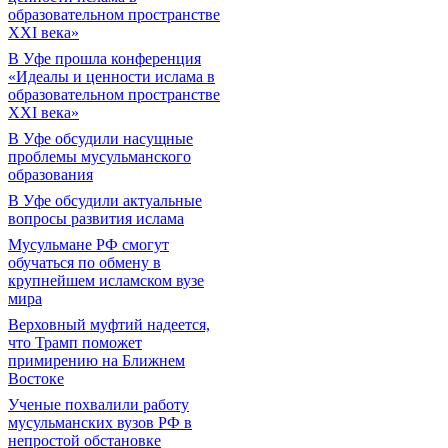
образовательном пространстве
XXI века»
В Уфе прошла конференция
«Идеалы и ценности ислама в
образовательном пространстве
XXI века»
В Уфе обсудили насущные
проблемы мусульманского
образования
В Уфе обсудили актуальные
вопросы развития ислама
Мусульмане РФ смогут
обучаться по обмену в
крупнейшем исламском вузе
мира
Верховный муфтий надеется,
что Трамп поможет
примирению на Ближнем
Востоке
Ученые похвалили работу
мусульманских вузов РФ в
непростой обстановке