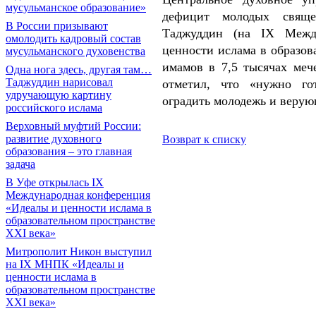
мусульманское образование»
дефицит молодых священ
В России призывают
Таджуддин (на IX Между
омолодить кадровый состав
ценности ислама в образов
мусульманского духовенства
имамов в 7,5 тысячах меч
Одна нога здесь, другая там…
Таджуддин нарисовал
отметил, что «нужно гот
удручающую картину
оградить молодежь и верую
российского ислама
Верховный муфтий России:
развитие духовного
Возврат к списку
образования – это главная
задача
В Уфе открылась IX
Международная конференция
«Идеалы и ценности ислама в
образовательном пространстве
XXI века»
Митрополит Никон выступил
на IX МНПК «Идеалы и
ценности ислама в
образовательном пространстве
XXI века»