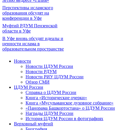
летию медресе «Галия»
Перспективы исламского
образования обсудят на
конференции в Уфе
Муфтий РДУМ Пензенской
области в Уфе
В Уфе вновь обсудят идеалы и
ценности ислама в
образовательном пространстве
Новости
Новости ЦДУМ России
Новости РДУМ
Новости РИУ ЦДУМ России
Обзор СМИ
ЦДУМ России
Справка о ЦДУМ России
Книга «Исторические очерки»
Книга «Мусульманское духовное собрание»
«Панорама Башкортостана» о ЦДУМ России
Награды ЦДУМ России
История ЦДУМ России в фотографиях
Верховный муфтий
Биография