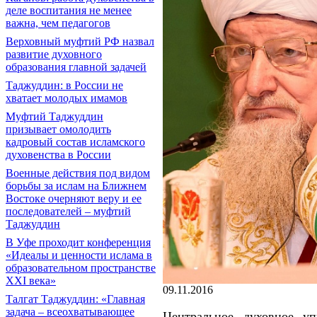
деле воспитания не менее
важна, чем педагогов
Верховный муфтий РФ назвал
развитие духовного
образования главной задачей
Таджуддин: в России не
хватает молодых имамов
Муфтий Таджуддин
призывает омолодить
кадровый состав исламского
духовенства в России
Военные действия под видом
борьбы за ислам на Ближнем
Востоке очерняют веру и ее
последователей – муфтий
Таджуддин
В Уфе проходит конференция
«Идеалы и ценности ислама в
образовательном пространстве
XXI века»
09.11.2016
Талгат Таджуддин: «Главная
задача – всеохватывающее
Центральное духовное у