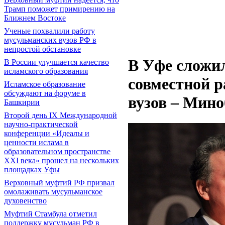
Трамп поможет примирению на
Ближнем Востоке
Ученые похвалили работу
мусульманских вузов РФ в
непростой обстановке
В Уфе сложи
В России улучшается качество
исламского образования
совместной р
Исламское образование
обсуждают на форуме в
вузов – Мин
Башкирии
Второй день IX Международной
научно-практической
конференции «Идеалы и
ценности ислама в
образовательном пространстве
XXI века» прошел на нескольких
площадках Уфы
Верховный муфтий РФ призвал
омолаживать мусульманское
духовенство
Муфтий Стамбула отметил
поддержку мусульман РФ в