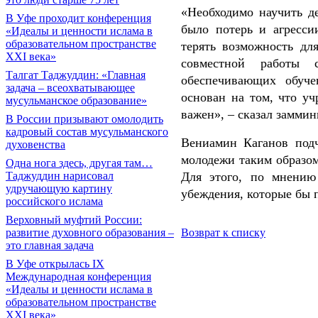
«Необходимо научить д
В Уфе проходит конференция
было потерь и агресси
«Идеалы и ценности ислама в
образовательном пространстве
терять возможность д
XXI века»
совместной работы 
Талгат Таджуддин: «Главная
обеспечивающих обуче
задача – всеохватывающее
основан на том, что уч
мусульманское образование»
важен», – сказал заммин
В России призывают омолодить
кадровый состав мусульманского
Вениамин Каганов подч
духовенства
молодежи таким образом
Одна нога здесь, другая там…
Таджуддин нарисовал
Для этого, по мнению
удручающую картину
убеждения, которые бы 
российского ислама
Верховный муфтий России:
развитие духовного образования –
Возврат к списку
это главная задача
В Уфе открылась IX
Международная конференция
«Идеалы и ценности ислама в
образовательном пространстве
XXI века»