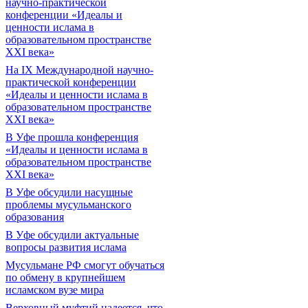
научно-практической
конференции «Идеалы и
ценности ислама в
образовательном пространстве
XXI века»
На IX Международной научно-
практической конференции
«Идеалы и ценности ислама в
образовательном пространстве
XXI века»
В Уфе прошла конференция
«Идеалы и ценности ислама в
образовательном пространстве
XXI века»
В Уфе обсудили насущные
проблемы мусульманского
образования
В Уфе обсудили актуальные
вопросы развития ислама
Мусульмане РФ смогут обучаться
по обмену в крупнейшем
исламском вузе мира
Верховный муфтий надеется, что