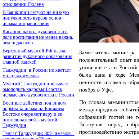
отношении Гюлена
В Башкирии сетуют на низкую
популярность курсов основ
ислама и православия
Каганов: работа духовенства в
деле воспитания не менее важна,
чем педагогов
Верховный муфтий РФ назвал
Заместитель министра
развитие духовного образования
положительный опыт вза
главной задачей
университета и Российс
Таджуддин: в России не хватает
была дана в ходе Меж
молодых имамов
ценности ислама в обра
Муфтий Таджуддин призывает
омолодить кадровый состав
ноября в Уфе.
исламского духовенства в России
По словам замминистра
Военные действия под видом
борьбы за ислам на Ближнем
международных событи
Востоке очерняют веру и ее
собравший гостей не т
последователей – муфтий
Выступая перед собр
Таджуддин
противодействию экстре
Талгат Таджуддин: 80% имамов –
это люди старше 75 лет