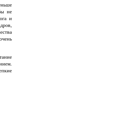
еньше
бы не
ога и
дров,
ества
очень
тание
нием.
епкие