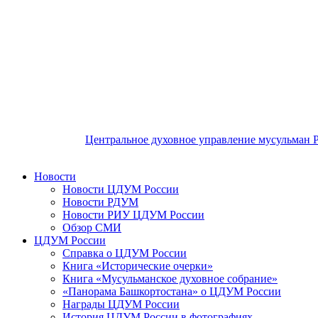
Центральное духовное управление мусульман 
Новости
Новости ЦДУМ России
Новости РДУМ
Новости РИУ ЦДУМ России
Обзор СМИ
ЦДУМ России
Справка о ЦДУМ России
Книга «Исторические очерки»
Книга «Мусульманское духовное собрание»
«Панорама Башкортостана» о ЦДУМ России
Награды ЦДУМ России
История ЦДУМ России в фотографиях