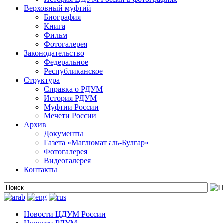
Верховный муфтий
Биография
Книга
Фильм
Фотогалерея
Законодательство
Федеральное
Республиканское
Структура
Справка о РДУМ
История РДУМ
Муфтии России
Мечети России
Архив
Документы
Газета «Маглюмат аль-Булгар»
Фотогалерея
Видеогалерея
Контакты
Новости ЦДУМ России
Новости РДУМ