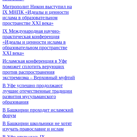
Митрополит Никон выступил на
IX МНПК «Идеалы и ценности
ислама в образовательном
пространстве XXI века»
IX Международная научно-
практическая конференция
«Идеалы и ценности ислама в
образовательном пространстве
XXI века»
Исламская конференция в Уфе
поможет сплотить верующих
против распространения
экстремизма – Верховный муфтий
В Уфе успешно продолжают
лучшие отечественные традиции
развития мусульманского
образования
В Башкирии проходит исламский
форум
В Башкирии школьники не хотят
изучать православие и ислам
В Уфе открылась IX