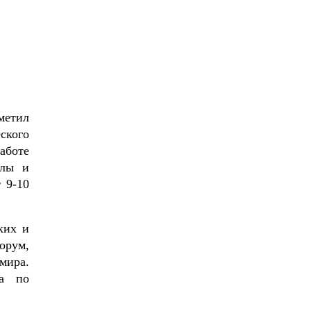
метил
ского
аботе
алы и
 9-10
ких и
орум,
мира.
та по