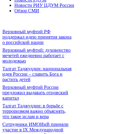
Новости РИУ ЦДУМ России
Обзор СМИ
Верховный муфтий РФ
поддержал идею принятия закона
о российской нации
Верховный муфтий: духовенство
мечетей ежедневно работает с
молодежью
Талгат Таджуддин: национальная
идея России – славить Бога и
растить детей
Верховный муфтий России
предложил выдавать отцовский
капитал
Талгат Таджуддин: в борьбе с
терроризмом важно объяснять,
что такое ислам и вера
Сотрудники ИМОИиВ приняли
участие в IX Международной