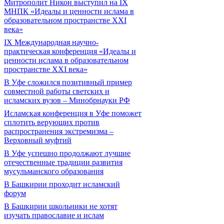
Митрополит Никон выступил на IX
МНПК «Идеалы и ценности ислама в
образовательном пространстве XXI
века»
IX Международная научно-
практическая конференция «Идеалы и
ценности ислама в образовательном
пространстве XXI века»
В Уфе сложился позитивный пример
совместной работы светских и
исламских вузов – Минобрнауки РФ
Исламская конференция в Уфе поможет
сплотить верующих против
распространения экстремизма –
Верховный муфтий
В Уфе успешно продолжают лучшие
отечественные традиции развития
мусульманского образования
В Башкирии проходит исламский
форум
В Башкирии школьники не хотят
изучать православие и ислам