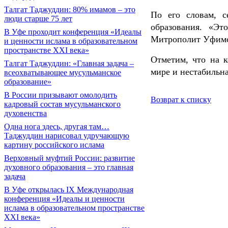
Талгат Таджуддин: 80% имамов – это
По его словам, с
люди старше 75 лет
образования. «Эт
В Уфе проходит конференция «Идеалы
Митрополит Уфимс
и ценности ислама в образовательном
пространстве XXI века»
Отметим, что на к
Талгат Таджуддин: «Главная задача –
мире и нестабильн
всеохватывающее мусульманское
образование»
В России призывают омолодить
Возврат к списку
кадровый состав мусульманского
духовенства
Одна нога здесь, другая там…
Таджуддин нарисовал удручающую
картину российского ислама
Верховный муфтий России: развитие
духовного образования – это главная
задача
В Уфе открылась IX Международная
конференция «Идеалы и ценности
ислама в образовательном пространстве
XXI века»