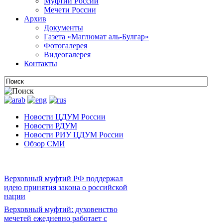
Муфтии России
Мечети России
Архив
Документы
Газета «Маглюмат аль-Булгар»
Фотогалерея
Видеогалерея
Контакты
Новости ЦДУМ России
Новости РДУМ
Новости РИУ ЦДУМ России
Обзор СМИ
Верховный муфтий РФ поддержал
идею принятия закона о российской
нации
Верховный муфтий: духовенство
мечетей ежедневно работает с