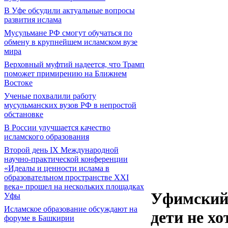
В Уфе обсудили актуальные вопросы
развития ислама
Мусульмане РФ смогут обучаться по
обмену в крупнейшем исламском вузе
мира
Верховный муфтий надеется, что Трамп
поможет примирению на Ближнем
Востоке
Ученые похвалили работу
мусульманских вузов РФ в непростой
обстановке
В России улучшается качество
исламского образования
Второй день IX Международной
научно-практической конференции
«Идеалы и ценности ислама в
образовательном пространстве XXI
века» прошел на нескольких площадках
Уфимский 
Уфы
Исламское образование обсуждают на
дети не х
форуме в Башкирии