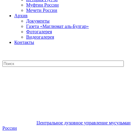
Муфтии России
Мечети России
Архив
Документы
Газета «Маглюмат аль-Булгар»
Фотогалерея
Видеогалерея
Контакты
Центральное духовное управление
мусульман России
Центральное духовное управление мусульман
России