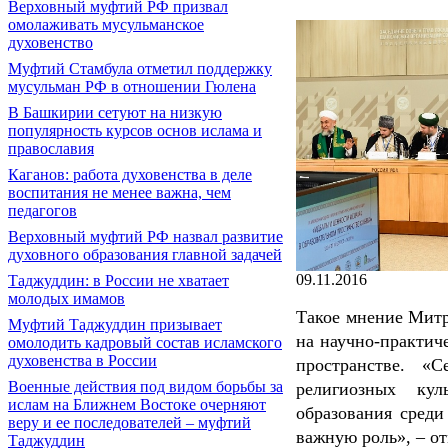
Верховный муфтий РФ призвал
омолаживать мусульманское
духовенство
Муфтий Стамбула отметил поддержку
мусульман РФ в отношении Гюлена
В Башкирии сетуют на низкую
популярность курсов основ ислама и
православия
Каганов: работа духовенства в деле
воспитания не менее важна, чем
педагогов
Верховный муфтий РФ назвал развитие
духовного образования главной задачей
09.11.2016
Таджуддин: в России не хватает
молодых имамов
Такое мнение Митр
Муфтий Таджуддин призывает
на научно-практич
омолодить кадровый состав исламского
духовенства в России
пространстве. «
Военные действия под видом борьбы за
религиозных кул
ислам на Ближнем Востоке очерняют
образования среди
веру и ее последователей – муфтий
важную роль», – от
Таджуддин