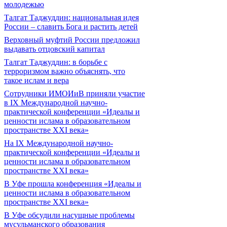
молодежью
Талгат Таджуддин: национальная идея
России – славить Бога и растить детей
Верховный муфтий России предложил
выдавать отцовский капитал
Талгат Таджуддин: в борьбе с
терроризмом важно объяснять, что
такое ислам и вера
Сотрудники ИМОИиВ приняли участие
в IX Международной научно-
практической конференции «Идеалы и
ценности ислама в образовательном
пространстве XXI века»
На IX Международной научно-
практической конференции «Идеалы и
ценности ислама в образовательном
пространстве XXI века»
В Уфе прошла конференция «Идеалы и
ценности ислама в образовательном
пространстве XXI века»
В Уфе обсудили насущные проблемы
мусульманского образования