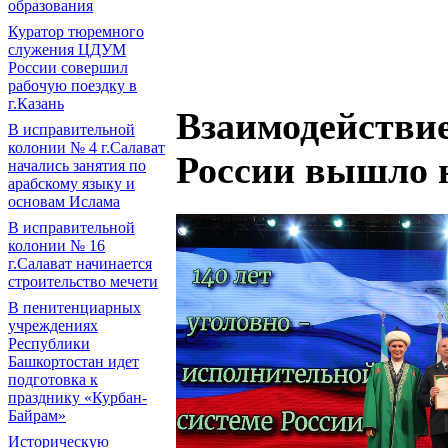
образования
Куратор тюремного
служения ЦДУМ
России совершил
рабочую поездку в
г.Казань
Взаимодейств
В исправительной
колонии № 4 г.Салават
России вышло 
начались занятия по
арабскому языку и
основам Ислама
В исправительной
колонии № 16
г.Салават начинается
строительство мечети
В пенитенциарных
учреждениях
Республики
Башкортостан идет
подготовка к
празднику «Курбан-
Байрам»
Историческую