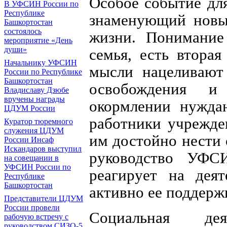
Особое событие дл
В УФСИН России по
Республике
знаменующий новы
Башкортостан
состоялось
жизни. Понимание 
мероприятие «День
души»
семья, есть вторая
Начальнику УФСИН
мысли нацеливают 
России по Республике
Башкортостан
освобождения и
Владиславу Дзюбе
вручены награды
окормлении нужда
ЦДУМ России
работники учрежде
Куратор тюремного
служения ЦДУМ
им достойно нести 
России Инсаф
Искандаров выступил
руководство УФС
на совещании в
УФСИН России по
реагирует на дея
Республике
Башкортостан
активно ее поддерж
Представители ЦДУМ
России провели
Социальная дея
рабочую встречу с
руководством СИЗО-5