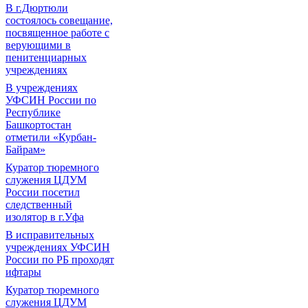
В г.Дюртюли
состоялось совещание,
посвященное работе с
верующими в
пенитенциарных
учреждениях
В учреждениях
УФСИН России по
Республике
Башкортостан
отметили «Курбан-
Байрам»
Куратор тюремного
служения ЦДУМ
России посетил
следственный
изолятор в г.Уфа
В исправительных
учреждениях УФСИН
России по РБ проходят
ифтары
Куратор тюремного
служения ЦДУМ