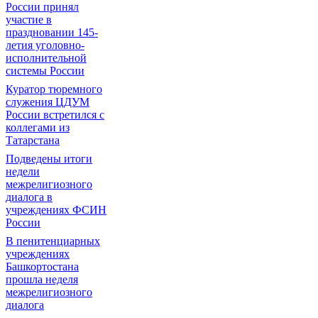
России принял
участие в
праздновании 145-
летия уголовно-
исполнительной
системы России
Куратор тюремного
служения ЦДУМ
России встретился с
коллегами из
Татарстана
Подведены итоги
недели
межрелигиозного
диалога в
учреждениях ФСИН
России
В пенитенциарных
учреждениях
Башкортостана
прошла неделя
межрелигиозного
диалога