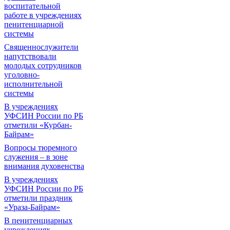
воспитательной
работе в учреждениях
пенитенциарной
системы
Священнослужители
напутствовали
молодых сотрудников
уголовно-
исполнительной
системы
В учреждениях
УФСИН России по РБ
отметили «Курбан-
Байрам»
Вопросы тюремного
служения – в зоне
внимания духовенства
В учреждениях
УФСИН России по РБ
отметили праздник
«Ураза-Байрам»
В пенитенциарных
учреждениях