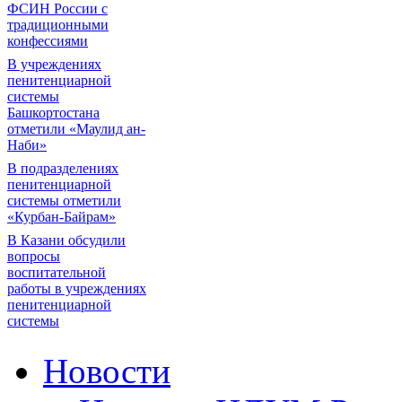
ФСИН России с
традиционными
конфессиями
В учреждениях
пенитенциарной
системы
Башкортостана
отметили «Маулид ан-
Наби»
В подразделениях
пенитенциарной
системы отметили
«Курбан-Байрам»
В Казани обсудили
вопросы
воспитательной
работы в учреждениях
пенитенциарной
системы
Новости