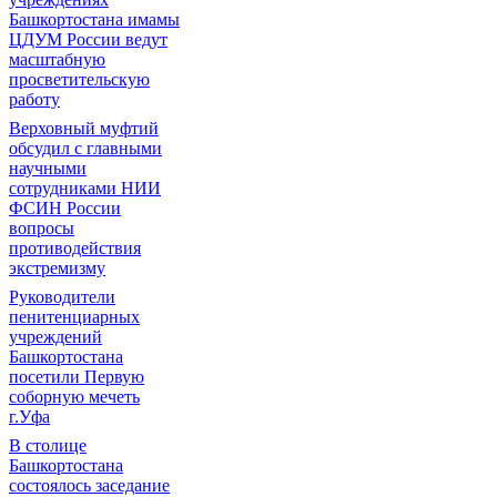
Башкортостана имамы
ЦДУМ России ведут
масштабную
просветительскую
работу
Верховный муфтий
обсудил с главными
научными
сотрудниками НИИ
ФСИН России
вопросы
противодействия
экстремизму
Руководители
пенитенциарных
учреждений
Башкортостана
посетили Первую
соборную мечеть
г.Уфа
В столице
Башкортостана
состоялось заседание