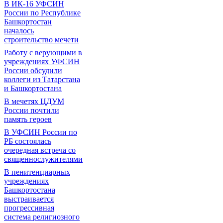
В ИК-16 УФСИН
России по Республике
Башкортостан
началось
строительство мечети
Работу с верующими в
учреждениях УФСИН
России обсудили
коллеги из Татарстана
и Башкортостана
В мечетях ЦДУМ
России почтили
память героев
В УФСИН России по
РБ состоялась
очередная встреча со
священнослужителями
В пенитенциарных
учреждениях
Башкортостана
выстраивается
прогрессивная
система религиозного