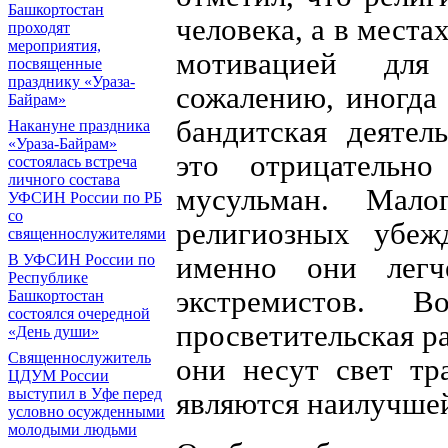
Башкортостан
человека, а в мест
проходят
мероприятия,
мотивацией для
посвященные
празднику «Ураза-
сожалению, иногда
Байрам»
бандитская деятел
Накануне праздника
«Ураза-Байрам»
это отрицательно
состоялась встреча
личного состава
мусульман. Мало
УФСИН России по РБ
со
религиозных убеж
священнослужителями
именно они легч
В УФСИН России по
Республике
экстремистов. 
Башкортостан
состоялся очередной
просветительская р
«День души»
Священнослужитель
они несут свет тр
ЦДУМ России
выступил в Уфе перед
являются наилучше
условно осужденными
молодыми людьми