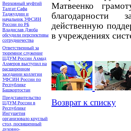
Матвеенко грам
Верховный муфтий
Талгат Сафа
благодарности 
Таджуддин и
начальник УФСИН
действенную подде
России по РБ
Владислав Дзюба
в учреждениях сист
обсудили перспективы
сотрудничества
Ответственный за
тюремное служение
ЦДУМ России Ахмад
Ахмеров выступил на
расширенном
заседании коллегии
УФСИН России по
Республике
Башкортостан
Представительство
Возврат к списку
ЦДУМ России в
Республике
Ингушетия
организовало круглый
стол, посвященный
духовно-