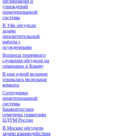
организаций и
учреждений
пенитенциарной
системы
В Уфе обсудили
задачи
просветительской
работы с
осужденными
Вопросы тюремного
служения обсудили на
семинарах в Крыму
В еще одной колонии
открылась молельная
комната
Сотрудники
пенитенциарной
системы
Башкортостана
отмечены грамотами
ЦДУМ России
В Москве обсудили
задачи взаимодействия