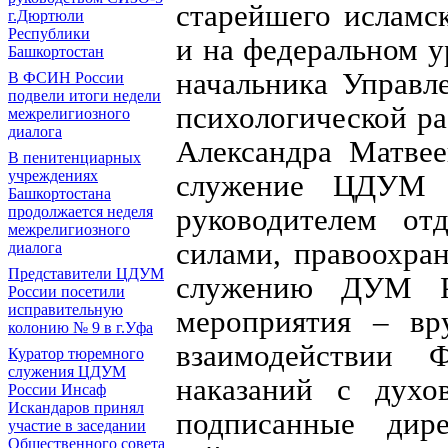
старейшего исламс
г.Дюртюли
Республики
и на федеральном у
Башкортостан
начальника Управл
В ФСИН России
подвели итоги недели
психологической р
межрелигиозного
диалога
Александра Матвее
В пенитенциарных
учреждениях
служение ЦДУМ 
Башкортостана
руководителем от
продолжается неделя
межрелигиозного
силами, правоохра
диалога
Представители ЦДУМ
служению ДУМ Р
России посетили
исправительную
мероприятия – вр
колонию № 9 в г.Уфа
взаимодействии 
Куратор тюремного
служения ЦДУМ
наказаний с духо
России Инсаф
Искандаров принял
подписанные дир
участие в заседании
Общественного совета