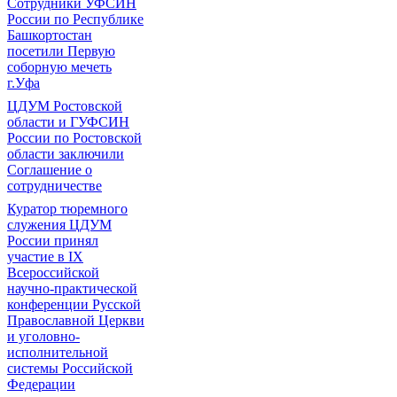
Сотрудники УФСИН
России по Республике
Башкортостан
посетили Первую
соборную мечеть
г.Уфа
ЦДУМ Ростовской
области и ГУФСИН
России по Ростовской
области заключили
Соглашение о
сотрудничестве
Куратор тюремного
служения ЦДУМ
России принял
участие в IX
Всероссийской
научно-практической
конференции Русской
Православной Церкви
и уголовно-
исполнительной
системы Российской
Федерации