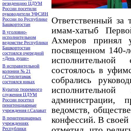
резиденцию ЦДУМ
России посетили
руководители УФСИН
Ответственный за
России по Республике
Башкортостан
имам-хатыб Перво
В уголовно-
исполнительном
Ахмеров принял у
ведомстве Республики
посвященном 140-л
Башкортостан
состоялся очередной
исполнительной
«День души»
В исправительной
состоялось в уфимс
колонии № 21
г.Стерлитамак
собрались руковод
состоялся никах
исполнительной 
Куратор тюремного
служения ЦДУМ
администрации, п
России посетил
пенитенциарные
ведомств, обществ
учреждения г.Салават
конфессий. В своей
В пенитенциарных
учреждениях
отметил, что рели
Республики