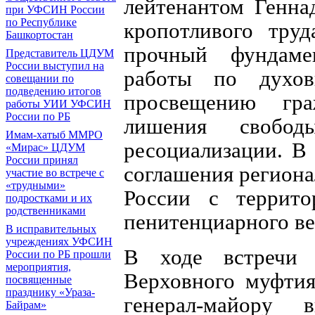
лейтенантом Генна
при УФСИН России
по Республике
кропотливого труд
Башкортостан
прочный фундаме
Представитель ЦДУМ
России выступил на
работы по духов
совещании по
подведению итогов
просвещению гр
работы УИИ УФСИН
России по РБ
лишения свобо
Имам-хатыб ММРО
ресоциализации. В
«Мирас» ЦДУМ
России принял
соглашения регион
участие во встрече с
«трудными»
России с террито
подростками и их
родственниками
пенитенциарного ве
В исправительных
учреждениях УФСИН
В ходе встречи
России по РБ прошли
мероприятия,
Верховного муфтия
посвященные
празднику «Ураза-
генерал-майору 
Байрам»