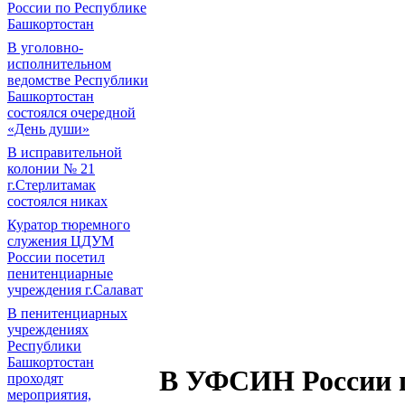
России по Республике
Башкортостан
В уголовно-
исполнительном
ведомстве Республики
Башкортостан
состоялся очередной
«День души»
В исправительной
колонии № 21
г.Стерлитамак
состоялся никах
Куратор тюремного
служения ЦДУМ
России посетил
пенитенциарные
учреждения г.Салават
В пенитенциарных
учреждениях
Республики
Башкортостан
В УФСИН России п
проходят
мероприятия,