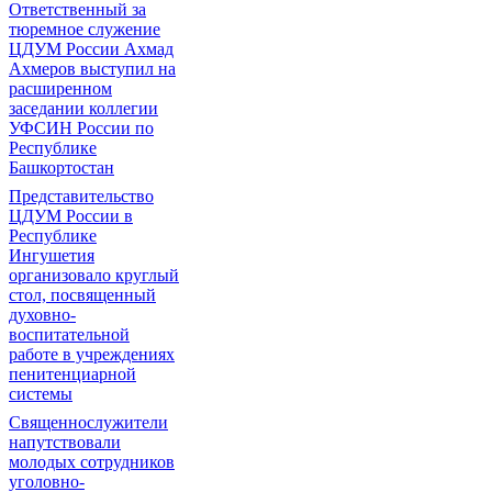
Ответственный за
тюремное служение
ЦДУМ России Ахмад
Ахмеров выступил на
расширенном
заседании коллегии
УФСИН России по
Республике
Башкортостан
Представительство
ЦДУМ России в
Республике
Ингушетия
организовало круглый
стол, посвященный
духовно-
воспитательной
работе в учреждениях
пенитенциарной
системы
Священнослужители
напутствовали
молодых сотрудников
уголовно-