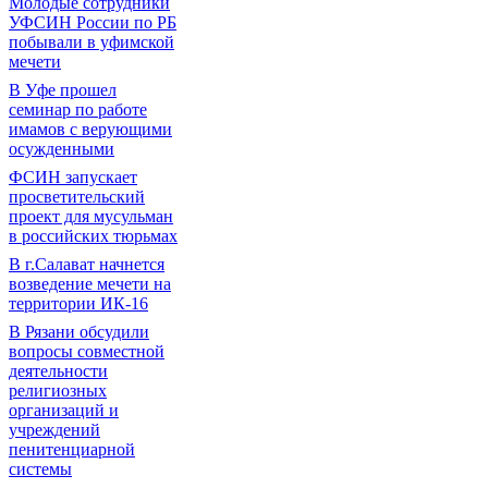
Молодые сотрудники
УФСИН России по РБ
побывали в уфимской
мечети
В Уфе прошел
семинар по работе
имамов с верующими
осужденными
ФСИН запускает
просветительский
проект для мусульман
в российских тюрьмах
В г.Салават начнется
возведение мечети на
территории ИК-16
В Рязани обсудили
вопросы совместной
деятельности
религиозных
организаций и
учреждений
пенитенциарной
системы