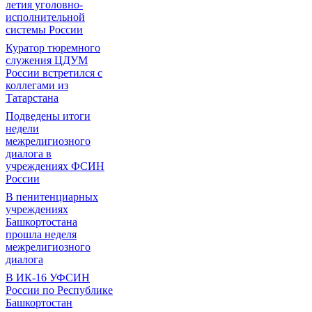
летия уголовно-
исполнительной
системы России
Куратор тюремного
служения ЦДУМ
России встретился с
коллегами из
Татарстана
Подведены итоги
недели
межрелигиозного
диалога в
учреждениях ФСИН
России
В пенитенциарных
учреждениях
Башкортостана
прошла неделя
межрелигиозного
диалога
В ИК-16 УФСИН
России по Республике
Башкортостан