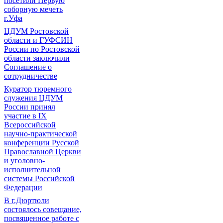
посетили Первую
соборную мечеть
г.Уфа
ЦДУМ Ростовской
области и ГУФСИН
России по Ростовской
области заключили
Соглашение о
сотрудничестве
Куратор тюремного
служения ЦДУМ
России принял
участие в IX
Всероссийской
научно-практической
конференции Русской
Православной Церкви
и уголовно-
исполнительной
системы Российской
Федерации
В г.Дюртюли
состоялось совещание,
посвященное работе с