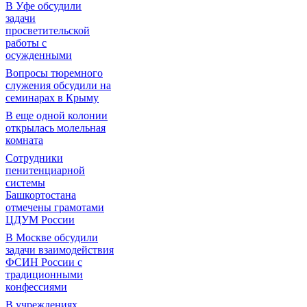
В Уфе обсудили
задачи
просветительской
работы с
осужденными
Вопросы тюремного
служения обсудили на
семинарах в Крыму
В еще одной колонии
открылась молельная
комната
Сотрудники
пенитенциарной
системы
Башкортостана
отмечены грамотами
ЦДУМ России
В Москве обсудили
задачи взаимодействия
ФСИН России с
традиционными
конфессиями
В учреждениях