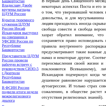
В первый день Священного месяца
Башкортостан
Владиславу Дзюбе
некоторых аспектах Поста и его 
вручены награды
о том, что уверовавший человек 
ЦДУМ России
довольства, и для мусульманина
Куратор тюремного
людям приходилось иногда скрыват
служения ЦДУМ
России Инсаф
свобода совести и свобода верои
Искандаров выступил
хазрат обратил внимание, чт
на совещании в
сохраняется право исповедовать
УФСИН России по
Республике
правила внутреннего распорядк
Башкортостан
предусматривают такие важные дл
Представители ЦДУМ
намаз и некоторые другие. Соотв
России провели
переосмысления своей жизни и 
рабочую встречу с
поклоняются Всевышнему), ли
руководством СИЗО-5
г.Дюртюли
Искандаров подчеркнул: когда ч
Республики
душевное равновесие нарушается,
Башкортостан
аутоагрессии. И только страх со
В ФСИН России
сожалению, в обществе растет 
подвели итоги недели
межрелигиозного
отсутствия религиозных знаний).
диалога