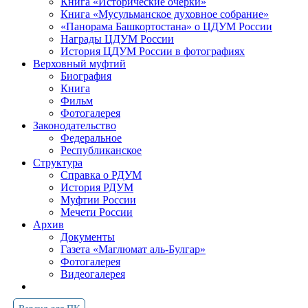
Книга «Исторические очерки»
Книга «Мусульманское духовное собрание»
«Панорама Башкортостана» о ЦДУМ России
Награды ЦДУМ России
История ЦДУМ России в фотографиях
Верховный муфтий
Биография
Книга
Фильм
Фотогалерея
Законодательство
Федеральное
Республиканское
Структура
Справка о РДУМ
История РДУМ
Муфтии России
Мечети России
Архив
Документы
Газета «Маглюмат аль-Булгар»
Фотогалерея
Видеогалерея