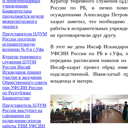
Куратор тюремного служения ЦД
В пенитенциарных
учреждениях
России по РБ, и лично помо
Башкортостана
осужденными Александра Петрова
продолжается неделя
хазрат заметил, что необходимо
межрелигиозного
диалога
работы в исправительных учрежде
Представители ЦДУМ
не противоречили друг другу.
России посетили
исправительную
В этот же день Инсаф Искандаро
колонию № 9 в г.Уфа
УФСИН России по РБ в г.Уфа, п
Куратор тюремного
переданы расписания намазов на
служения ЦДУМ
Инсаф-хазрат провел обряд имя
России Инсаф
Искандаров принял
подследственной. Имам-хатыб п
участие в заседании
младенца и матери.
Общественного совета
при УФСИН России
по Республике
Башкортостан
Представитель ЦДУМ
России выступил на
совещании по
подведению итогов
работы УИИ УФСИН