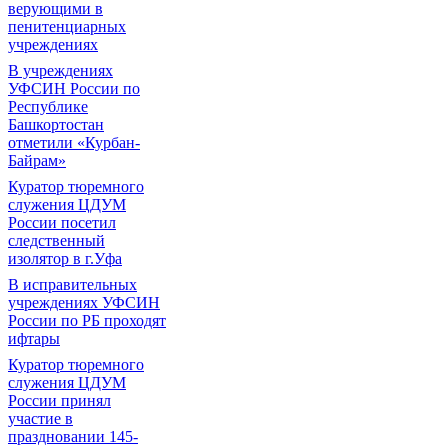
верующими в
пенитенциарных
учреждениях
В учреждениях
УФСИН России по
Республике
Башкортостан
отметили «Курбан-
Байрам»
Куратор тюремного
служения ЦДУМ
России посетил
следственный
изолятор в г.Уфа
В исправительных
учреждениях УФСИН
России по РБ проходят
ифтары
Куратор тюремного
служения ЦДУМ
России принял
участие в
праздновании 145-