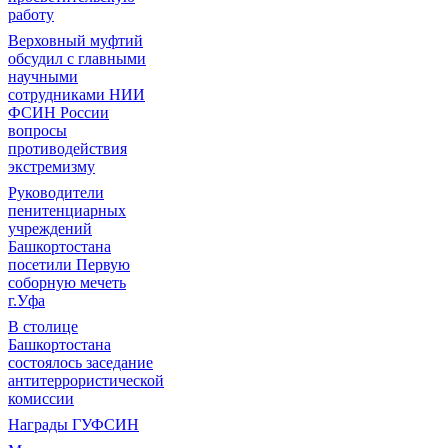
работу
Верховный муфтий
обсудил с главными
научными
сотрудниками НИИ
ФСИН России
вопросы
противодействия
экстремизму
Руководители
пенитенциарных
учреждений
Башкортостана
посетили Первую
соборную мечеть
г.Уфа
В столице
Башкортостана
состоялось заседание
антитеррористической
комиссии
Награды ГУФСИН