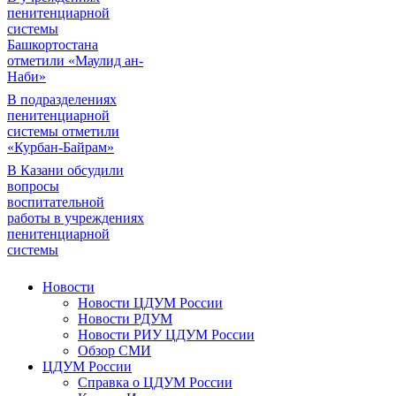
пенитенциарной
системы
Башкортостана
отметили «Маулид ан-
Наби»
В подразделениях
пенитенциарной
системы отметили
«Курбан-Байрам»
В Казани обсудили
вопросы
воспитательной
работы в учреждениях
пенитенциарной
системы
Новости
Новости ЦДУМ России
Новости РДУМ
Новости РИУ ЦДУМ России
Обзор СМИ
ЦДУМ России
Справка о ЦДУМ России