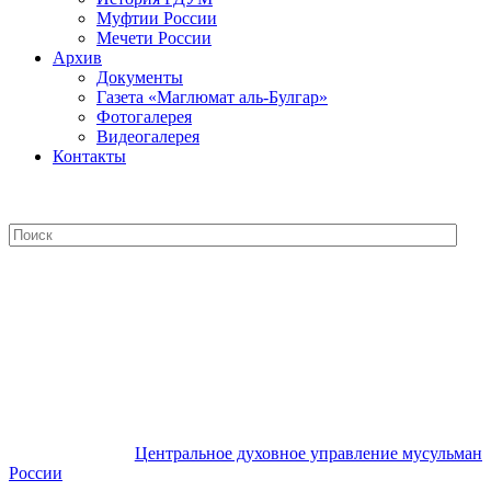
Муфтии России
Мечети России
Архив
Документы
Газета «Маглюмат аль-Булгар»
Фотогалерея
Видеогалерея
Контакты
Центральное духовное управление
мусульман России
Центральное духовное управление мусульман
России