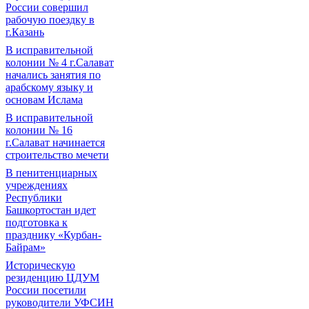
России совершил
рабочую поездку в
г.Казань
В исправительной
колонии № 4 г.Салават
начались занятия по
арабскому языку и
основам Ислама
В исправительной
колонии № 16
г.Салават начинается
строительство мечети
В пенитенциарных
учреждениях
Республики
Башкортостан идет
подготовка к
празднику «Курбан-
Байрам»
Историческую
резиденцию ЦДУМ
России посетили
руководители УФСИН