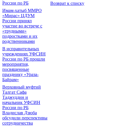
России по РБ
Возврат к списку
Имам-хатыб ММРО
«Мирас» ЦДУМ
России принял
участие во встрече с
«трудными»
подростками и их
родственниками
В исправительных
учреждениях УФСИН
России по РБ прошли
мероприятия,
посвященные
празднику «Ураза-
Байрам»
Верховный муфтий
Талгат Сафа
Таджуддин и
начальник УФСИН
России по РБ
Владислав Дзюба
обсудили перспективы
сотрудничества