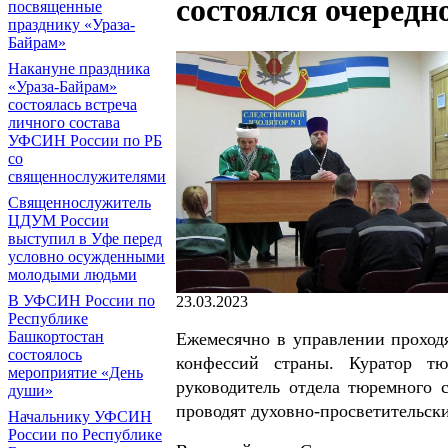
состоялся очередн
посвященные
празднику «Ураза-
Байрам»
Накануне праздника
«Ураза-Байрам»
состоялась встреча
личного состава
УФСИН России по РБ
со
священнослужителями
Священнослужитель
ЦДУМ России
выступил в Уфе перед
условно осужденными
молодыми людьми
В УФСИН России по
23.03.2023
Республике
Башкортостан
Ежемесячно в управлении проходя
состоялось
конфессий страны. Куратор 
мероприятие «День
руководитель отдела тюремного
души»
проводят духовно-просветительски
Начальнику УФСИН
России по Республике