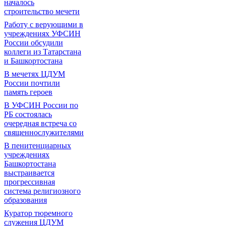
началось
строительство мечети
Работу с верующими в
учреждениях УФСИН
России обсудили
коллеги из Татарстана
и Башкортостана
В мечетях ЦДУМ
России почтили
память героев
В УФСИН России по
РБ состоялась
очередная встреча со
священнослужителями
В пенитенциарных
учреждениях
Башкортостана
выстраивается
прогрессивная
система религиозного
образования
Куратор тюремного
служения ЦДУМ