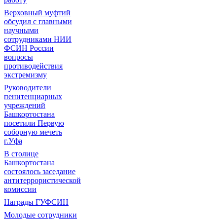
Верховный муфтий
обсудил с главными
научными
сотрудниками НИИ
ФСИН России
вопросы
противодействия
экстремизму
Руководители
пенитенциарных
учреждений
Башкортостана
посетили Первую
соборную мечеть
г.Уфа
В столице
Башкортостана
состоялось заседание
антитеррористической
комиссии
Награды ГУФСИН
Молодые сотрудники