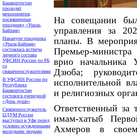
Башкортостан
проходят
мероприятия,
На совещании был
посвященные
празднику «Ураза-
управления за 20
Байрам»
планы. В мероприя
Накануне праздника
«Ураза-Байрам»
Премьер-министра
состоялась встреча
личного состава
врио начальника
УФСИН России по РБ
со
Дзюба; руководит
священнослужителями
В УФСИН России по
исполнительной вл
Республике
и религиозных орга
Башкортостан
состоялся очередной
«День души»
Ответственный за
Священнослужитель
ЦДУМ России
имам-хатыб Перво
выступил в Уфе перед
условно осужденными
Ахмеров в своем
молодыми людьми