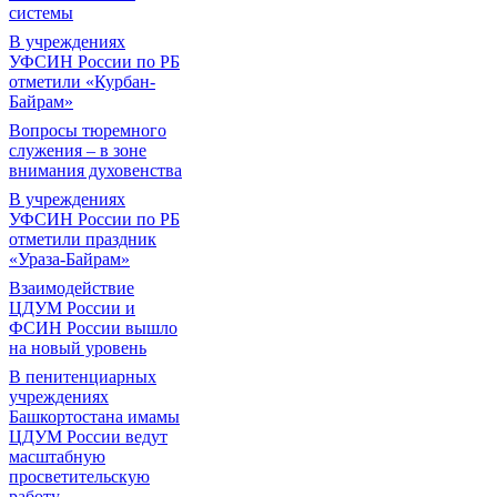
системы
В учреждениях
УФСИН России по РБ
отметили «Курбан-
Байрам»
Вопросы тюремного
служения – в зоне
внимания духовенства
В учреждениях
УФСИН России по РБ
отметили праздник
«Ураза-Байрам»
Взаимодействие
ЦДУМ России и
ФСИН России вышло
на новый уровень
В пенитенциарных
учреждениях
Башкортостана имамы
ЦДУМ России ведут
масштабную
просветительскую
работу