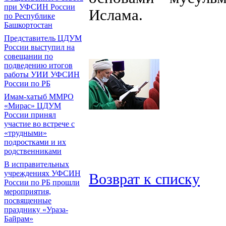
при УФСИН России
Ислама.
по Республике
Башкортостан
Представитель ЦДУМ
России выступил на
совещании по
подведению итогов
работы УИИ УФСИН
России по РБ
Имам-хатыб ММРО
«Мирас» ЦДУМ
России принял
участие во встрече с
«трудными»
подростками и их
родственниками
В исправительных
учреждениях УФСИН
Возврат к списку
России по РБ прошли
мероприятия,
посвященные
празднику «Ураза-
Байрам»