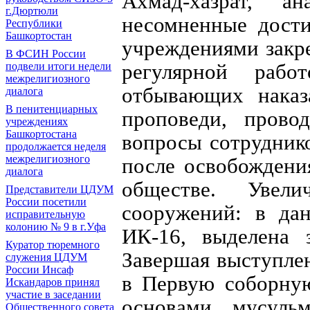
Ахмад-хазрат, а
г.Дюртюли
несомненные дости
Республики
Башкортостан
учреждениями закр
В ФСИН России
регулярной раб
подвели итоги недели
межрелигиозного
отбывающих наказ
диалога
В пенитенциарных
проповеди, прово
учреждениях
Башкортостана
вопросы сотрудник
продолжается неделя
межрелигиозного
после освобождени
диалога
обществе. Увели
Представители ЦДУМ
России посетили
сооружений: в да
исправительную
колонию № 9 в г.Уфа
ИК-16, выделена 
Куратор тюремного
Завершая выступле
служения ЦДУМ
России Инсаф
в Первую соборную
Искандаров принял
участие в заседании
основами мусульм
Общественного совета