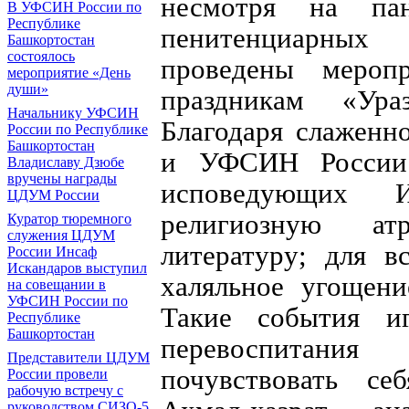
несмотря на па
В УФСИН России по
Республике
пенитенциарных
Башкортостан
состоялось
проведены мероп
мероприятие «День
души»
праздникам «Ура
Начальнику УФСИН
Благодаря слажен
России по Республике
Башкортостан
и УФСИН России
Владиславу Дзюбе
вручены награды
исповедующих 
ЦДУМ России
религиозную ат
Куратор тюремного
служения ЦДУМ
литературу; для 
России Инсаф
Искандаров выступил
халяльное угощен
на совещании в
УФСИН России по
Такие события и
Республике
Башкортостан
перевоспитани
Представители ЦДУМ
почувствовать се
России провели
рабочую встречу с
руководством СИЗО-5