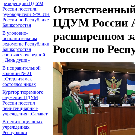
резиденцию ЦДУМ
Ответственный
России посетили
руководители УФСИН
ЦДУМ России А
России по Республике
Башкортостан
расширенном з
В уголовно-
исполнительном
ведомстве Республики
России по Респ
Башкортостан
состоялся очередной
«День души»
В исправительной
колонии № 21
г.Стерлитамак
состоялся никах
Куратор тюремного
служения ЦДУМ
России посетил
пенитенциарные
учреждения г.Салават
В пенитенциарных
учреждениях
Республики