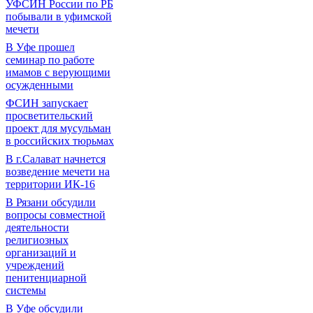
УФСИН России по РБ
побывали в уфимской
мечети
В Уфе прошел
семинар по работе
имамов с верующими
осужденными
ФСИН запускает
просветительский
проект для мусульман
в российских тюрьмах
В г.Салават начнется
возведение мечети на
территории ИК-16
В Рязани обсудили
вопросы совместной
деятельности
религиозных
организаций и
учреждений
пенитенциарной
системы
В Уфе обсудили