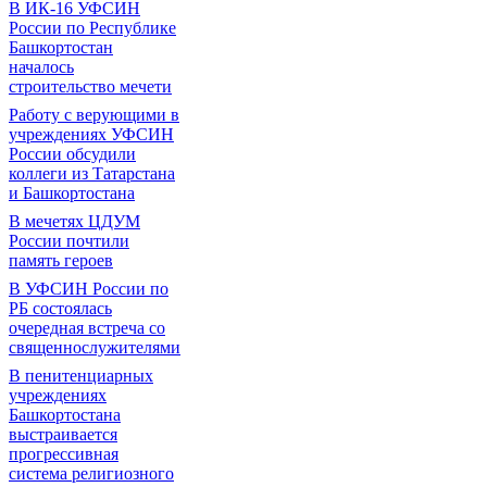
В ИК-16 УФСИН
России по Республике
Башкортостан
началось
строительство мечети
Работу с верующими в
учреждениях УФСИН
России обсудили
коллеги из Татарстана
и Башкортостана
В мечетях ЦДУМ
России почтили
память героев
В УФСИН России по
РБ состоялась
очередная встреча со
священнослужителями
В пенитенциарных
учреждениях
Башкортостана
выстраивается
прогрессивная
система религиозного