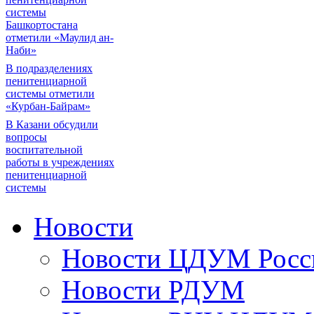
системы
Башкортостана
отметили «Маулид ан-
Наби»
В подразделениях
пенитенциарной
системы отметили
«Курбан-Байрам»
В Казани обсудили
вопросы
воспитательной
работы в учреждениях
пенитенциарной
системы
Новости
Новости ЦДУМ Росс
Новости РДУМ