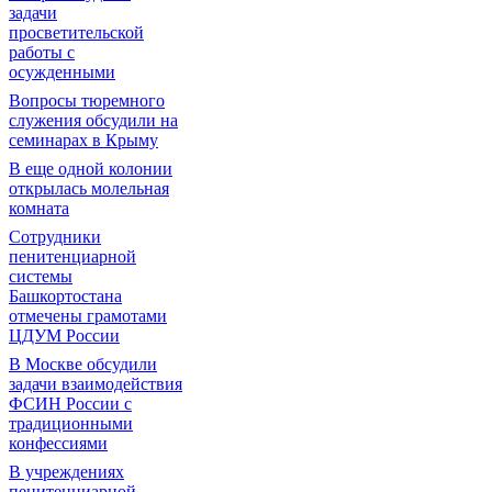
задачи
просветительской
работы с
осужденными
Вопросы тюремного
служения обсудили на
семинарах в Крыму
В еще одной колонии
открылась молельная
комната
Сотрудники
пенитенциарной
системы
Башкортостана
отмечены грамотами
ЦДУМ России
В Москве обсудили
задачи взаимодействия
ФСИН России с
традиционными
конфессиями
В учреждениях
пенитенциарной