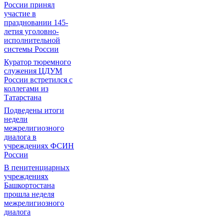
России принял
участие в
праздновании 145-
летия уголовно-
исполнительной
системы России
Куратор тюремного
служения ЦДУМ
России встретился с
коллегами из
Татарстана
Подведены итоги
недели
межрелигиозного
диалога в
учреждениях ФСИН
России
В пенитенциарных
учреждениях
Башкортостана
прошла неделя
межрелигиозного
диалога