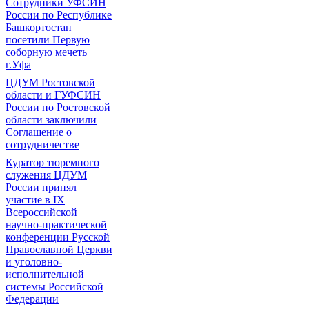
Сотрудники УФСИН
России по Республике
Башкортостан
посетили Первую
соборную мечеть
г.Уфа
ЦДУМ Ростовской
области и ГУФСИН
России по Ростовской
области заключили
Соглашение о
сотрудничестве
Куратор тюремного
служения ЦДУМ
России принял
участие в IX
Всероссийской
научно-практической
конференции Русской
Православной Церкви
и уголовно-
исполнительной
системы Российской
Федерации