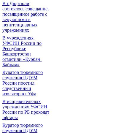
В г.Дюртюли
состоялось совещание,
посвященное работе с
верующими в
пенитенциарных
учреждениях
В учреждениях
УФСИН России по
Республике
Башкортостан
отметили «Курбан-
Байрам»
Куратор тюремного
служения ЦДУМ
России посетил
следственный
изолятор в г.Уфа
В исправительных
учреждениях УФСИН
России по РБ проходят
ифтары
Куратор тюремного
служения ЦДУМ