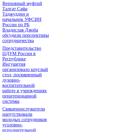
Верховный муфтий
Талгат Сафа
Таджуддин и
начальник УФСИН
России по РБ
Владислав Дзюба
обсудили перспективы
сотрудничества
Представительство
ЦДУМ России в
Республике
Ингушетия
организовало круглый
стол, посвященный
духовно-
воспитательной
работе в учреждениях
пенитенциарной
системы
Священнослужители
напутствовали
молодых сотрудников
уголовно-
исполнительной