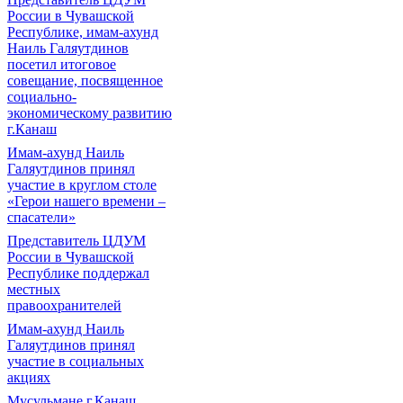
России в Чувашской
Республике, имам-ахунд
Наиль Галяутдинов
посетил итоговое
совещание, посвященное
социально-
экономическому развитию
г.Канаш
Имам-ахунд Наиль
Галяутдинов принял
участие в круглом столе
«Герои нашего времени –
спасатели»
Представитель ЦДУМ
России в Чувашской
Республике поддержал
местных
правоохранителей
Имам-ахунд Наиль
Галяутдинов принял
участие в социальных
акциях
Мусульмане г.Канаш