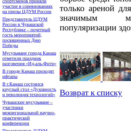
спортсменов приняли
только ареной дл
участие в соревнованиях
на призы ЦДУМ России
значимым мер
Представитель ЦДУМ
России в Чувашской
популяризации здо
Республике – почетный
гость мероприятий,
посвященных Дню
Победы
Мусульмане города Канаш
отметили праздник
разговения «Ид-аль-Фитр»
В городе Канаш проходят
ифтары
В г.Канаш состоялся
круглый стол «Духовность
Возврат к списку
и революция технологий»
Чувашские мусульмане –
участники
межрегиональной научно-
практической
конференции
Представитель ЦДУМ