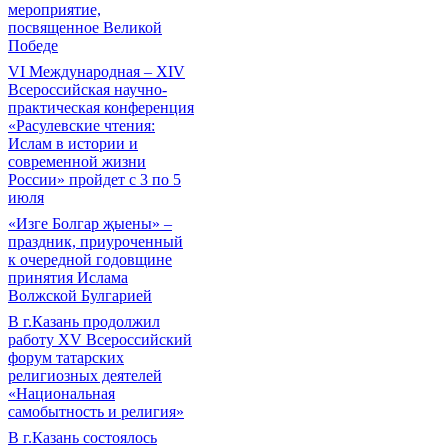
мероприятие,
посвященное Великой
Победе
VI Международная – ХIV
Всероссийская научно-
практическая конференция
«Расулевские чтения:
Ислам в истории и
современной жизни
России» пройдет с 3 по 5
июля
«Изге Болгар җыены» –
праздник, приуроченный
к очередной годовщине
принятия Ислама
Волжской Булгарией
В г.Казань продолжил
работу XV Всероссийский
форум татарских
религиозных деятелей
«Национальная
самобытность и религия»
В г.Казань состоялось