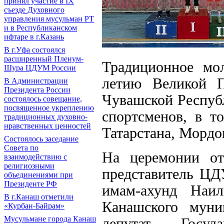
принял участие в IХ
съезде Духовного
управления мусульман РТ
и в Республиканском
ифтаре в г.Казань
В г.Уфа состоялся
расширенный Пленум-
Традиционное мо
Шура ЦДУМ России
летию Великой 
В Администрации
Президента России
Чувашской Респуб
состоялось совещание,
посвященное укреплению
спортсменов, в т
традиционных духовно-
нравственных ценностей
Татарстана, Мордо
Состоялось заседание
Совета по
На церемонии от
взаимодействию с
религиозными
представитель ЦД
объединениями при
Президенте РФ
имам-ахунд Наил
В г.Канаш отметили
Канашского муни
«Курбан-Байрам»
Мусульмане города Канаш
депутат Госуд