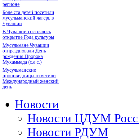
регионе
Боле ста детей посетили
мусульманский лагерь в
Чувашии
В Чувашии состоялось
открытие Года культуры
Мусульмане Чувашии
отпраздновали День
рождения Пророка
Мухаммада (с.а.с.)
Мусульманские
проповедницы отметили
Международный женский
день
Новости
Новости ЦДУМ Росс
Новости РДУМ