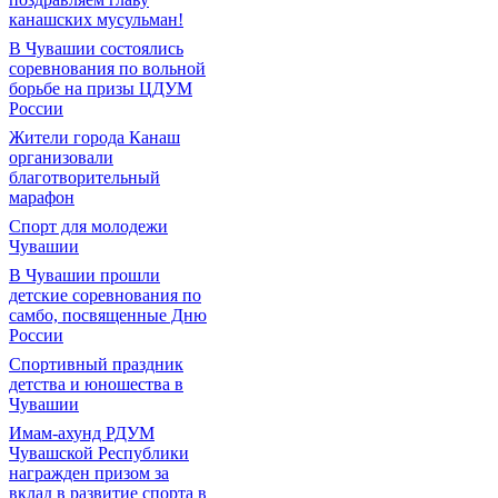
канашских мусульман!
В Чувашии состоялись
соревнования по вольной
борьбе на призы ЦДУМ
России
Жители города Канаш
организовали
благотворительный
марафон
Спорт для молодежи
Чувашии
В Чувашии прошли
детские соревнования по
самбо, посвященные Дню
России
Спортивный праздник
детства и юношества в
Чувашии
Имам-ахунд РДУМ
Чувашской Республики
награжден призом за
вклад в развитие спорта в