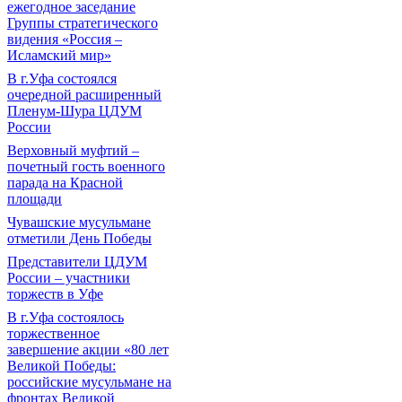
ежегодное заседание
Группы стратегического
видения «Россия –
Исламский мир»
В г.Уфа состоялся
очередной расширенный
Пленум-Шура ЦДУМ
России
Верховный муфтий –
почетный гость военного
парада на Красной
площади
Чувашские мусульмане
отметили День Победы
Представители ЦДУМ
России – участники
торжеств в Уфе
В г.Уфа состоялось
торжественное
завершение акции «80 лет
Великой Победы:
российские мусульмане на
фронтах Великой