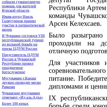
собрали гуманитарную
Республики Артем
помощь для жителей
Курской области
команды Чувашско
Имам-ахунд Наиль
Галяутдинов принял
Арсен Келехсаев.
участие в патриотической
акции
Было разыграно
В Чувашии состоялся VIII
республиканский турнир
проходили на до
по вольной борьбе на
призы ЦДУМ России
отличную подгото
Представитель ЦДУМ
России в Чувашской
Для участников 
Республике провел
праздничное
соревновательног
богослужение
питание. Победит
Мусульмане г.Канаш
дружно проводят месяц
дипломами и ценн
Рамазан
Чувашские мусульмане
IX республиканск
отмечают «Ид аль-Адха»
Более 100 юных
борьбе среди юн