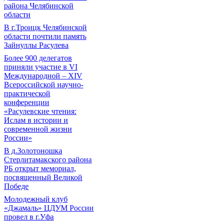
района Челябинской
области
В г.Троицк Челябинской
области почтили память
Зайнуллы Расулева
Более 900 делегатов
приняли участие в VI
Международной – ХIV
Всероссийской научно-
практической
конференции
«Расулевские чтения:
Ислам в истории и
современной жизни
России»
В д.Золотоношка
Стерлитамакского района
РБ открыт мемориал,
посвященный Великой
Победе
Молодежный клуб
«Джамаль» ЦДУМ России
провел в г.Уфа