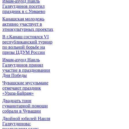
Имам-ахунд Наиль
Галяутдинов посетил
праздник в с.Урмаево
Канашская молодежь
активно участвует в
этнокультурных проектах
В г.Канаш состоялся VI
республиканский турнир
по вольной борьбе на
призы ЦДУМ России
Имам-ахунд Наиль
Галяутдинов принял
участие в праздновании
Дня Победы
Чувашские мусульмане
отмечают праздник
«Ураза-Байрам»
Двадцать тонн
гуманитарной помощи
собрали в Чувашии
Двойной юбилей Наиля
Галяутдинова:
поздравляем главу