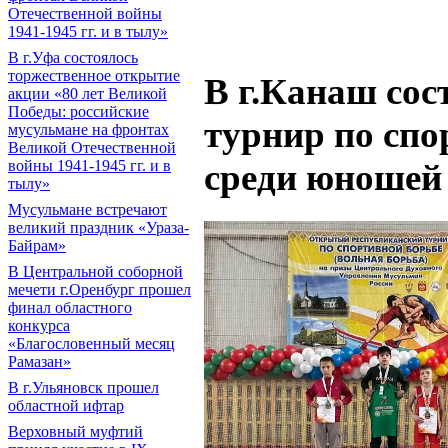
Отечественной войны
1941-1945 гг. и в тылу»
В г.Уфа состоялось
торжественное открытие
В г.Канаш сос
акции «80 лет Великой
Победы: российские
турнир по спо
мусульмане на фронтах
Великой Отечественной
войны 1941-1945 гг. и в
среди юношей
тылу»
Мусульмане встречают
великий праздник «Ураза-
Байрам»
В Центральной соборной
мечети г.Оренбург прошел
финал областного
конкурса
«Благословенный месяц
Рамазан»
В г.Ульяновск прошел
областной ифтар
Верховный муфтий