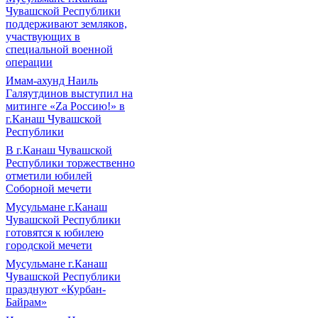
Чувашской Республики
поддерживают земляков,
участвующих в
специальной военной
операции
Имам-ахунд Наиль
Галяутдинов выступил на
митинге «Zа Россию!» в
г.Канаш Чувашской
Республики
В г.Канаш Чувашской
Республики торжественно
отметили юбилей
Соборной мечети
Мусульмане г.Канаш
Чувашской Республики
готовятся к юбилею
городской мечети
Мусульмане г.Канаш
Чувашской Республики
празднуют «Курбан-
Байрам»