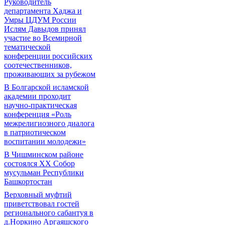
Руководитель
департамента Хаджа и
Умры ЦДУМ России
Ислям Давыдов принял
участие во Всемирной
тематической
конференции российских
соотечественников,
проживающих за рубежом
В Болгарской исламской
академии проходит
научно-практическая
конференция «Роль
межрелигиозного диалога
в патриотическом
воспитании молодежи»
В Чишминском районе
состоялся XX Собор
мусульман Республики
Башкортостан
Верховный муфтий
приветствовал гостей
регионального сабантуя в
д.Норкино Аргаяшского