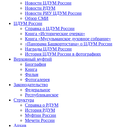
Новости ЦДУМ России
Новости РДУМ
Новости РИУ ЦДУМ России
Обзор СМИ
ЦДУМ России
Справка о ЦДУМ России
Книга «Исторические очерки»
Книга «Мусульманское духовное собрание»
«Панорама Башкортостана» о ЦДУМ России
Награды ЦДУМ России
История ЦДУМ России в фотографиях
Верховный муфтий
Биография
Книга
Фильм
Фотогалерея
Законодательство
Федеральное
Республиканское
Структура
Справка о РДУМ
История РДУМ
Муфтии России
Мечети России
Архив