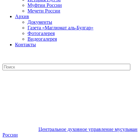
Муфтии России
Мечети России
Архив
Документы
Газета «Маглюмат аль-Булгар»
Фотогалерея
Видеогалерея
Контакты
Центральное духовное управление
мусульман России
Центральное духовное управление мусульман
России