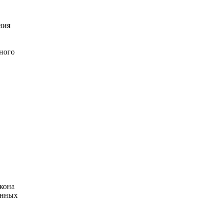
ния
ного
кона
енных