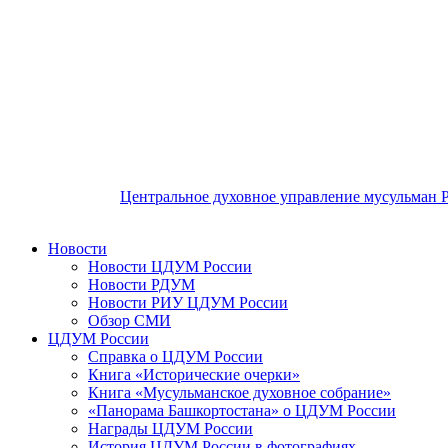
Центральное духовное управление мусульман 
Новости
Новости ЦДУМ России
Новости РДУМ
Новости РИУ ЦДУМ России
Обзор СМИ
ЦДУМ России
Справка о ЦДУМ России
Книга «Исторические очерки»
Книга «Мусульманское духовное собрание»
«Панорама Башкортостана» о ЦДУМ России
Награды ЦДУМ России
История ЦДУМ России в фотографиях