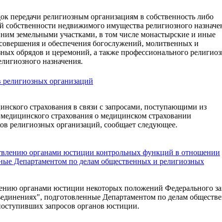
ок передачи религиозным организациям в собственность либо
ой собственности недвижимого имущества религиозного назначе
 ним земельными участками, в том числе монастырские и иные
 совершения и обеспечения богослужений, молитвенных и
зных обрядов и церемоний, а также профессионального религиоз
елигиозного назначения.
в религиозных организаций
инского страхования в связи с запросами, поступающими из
 медицинского страхования о медицинском страховании
ов религиозных организаций, сообщает следующее.
твлению органами юстиции контрольных функций в отношении
ные Департаментом по делам общественных и религиозных
ению органами юстиции некоторых положений Федерального за
бъединениях", подготовленные Департаментом по делам обществ
поступивших запросов органов юстиции.