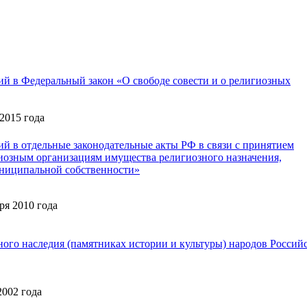
ий в Федеральный закон «О свободе совести и о религиозных
2015 года
й в отдельные законодательные акты РФ в связи с принятием
гиозным организациям имущества религиозного назначения,
униципальной собственности»
ря 2010 года
ного наследия (памятниках истории и культуры) народов Россий
2002 года