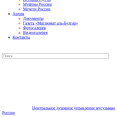
Муфтии России
Мечети России
Архив
Документы
Газета «Маглюмат аль-Булгар»
Фотогалерея
Видеогалерея
Контакты
Центральное духовное управление
мусульман России
Центральное духовное управление мусульман
России