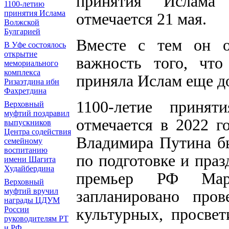
принятия Ислама 
1100-летию
принятия Ислама
отмечается 21 мая.
Волжской
Булгарией
Вместе с тем он о
В Уфе состоялось
открытие
важность того, что
мемориального
комплекса
приняла Ислам еще д
Ризаэтдина ибн
Фахретдина
1100-летие принят
Верховный
муфтий поздравил
отмечается в 2022 
выпускников
Центра содействия
Владимира Путина б
семейному
воспитанию
по подготовке и праз
имени Шагита
Худайбердина
премьер РФ Мара
Верховный
муфтий вручил
запланировано пров
награды ЦДУМ
культурных, просвет
России
руководителям РТ
и РФ