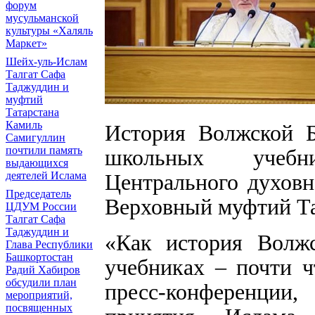
форум
мусульманской
культуры «Халяль
Маркет»
Шейх-уль-Ислам
Талгат Сафа
Таджуддин и
муфтий
Татарстана
Камиль
История Волжской Б
Самигуллин
почтили память
школьных учебни
выдающихся
Центрального духовн
деятелей Ислама
Председатель
Верховный муфтий Та
ЦДУМ России
Талгат Сафа
Таджуддин и
«Как история Волж
Глава Республики
Башкортостан
учебниках – почти ч
Радий Хабиров
обсудили план
пресс-конференци
мероприятий,
посвященных