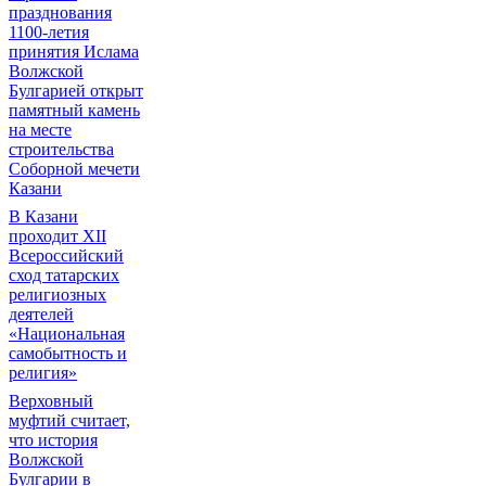
празднования
1100-летия
принятия Ислама
Волжской
Булгарией открыт
памятный камень
на месте
строительства
Соборной мечети
Казани
В Казани
проходит XII
Всероссийский
сход татарских
религиозных
деятелей
«Национальная
самобытность и
религия»
Верховный
муфтий считает,
что история
Волжской
Булгарии в