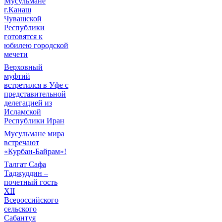
Мусульмане
г.Канаш
Чувашской
Республики
готовятся к
юбилею городской
мечети
Верховный
муфтий
встретился в Уфе с
представительной
делегацией из
Исламской
Республики Иран
Мусульмане мира
встречают
«Курбан-Байрам»!
Талгат Сафа
Таджуддин –
почетный гость
XII
Всероссийского
сельского
Сабантуя