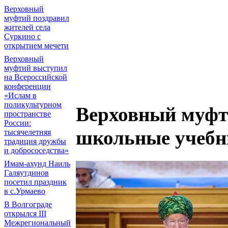
Верховный
муфтий поздравил
жителей села
Суркино с
открытием мечети
Верховный
муфтий выступил
на Всероссийской
конференции
«Ислам в
поликультурном
Верховный муфт
пространстве
России:
школьные учебн
тысячелетняя
традиция дружбы
и добрососедства»
Имам-ахунд Наиль
Галяутдинов
посетил праздник
в с.Урмаево
В Волгограде
открылся III
Межрегиональный