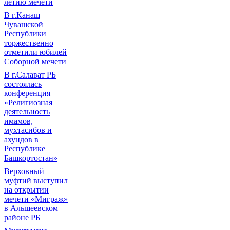
летию мечети
В г.Канаш
Чувашской
Республики
торжественно
отметили юбилей
Соборной мечети
В г.Салават РБ
состоялась
конференция
«Религиозная
деятельность
имамов,
мухтасибов и
ахундов в
Республике
Башкортостан»
Верховный
муфтий выступил
на открытии
мечети «Миграж»
в Альшеевском
районе РБ