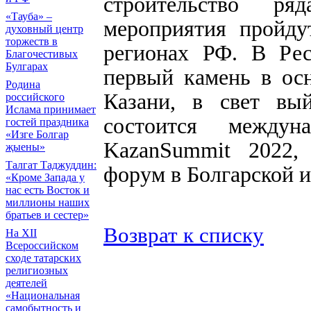
строительство ря
«Тауба» –
мероприятия пройду
духовный центр
торжеств в
регионах РФ. В Рес
Благочестивых
Булгарах
первый камень в ос
Родина
Казани, в свет вы
российского
Ислама принимает
состоится междун
гостей праздника
«Изге Болгар
KazanSummit 2022,
җыены»
Талгат Таджуддин:
форум в Болгарской и
«Кроме Запада у
нас есть Восток и
миллионы наших
братьев и сестер»
Возврат к списку
На XII
Всероссийском
сходе татарских
религиозных
деятелей
«Национальная
самобытность и