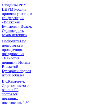
Студенты РИУ
ЦДУМ России
приняли участие в
конференции
«Волжская
Булгария и Ислам.
Одиннадцать
веков истории»
Оргкомитет по
подготовке и
проведению
празднования
1100-летия
принятия Ислама
Волжской
Булгарией подвел
итоги юбилея
В с.Каралачук
Дюртюлинского
района РБ
состоялся
праздник,
посвященный 30-