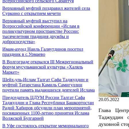
Всероссийского сельского Сабантуя
Верховный муфтий поздравил жителей села
Суркино с открытием мечети
Верховный муфтий выступил на
Всероссийской конференции «Ислам в
поликультурном пространстве России:
тысячелетняя традиция дружбы и
добрососедства»
Имам-ахунд Наиль Галяутдинов посетил
праздник в с.Урмаево
В Волгограде открылся III Межрегиональный
форум мусульманской культуры «Халяль
Маркет»
Шейх-уль-Ислам Талгат Сафа Таджуддин и
муфтий Татарстана Камиль Самигуллин
почтили память выдающихся деятелей Ислама
Председатель ЦДУМ России Талгат Сафа
20.05.2022
Таджуддин и Глава Республики Башкортостан
Радий Хабиров обсудили план мероприятий,
Глава Центр
посвященных 1100-летию принятия Ислама
Таджуддин 
Волжской Булгарией
духовной сто
В Уфе состоялось открытие мемориального