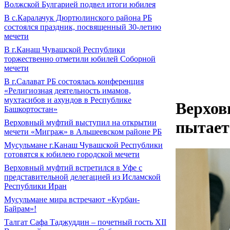
Волжской Булгарией подвел итоги юбилея
В с.Каралачук Дюртюлинского района РБ
состоялся праздник, посвященный 30-летию
мечети
В г.Канаш Чувашской Республики
торжественно отметили юбилей Соборной
мечети
В г.Салават РБ состоялась конференция
«Религиозная деятельность имамов,
мухтасибов и ахундов в Республике
Верхов
Башкортостан»
Верховный муфтий выступил на открытии
пытает
мечети «Миграж» в Альшеевском районе РБ
Мусульмане г.Канаш Чувашской Республики
готовятся к юбилею городской мечети
Верховный муфтий встретился в Уфе с
представительной делегацией из Исламской
Республики Иран
Мусульмане мира встречают «Курбан-
Байрам»!
Талгат Сафа Таджуддин – почетный гость XII