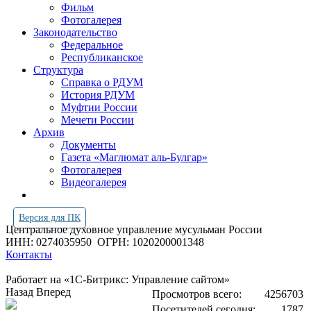
Фильм
Фотогалерея
Законодательство
Федеральное
Республиканское
Структура
Справка о РДУМ
История РДУМ
Муфтии России
Мечети России
Архив
Документы
Газета «Маглюмат аль-Булгар»
Фотогалерея
Видеогалерея
Версия для ПК
Центральное духовное управление мусульман России
ИНН: 0274035950
ОГРН: 1020200001348
Контакты
Работает на «1С-Битрикс: Управление сайтом»
Назад
Вперед
Просмотров всего:
4256703
Посетителей сегодня:
1787