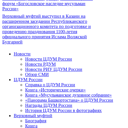
форум «Богословское наследие мусульман
России»
Верховный муфтий выступил в Казани на
расширенном заседании Республиканского
организационного комитета по подготовке и
проведению празднования 1100-летия
официального принятия Ислама Волжской
Булгарией
Новости
Новости ЦДУМ России
Новости РДУМ
Новости РИУ ЦДУМ России
Обзор СМИ
ЦДУМ России
Справка о ЦДУМ России
Книга «Исторические очерки»
Книга «Мусульманское духовное собрание»
«Панорама Башкортостана» о ЦДУМ России
Награды ЦДУМ России
История ЦДУМ России в фотографиях
Верховный муфтий
Биография
Книга