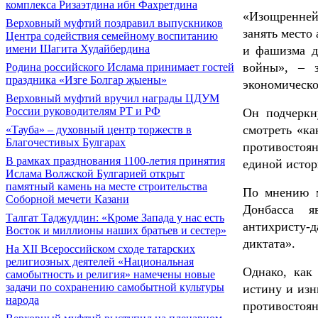
комплекса Ризаэтдина ибн Фахретдина
«Изощренней
Верховный муфтий поздравил выпускников
занять место
Центра содействия семейному воспитанию
имени Шагита Худайбердина
и фашизма д
войны», – 
Родина российского Ислама принимает гостей
праздника «Изге Болгар җыены»
экономическо
Верховный муфтий вручил награды ЦДУМ
России руководителям РТ и РФ
Он подчеркн
смотреть «ка
«Тауба» – духовный центр торжеств в
Благочестивых Булгарах
противостоян
В рамках празднования 1100-летия принятия
единой истор
Ислама Волжской Булгарией открыт
памятный камень на месте строительства
По мнению м
Соборной мечети Казани
Донбасса я
Талгат Таджуддин: «Кроме Запада у нас есть
антихристу-д
Восток и миллионы наших братьев и сестер»
диктата».
На XII Всероссийском сходе татарских
религиозных деятелей «Национальная
Однако, как
самобытность и религия» намечены новые
задачи по сохранению самобытной культуры
истину и изн
народа
противостоян