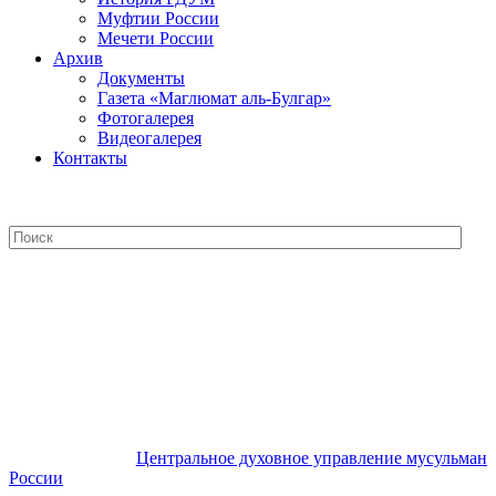
Муфтии России
Мечети России
Архив
Документы
Газета «Маглюмат аль-Булгар»
Фотогалерея
Видеогалерея
Контакты
Центральное духовное управление
мусульман России
Центральное духовное управление мусульман
России