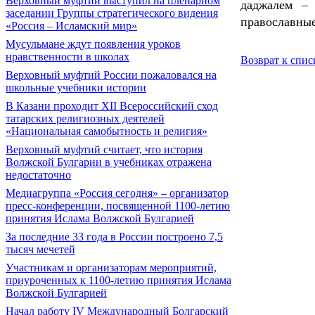
Верховный муфтий выступил на пленарном
даджалем –
заседании Группы стратегического видения
православные
«Россия – Исламский мир»
Мусульмане ждут появления уроков
нравственности в школах
Возврат к спис
Верховный муфтий России пожаловался на
школьные учебники истории
В Казани проходит XII Всероссийский сход
татарских религиозных деятелей
«Национальная самобытность и религия»
Верховный муфтий считает, что история
Волжской Булгарии в учебниках отражена
недостаточно
Медиагруппа «Россия сегодня» – организатор
пресс-конференции, посвященной 1100-летию
принятия Ислама Волжской Булгарией
За последние 33 года в России построено 7,5
тысяч мечетей
Участникам и организаторам мероприятий,
приуроченных к 1100-летию принятия Ислама
Волжской Булгарией
Начал работу IV Международный Болгарский