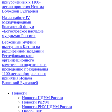
приуроченных к 1100-
летию принятия Ислама
Волжской Булгарией
Начал работу IV
Международный
Болгарский форум
«Богословское наследие
мусульман России»
Верховный муфтий
выступил в Казани на
расширенном заседании
Республиканского
организационного
комитета по подготовке и
проведению празднования
1100-летия официального
принятия Ислама
Волжской Булгарией
Новости
Новости ЦДУМ России
Новости РДУМ
Новости РИУ ЦДУМ России
Обзор СМИ