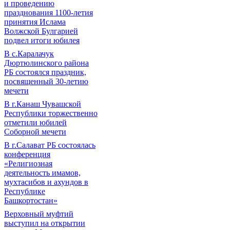
и проведению
празднования 1100-летия
принятия Ислама
Волжской Булгарией
подвел итоги юбилея
В с.Каралачук
Дюртюлинского района
РБ состоялся праздник,
посвященный 30-летию
мечети
В г.Канаш Чувашской
Республики торжественно
отметили юбилей
Соборной мечети
В г.Салават РБ состоялась
конференция
«Религиозная
деятельность имамов,
мухтасибов и ахундов в
Республике
Башкортостан»
Верховный муфтий
выступил на открытии