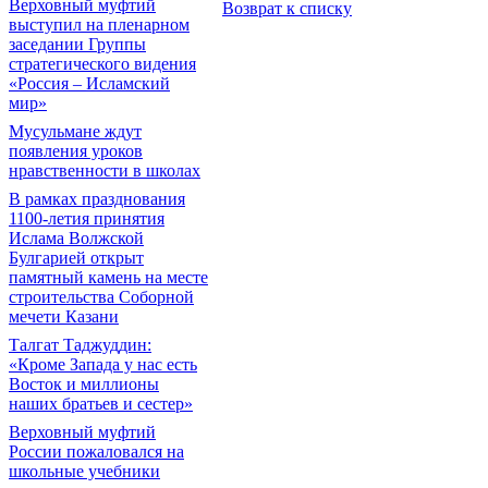
Верховный муфтий
Возврат к списку
выступил на пленарном
заседании Группы
стратегического видения
«Россия – Исламский
мир»
Мусульмане ждут
появления уроков
нравственности в школах
В рамках празднования
1100-летия принятия
Ислама Волжской
Булгарией открыт
памятный камень на месте
строительства Соборной
мечети Казани
Талгат Таджуддин:
«Кроме Запада у нас есть
Восток и миллионы
наших братьев и сестер»
Верховный муфтий
России пожаловался на
школьные учебники