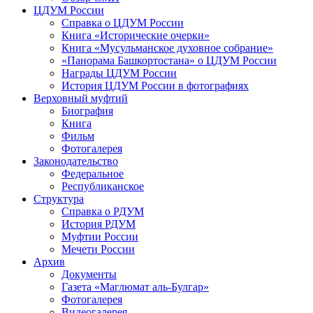
ЦДУМ России
Справка о ЦДУМ России
Книга «Исторические очерки»
Книга «Мусульманское духовное собрание»
«Панорама Башкортостана» о ЦДУМ России
Награды ЦДУМ России
История ЦДУМ России в фотографиях
Верховный муфтий
Биография
Книга
Фильм
Фотогалерея
Законодательство
Федеральное
Республиканское
Структура
Справка о РДУМ
История РДУМ
Муфтии России
Мечети России
Архив
Документы
Газета «Маглюмат аль-Булгар»
Фотогалерея
Видеогалерея