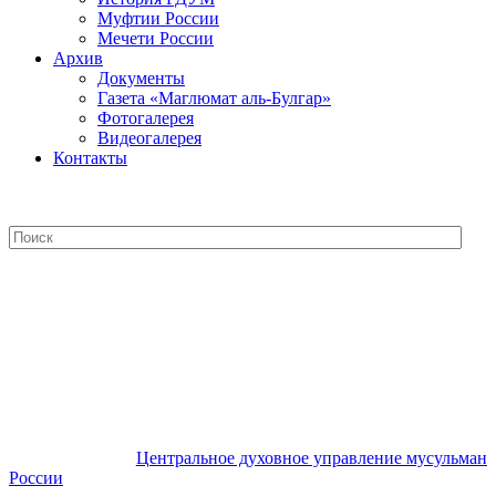
Муфтии России
Мечети России
Архив
Документы
Газета «Маглюмат аль-Булгар»
Фотогалерея
Видеогалерея
Контакты
Центральное духовное управление
мусульман России
Центральное духовное управление мусульман
России