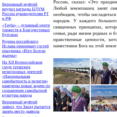
России, сказал: «Это праздн
Верховный муфтий
Любой землепашец занят свя
вручил награды ЦДУМ
России руководителям РТ
необходим, чтобы насладиться
и РФ
народов. У каждого большог
«Тауба» – духовный центр
священных принципах, котор
торжеств в Благочестивых
семьи, ради жизни родных и бл
Булгарах
нравственные ценности, ко
Родина российского
наместники Бога на этой земле
Ислама принимает гостей
праздника «Изге Болгар
җыены»
На XII Всероссийском
сходе татарских
религиозных деятелей
«Национальная
самобытность и религия»
намечены новые задачи по
сохранению самобытной
культуры народа
Верховный муфтий
заявил, что Запад пытается
занять место дьявола