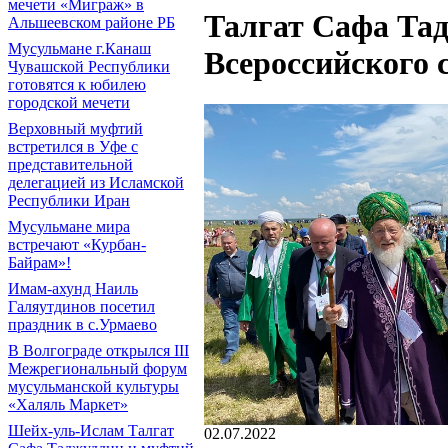
мечети «Миграж» в
Талгат Сафа Тад
Альшеевском районе РБ
Мусульмане г.Канаш
Всероссийского 
Чувашской Республики
готовятся к юбилею
городской мечети
Верховный муфтий
встретился в Уфе с
представительной
делегацией из Исламской
Республики Иран
Мусульмане мира
встречают «Курбан-
Байрам»!
Имам-ахунд Наиль
Галяутдинов посетил
праздник в с.Урмаево
В Волгограде открылся III
Межрегиональный форум
мусульманской культуры
«Халяль Маркет»
Шейх-уль-Ислам Талгат
02.07.2022