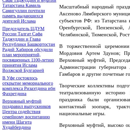
Сафа Таджуддин и муфтий
Татарстана Камиль
Масштабный народный праздн
Самигуллин почтили
Аксеново Лямбирского муници
память выдающихся
субъектов РФ: из Татарстана
деятелей Ислама
Оренбургской, Пензенской, 
Председатель ЦДУМ
России Талгат Сафа
Челябинской, Тюменской, Рост
Таджуддин и Глава
Республики Башкортостан
В торжественной церемонии
Радий Хабиров обсудили
Мордовия Артем Здунов; Пр
план мероприятий,
Верховный муфтий, Председ
посвященных 1100-летию
принятия Ислама
Администрации губернатора
Волжской Булгарией
Гамбаров и другие почетные го
В Уфе состоялось
открытие мемориального
Творческие коллективы подг
комплекса Ризаэтдина ибн
театрализованную историю
Фахретдина
праздника были организова
Верховный муфтий
контактный зоопарк, тракт
поздравил выпускников
Центра содействия
национальные игры.
семейному воспитанию
имени Шагита
Верховный муфтий, высоко оц
Худайбердина