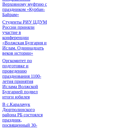
Верховному муфтию с
праздником «Курбан-
Байрам»
Студенты РИУ ЦДУМ
России приняли
участие в
конференции
«Волжская Булгария и
Ислам. Одиннадцать
веков истории»
Оргкомитет по
подготовке и
проведению
празднования 1100-
летия принятия
Ислама Волжской
Булгарией подвел
итоги юбилея
В с.Каралачук
Дюртюлинского
района РБ состоялся
праздник,
посвященный 30-