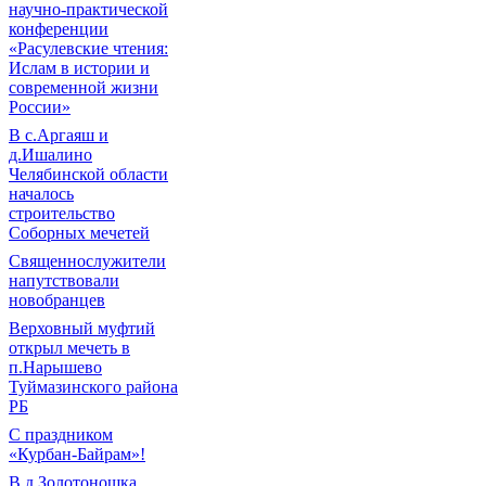
научно-практической
конференции
«Расулевские чтения:
Ислам в истории и
современной жизни
России»
В с.Аргаяш и
д.Ишалино
Челябинской области
началось
строительство
Соборных мечетей
Священнослужители
напутствовали
новобранцев
Верховный муфтий
открыл мечеть в
п.Нарышево
Туймазинского района
РБ
С праздником
«Курбан-Байрам»!
В д.Золотоношка