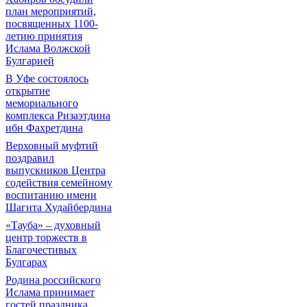
план мероприятий,
посвященных 1100-
летию принятия
Ислама Волжской
Булгарией
В Уфе состоялось
открытие
мемориального
комплекса Ризаэтдина
ибн Фахретдина
Верховный муфтий
поздравил
выпускников Центра
содействия семейному
воспитанию имени
Шагита Худайбердина
«Тауба» – духовный
центр торжеств в
Благочестивых
Булгарах
Родина российского
Ислама принимает
гостей праздника