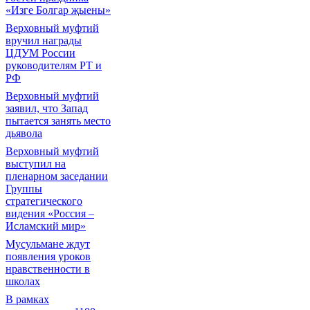
«Изге Болгар җыены»
Верховный муфтий
вручил награды
ЦДУМ России
руководителям РТ и
РФ
Верховный муфтий
заявил, что Запад
пытается занять место
дьявола
Верховный муфтий
выступил на
пленарном заседании
Группы
стратегического
видения «Россия –
Исламский мир»
Мусульмане ждут
появления уроков
нравственности в
школах
В рамках