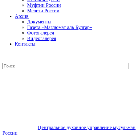
Муфтии России
Мечети России
Архив
Документы
Газета «Маглюмат аль-Булгар»
Фотогалерея
Видеогалерея
Контакты
Центральное духовное управление
мусульман России
Центральное духовное управление мусульман
России