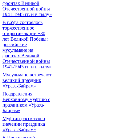
фронтах Великой
Отечественной войны
1941-1945 гг. и в тылу»
В г.Уфа состоялось
торжественное
открытие акции «80
лет Великой Победы:
российские
мусульмане на
фронтах Великой
Отечественной войны
1941-1945 гг. и в тылу»
Мусульмане встречают
великий праздник
«Ураза-Байрам»
Поздравления
Верховному муфтию с
праздником «Ураза-
Байрам»
Муфтий рассказал о
значении праздника
«Ураза-Байрам»
В Центральной