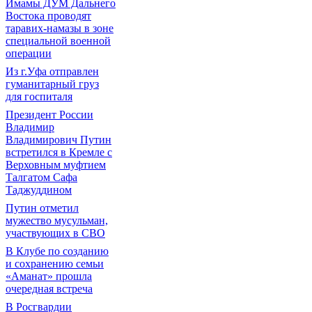
Имамы ДУМ Дальнего
Востока проводят
таравих-намазы в зоне
специальной военной
операции
Из г.Уфа отправлен
гуманитарный груз
для госпиталя
Президент России
Владимир
Владимирович Путин
встретился в Кремле с
Верховным муфтием
Талгатом Сафа
Таджуддином
Путин отметил
мужество мусульман,
участвующих в СВО
В Клубе по созданию
и сохранению семьи
«Аманат» прошла
очередная встреча
В Росгвардии