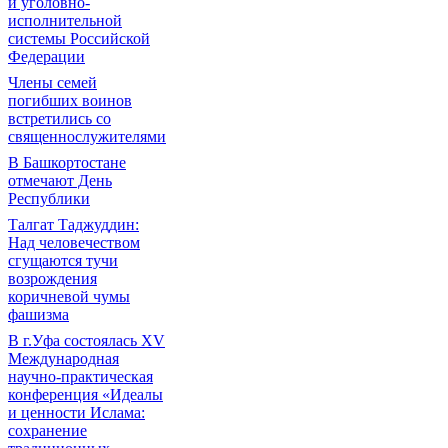
и уголовно-
исполнительной
системы Российской
Федерации
Члены семей
погибших воинов
встретились со
священнослужителями
В Башкортостане
отмечают День
Республики
Талгат Таджуддин:
Над человечеством
сгущаются тучи
возрождения
коричневой чумы
фашизма
В г.Уфа состоялась XV
Международная
научно-практическая
конференция «Идеалы
и ценности Ислама:
сохранение