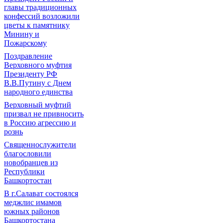
главы традиционных
конфессий возложили
цветы к памятнику
Минину и
Пожарскому
Поздравление
Верховного муфтия
Президенту РФ
В.В.Путину с Днем
народного единства
Верховный муфтий
призвал не привносить
в Россию агрессию и
рознь
Священнослужители
благословили
новобранцев из
Республики
Башкортостан
В г.Салават состоялся
меджлис имамов
южных районов
Башкортостана