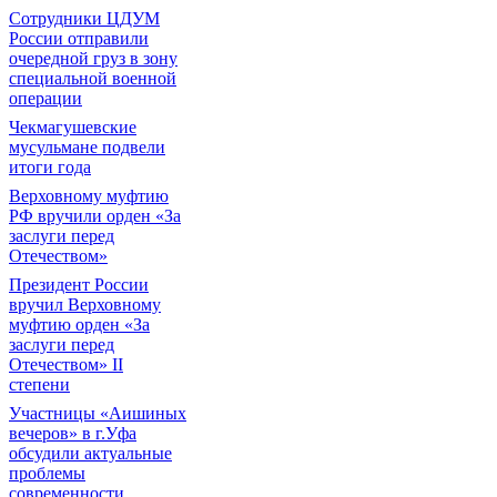
Сотрудники ЦДУМ
России отправили
очередной груз в зону
специальной военной
операции
Чекмагушевские
мусульмане подвели
итоги года
Верховному муфтию
РФ вручили орден «За
заслуги перед
Отечеством»
Президент России
вручил Верховному
муфтию орден «За
заслуги перед
Отечеством» II
степени
Участницы «Аишиных
вечеров» в г.Уфа
обсудили актуальные
проблемы
современности