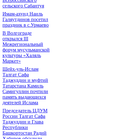
Всероссийского
сельского Сабантуя
Имам-ахунд Наиль
Галяутдинов посетил
праздник в с.Урмаево
В Волгограде
открылся III
Межрегиональный
форум мусульманской
культуры «Халяль
Маркет»
Шейх-уль-Ислам
Талгат Сафа
Таджуддин и муфтий
Татарстана Камиль
Самигуллин почтили
память выдающихся
деятелей Ислама
Председатель ЦДУМ
России Талгат Сафа
Таджуддин и Глава
Республики
Башкортостан Радий
Хабиров обсудили