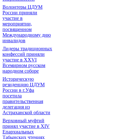
Волонтеры ЦДУМ
России приняли
участие в
мероприятии,
посвященном
Международному дню
инвалидов
Лидеры традиционных
конфессий приняли
участие в XXVI
Всемирном русском
народном соборе
Историческую
резиденцию ЦДУМ
России в г.Уфа
посетила
правительственная
делегация из
Астраханской области
Верховный муфтий
принял участие в ХIV
Епархиальных
Табынских чтениях