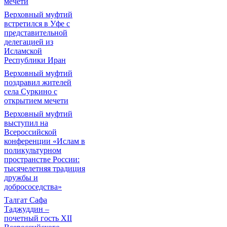
мечети
Верховный муфтий
встретился в Уфе с
представительной
делегацией из
Исламской
Республики Иран
Верховный муфтий
поздравил жителей
села Суркино с
открытием мечети
Верховный муфтий
выступил на
Всероссийской
конференции «Ислам в
поликультурном
пространстве России:
тысячелетняя традиция
дружбы и
добрососедства»
Талгат Сафа
Таджуддин –
почетный гость XII