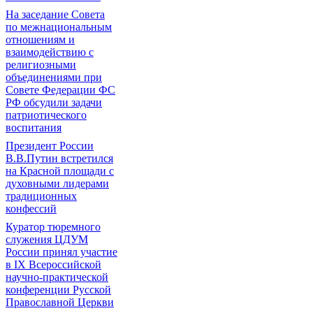
На заседание Совета
по межнациональным
отношениям и
взаимодействию с
религиозными
объединениями при
Совете Федерации ФС
РФ обсудили задачи
патриотического
воспитания
Президент России
В.В.Путин встретился
на Красной площади с
духовными лидерами
традиционных
конфессий
Куратор тюремного
служения ЦДУМ
России принял участие
в IX Всероссийской
научно-практической
конференции Русской
Православной Церкви