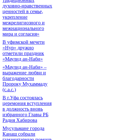
традиционных
духовно-нравственных
ценностей в семье,
укрепление
межрелигиозного и
межнационального
мира и согласия»
В уфимской мечети
«Нур» дружно
отметили праздник
«Маулид ан-Наби»
«Маулид ан-Наби» –
выражение любви и
благодарности
Пророку Мухаммаду
(с.а.с.)
В г.Уфа состоялась
церемония вступления
в должность вновь
избранного Главы РБ
Радия Хабирова
Мусульмане города
Канаш собрали
гуманитарную помощь