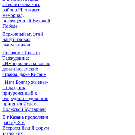
Стерлитамакского
района РБ открыт
мемориал,
посвященный Великой
Победе
Верховный муфтий
напутствовал
выпускников
Покаяние Талгата
Таджуддина:
«Империалисты вовсю
доили исламские
страны, даже Китай»
«Изге Болгар җыены»
– праздник,
приуроченный к
очередной годовщине
принятия Ислама
Волжской Булгарией
В г.Казань продолжил
работу XV
Всероссийский форум
татарских