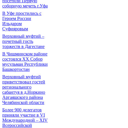
посетили Первую
соборную мечеть г.Уфа
В Уфе простились с
Героем России
Ильдаром
Суфияровым
Верховный муфтий –
почетный гость
торжеств в Дагестане
В Чишминском районе
состоялся XX Собор
мусульман Республики
Башкортостан
Верховный муфтий
приветствовал гостей
регионального
сабантуя в д.Норкино
Аргаяшского района
Челябинской области
Более 900 делегатов
приняли участие в VI
Международной – ХIV
Всероссийской