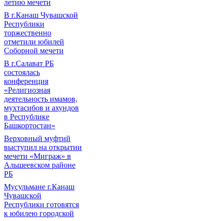
летию мечети
В г.Канаш Чувашской
Республики
торжественно
отметили юбилей
Соборной мечети
В г.Салават РБ
состоялась
конференция
«Религиозная
деятельность имамов,
мухтасибов и ахундов
в Республике
Башкортостан»
Верховный муфтий
выступил на открытии
мечети «Миграж» в
Альшеевском районе
РБ
Мусульмане г.Канаш
Чувашской
Республики готовятся
к юбилею городской