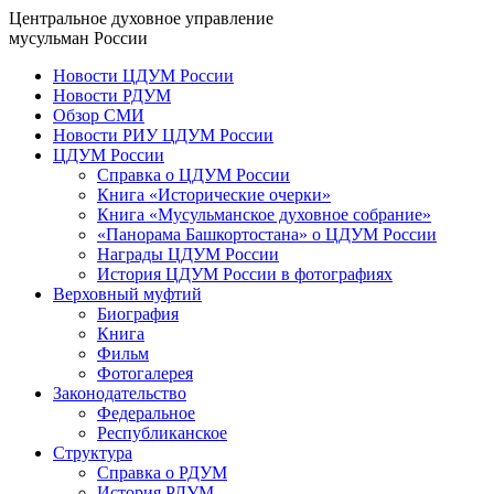
Центральное духовное управление
мусульман России
Новости ЦДУМ России
Новости РДУМ
Обзор СМИ
Новости РИУ ЦДУМ России
ЦДУМ России
Справка о ЦДУМ России
Книга «Исторические очерки»
Книга «Мусульманское духовное собрание»
«Панорама Башкортостана» о ЦДУМ России
Награды ЦДУМ России
История ЦДУМ России в фотографиях
Верховный муфтий
Биография
Книга
Фильм
Фотогалерея
Законодательство
Федеральное
Республиканское
Структура
Справка о РДУМ
История РДУМ