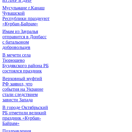
из ЛНР и ДНР
Мусульмане г.Канаш
Чувашской
Республики празднуют
«Курбан-Байрам»
Имам из Зауралья
отправится в Донбасс
с батальоном
добровольцев
В мечети села
Тюрюшево
Буздякского района РБ
состоялся праздник
Верховный муфтий
РФ заявил, что
события на Украине
стали следствием
зависти Запада
В городе Октябрьский
РБ отметили великий
праздник «Курбан-
Байрам»
Поздравления