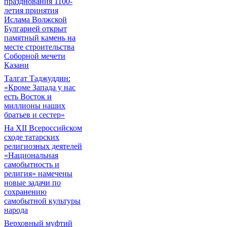
празднования 1100-
летия принятия
Ислама Волжской
Булгарией открыт
памятный камень на
месте строительства
Соборной мечети
Казани
Талгат Таджуддин:
«Кроме Запада у нас
есть Восток и
миллионы наших
братьев и сестер»
На XII Всероссийском
сходе татарских
религиозных деятелей
«Национальная
самобытность и
религия» намечены
новые задачи по
сохранению
самобытной культуры
народа
Верховный муфтий