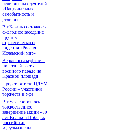
религиозных деятелей
«Национальная
самобытность и
религия»
В г.Казань состоялось
ежегодное заседание
Группы
стратегического
видения «Россия –
Исламский мир»
Верховный муфтий –
почетный гость
военного парада на
Красной площади
Представители ЦДУМ
России – участники
торжеств в Уфе
В г.Уфа состоялось
торжественное
завершение акции «80
лет Великой Победы:
российские
мусульмане на