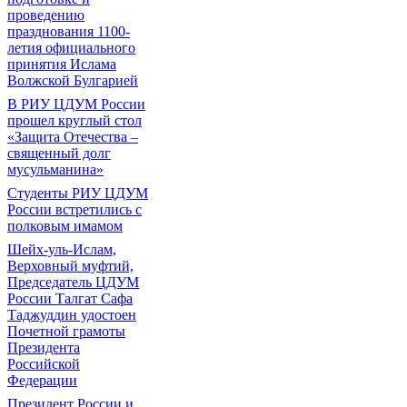
проведению
празднования 1100-
летия официального
принятия Ислама
Волжской Булгарией
В РИУ ЦДУМ России
прошел круглый стол
«Защита Отечества –
священный долг
мусульманина»
Студенты РИУ ЦДУМ
России встретились с
полковым имамом
Шейх-уль-Ислам,
Верховный муфтий,
Председатель ЦДУМ
России Талгат Сафа
Таджуддин удостоен
Почетной грамоты
Президента
Российской
Федерации
Президент России и