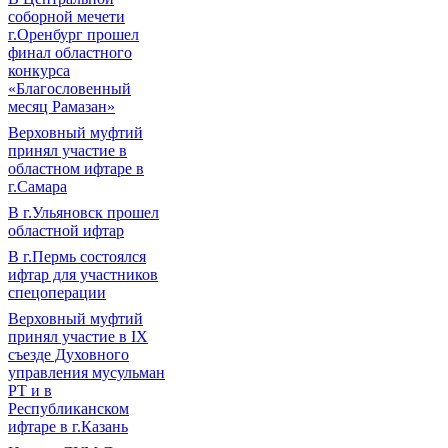
соборной мечети
г.Оренбург прошел
финал областного
конкурса
«Благословенный
месяц Рамазан»
Верховный муфтий
принял участие в
областном ифтаре в
г.Самара
В г.Ульяновск прошел
областной ифтар
В г.Пермь состоялся
ифтар для участников
спецоперации
Верховный муфтий
принял участие в IХ
съезде Духовного
управления мусульман
РТ и в
Республиканском
ифтаре в г.Казань