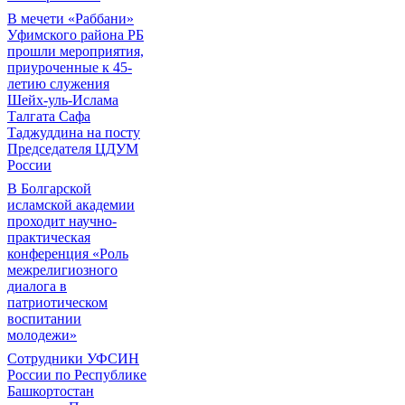
В мечети «Раббани»
Уфимского района РБ
прошли мероприятия,
приуроченные к 45-
летию служения
Шейх-уль-Ислама
Талгата Сафа
Таджуддина на посту
Председателя ЦДУМ
России
В Болгарской
исламской академии
проходит научно-
практическая
конференция «Роль
межрелигиозного
диалога в
патриотическом
воспитании
молодежи»
Сотрудники УФСИН
России по Республике
Башкортостан