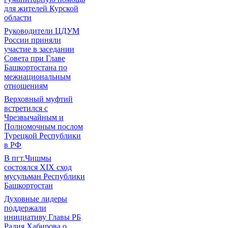
для жителей Курской
области
Руководители ЦДУМ
России приняли
участие в заседании
Совета при Главе
Башкортостана по
межнациональным
отношениям
Верховный муфтий
встретился с
Чрезвычайным и
Полномочным послом
Турецкой Республики
в РФ
В пгт.Чишмы
состоялся XIX сход
мусульман Республики
Башкортостан
Духовные лидеры
поддержали
инициативу Главы РБ
Радия Хабирова о