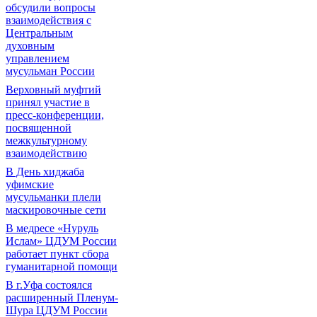
обсудили вопросы
взаимодействия с
Центральным
духовным
управлением
мусульман России
Верховный муфтий
принял участие в
пресс-конференции,
посвященной
межкультурному
взаимодействию
В День хиджаба
уфимские
мусульманки плели
маскировочные сети
В медресе «Нуруль
Ислам» ЦДУМ России
работает пункт сбора
гуманитарной помощи
В г.Уфа состоялся
расширенный Пленум-
Шура ЦДУМ России