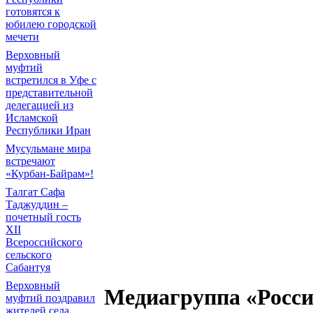
готовятся к
юбилею городской
мечети
Верховный
муфтий
встретился в Уфе с
представительной
делегацией из
Исламской
Республики Иран
Мусульмане мира
встречают
«Курбан-Байрам»!
Талгат Сафа
Таджуддин –
почетный гость
XII
Всероссийского
сельского
Сабантуя
Верховный
Медиагруппа «Россия
муфтий поздравил
жителей села