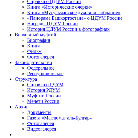
Справка о ЦДУМ России
Книга «Исторические очерки»
Книга «Мусульманское духовное собрание»
«Панорама Башкортостана» о ЦДУМ России
Награды ЦДУМ России
История ЦДУМ России в фотографиях
Верховный муфтий
Биография
Книга
Фильм
Фотогалерея
Законодательство
Федеральное
Республиканское
Структура
Справка о РДУМ
История РДУМ
Муфтии России
Мечети России
Архив
Документы
Газета «Маглюмат аль-Булгар»
Фотогалерея
Видеогалерея