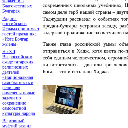
торжеств в
современных школьных учебниках, Ш
Благочестивых
Булгарах
самом деле герб нашей страны – двугл
Родина
Таджуддин рассказал о событиях тог
российского
предки-булгары устроили засаду, ра
Ислама принимает
задержав продвижение захватчиков н
гостей праздника
«Изге Болгар
Также глава российской уммы объя
җыены»
отправиться в Хадж, хотя квота по-
На XII
Всероссийском
себя единым человечеством, огромной 
сходе татарских
ни встретились – два или три челов
религиозных
Бога, – это и есть наш Хадж».
деятелей
«Национальная
самобытность и
религия»
намечены новые
задачи по
сохранению
самобытной
культуры народа
Верховный
муфтий заявил,