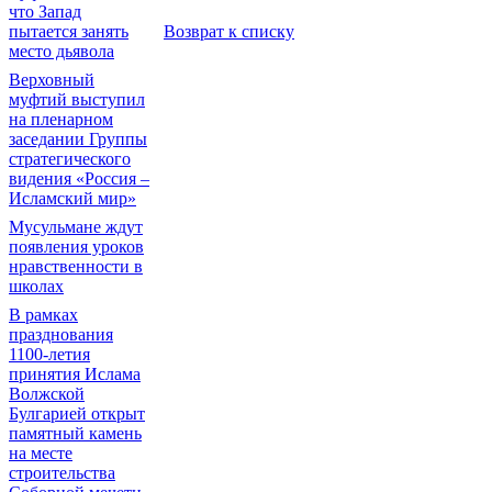
что Запад
пытается занять
Возврат к списку
место дьявола
Верховный
муфтий выступил
на пленарном
заседании Группы
стратегического
видения «Россия –
Исламский мир»
Мусульмане ждут
появления уроков
нравственности в
школах
В рамках
празднования
1100-летия
принятия Ислама
Волжской
Булгарией открыт
памятный камень
на месте
строительства