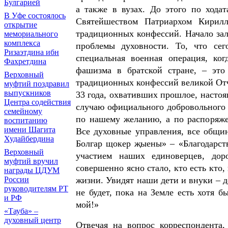
Булгарией
а также в вузах. До этого по ходат
В Уфе состоялось
Святейшеством Патриархом Кирилл
открытие
традиционных конфессий. Начало зал
мемориального
комплекса
проблемы духовности. То, что се
Ризаэтдина ибн
специальная военная операция, ко
Фахретдина
фашизма в братской стране, – это 
Верховный
традиционных конфессий великой Отч
муфтий поздравил
выпускников
33 года, охвативших прошлое, настоя
Центра содействия
случаю официального добровольного 
семейному
по нашему желанию, а по распоряж
воспитанию
имени Шагита
Все духовные управления, все общи
Худайбердина
Болгар щокер җыены» – «Благодарств
Верховный
участием наших единоверцев, дор
муфтий вручил
совершенно ясно стало, кто есть кто,
награды ЦДУМ
России
жизни. Увидят наши дети и внуки – д
руководителям РТ
не будет, пока на Земле есть хотя б
и РФ
мой!»
«Тауба» –
духовный центр
Отвечая на вопрос корреспондента