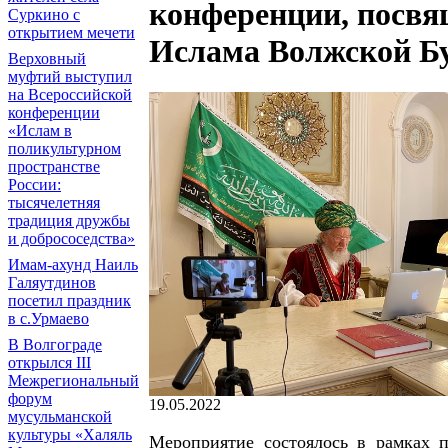
конференции, посвя
Суркино с
открытием мечети
Ислама Волжской Б
Верховный
муфтий выступил
на Всероссийской
конференции
«Ислам в
поликультурном
пространстве
России:
тысячелетняя
традиция дружбы
и добрососедства»
Имам-ахунд Наиль
Галяутдинов
посетил праздник
в с.Урмаево
В Волгограде
открылся III
Межрегиональный
форум
19.05.2022
мусульманской
культуры «Халяль
Мероприятие состоялось в рамках п