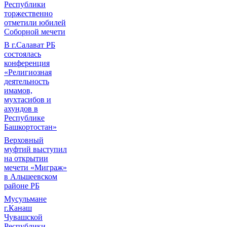
Республики
торжественно
отметили юбилей
Соборной мечети
В г.Салават РБ
состоялась
конференция
«Религиозная
деятельность
имамов,
мухтасибов и
ахундов в
Республике
Башкортостан»
Верховный
муфтий выступил
на открытии
мечети «Миграж»
в Альшеевском
районе РБ
Мусульмане
г.Канаш
Чувашской
Республики