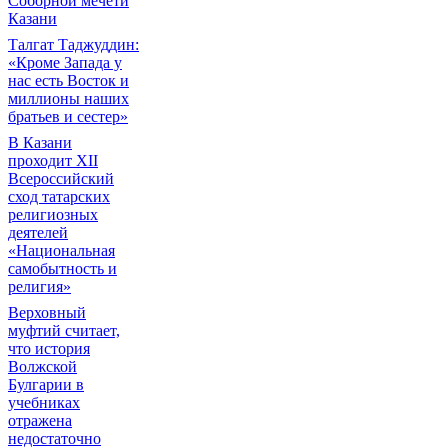
Соборной мечети
Казани
Талгат Таджуддин:
«Кроме Запада у
нас есть Восток и
миллионы наших
братьев и сестер»
В Казани
проходит XII
Всероссийский
сход татарских
религиозных
деятелей
«Национальная
самобытность и
религия»
Верховный
муфтий считает,
что история
Волжской
Булгарии в
учебниках
отражена
недостаточно