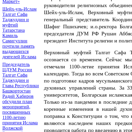
Маркет»
руководители религиозных объедине
Шейх-уль-Ислам
Шейх-уль-Ислам, Верховный муфт
Талгат Сафа
генеральный представитель Коорди
Таджуддин и
муфтий
Шафиг Пшихачев; и.о.ректора Болг
Татарстана
председателя ДУМ РФ Рушан Аббяс
Камиль
президент Института религии и поли
Самигуллин
почтили память
выдающихся
Верховный муфтий Талгат Сафа Та
деятелей Ислама
осознается со временем. Сейчас м
Председатель
отмечали 1100-летие принятия И
ЦДУМ России
календарю. Тогда во всем Советском
Талгат Сафа
Таджуддин и
по подготовке кадров мусульманского
Глава Республики
духовных управлений страны. За 33
Башкортостан
университетов, Болгарская исламска
Радий Хабиров
обсудили план
Только из-за пандемии в последние 
мероприятий,
коренные изменения в нашей духо
посвященных
поправка к Конституции о том, что 
1100-летию
принятия Ислама
являются наследием наших предко
Волжской
проводится работа по введению в этом