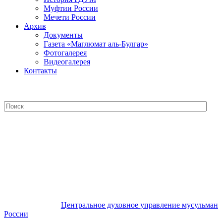
Муфтии России
Мечети России
Архив
Документы
Газета «Маглюмат аль-Булгар»
Фотогалерея
Видеогалерея
Контакты
Центральное духовное управление
мусульман России
Центральное духовное управление мусульман
России