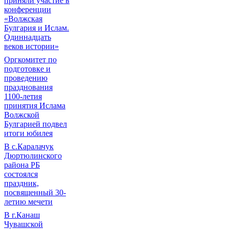
приняли участие в
конференции
«Волжская
Булгария и Ислам.
Одиннадцать
веков истории»
Оргкомитет по
подготовке и
проведению
празднования
1100-летия
принятия Ислама
Волжской
Булгарией подвел
итоги юбилея
В с.Каралачук
Дюртюлинского
района РБ
состоялся
праздник,
посвященный 30-
летию мечети
В г.Канаш
Чувашской