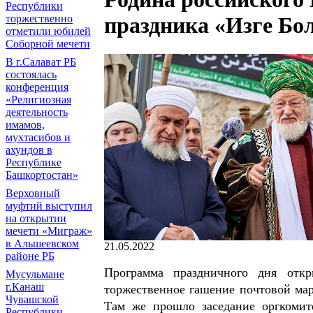
Республики
торжественно
праздника «Изге Б
отметили юбилей
Соборной мечети
В г.Салават РБ
состоялась
конференция
«Религиозная
деятельность
имамов,
мухтасибов и
ахундов в
Республике
Башкортостан»
Верховный
муфтий выступил
на открытии
мечети «Миграж»
в Альшеевском
21.05.2022
районе РБ
Программа праздничного дня откр
Мусульмане
г.Канаш
торжественное гашение почтовой мар
Чувашской
Там же прошло заседание оргкомит
Республики