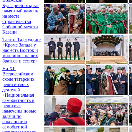
Волжской
Булгарией открыт
памятный камень
на месте
строительства
Соборной мечети
Казани
Талгат Таджуддин:
«Кроме Запада у
нас есть Восток и
миллионы наших
братьев и сестер»
На XII
Всероссийском
сходе татарских
религиозных
деятелей
«Национальная
самобытность и
религия»
намечены новые
задачи по
сохранению
самобытной