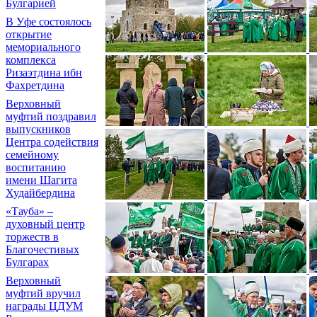
Булгарией
В Уфе состоялось
открытие
мемориального
комплекса
Ризаэтдина ибн
Фахретдина
Верховный
муфтий поздравил
выпускников
Центра содействия
семейному
воспитанию
имени Шагита
Худайбердина
«Тауба» –
духовный центр
торжеств в
Благочестивых
Булгарах
Верховный
муфтий вручил
награды ЦДУМ