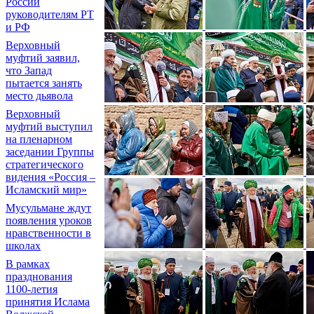
России
руководителям РТ
и РФ
Верховный
муфтий заявил,
что Запад
пытается занять
место дьявола
Верховный
муфтий выступил
на пленарном
заседании Группы
стратегического
видения «Россия –
Исламский мир»
Мусульмане ждут
появления уроков
нравственности в
школах
В рамках
празднования
1100-летия
принятия Ислама