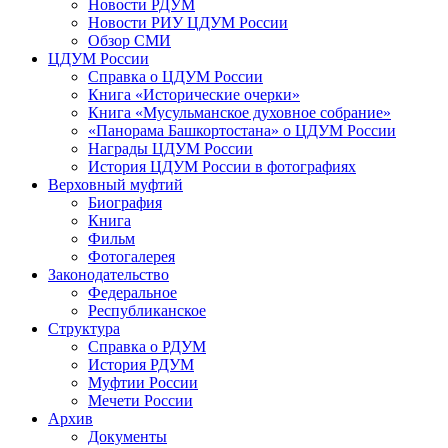
Новости РДУМ
Новости РИУ ЦДУМ России
Обзор СМИ
ЦДУМ России
Справка о ЦДУМ России
Книга «Исторические очерки»
Книга «Мусульманское духовное собрание»
«Панорама Башкортостана» о ЦДУМ России
Награды ЦДУМ России
История ЦДУМ России в фотографиях
Верховный муфтий
Биография
Книга
Фильм
Фотогалерея
Законодательство
Федеральное
Республиканское
Структура
Справка о РДУМ
История РДУМ
Муфтии России
Мечети России
Архив
Документы