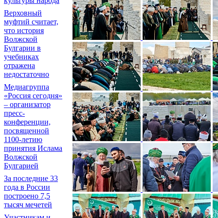
культуры народа
Верховный
муфтий считает,
что история
Волжской
Булгарии в
учебниках
отражена
недостаточно
Медиагруппа
«Россия сегодня»
– организатор
пресс-
конференции,
посвященной
1100-летию
принятия Ислама
Волжской
Булгарией
За последние 33
года в России
построено 7,5
тысяч мечетей
Участникам и