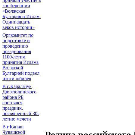
приняли участие в
конференции
«Волжская
Булгария и Ислам.
Одиннадцать
веков истории»
Оргкомитет по
подготовке и
проведению
празднования
1100-летия
принятия Ислама
Волжской
Булгарией подвел
итоги юбилея
В с.Каралачук
Дюртюлинского
района РБ
состоялся
праздник,
посвященный 30-
летию мечети
В г.Канаш
Родина российского
Чувашской