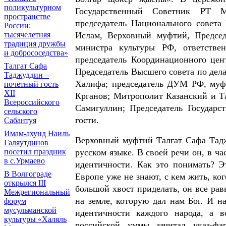
поликультурном
Государственный Советник РТ М
пространстве
председатель Национального cовета
России:
Ислам, Верховный муфтий, Предсе
тысячелетняя
традиция дружбы
министра культуры РФ, ответствен
и добрососедства»
председатель Координационного цен
Талгат Сафа
Председатель Высшего совета по де
Таджуддин –
Халифа; председатель ДУМ РФ, муф
почетный гость
XII
Крганов; Митрополит Казанский и Т
Всероссийского
Самигуллин; Председатель Государ
сельского
гости.
Сабантуя
Имам-ахунд Наиль
Верховный муфтий Талгат Сафа Тадж
Галяутдинов
русском языке. В своей речи он, в ча
посетил праздник
в с.Урмаево
идентичности. Как это понимать? Э
В Волгограде
Европе уже не знают, с кем жить, ког
открылся III
большой хвост приделать, он все ра
Межрегиональный
на земле, которую дал нам Бог. И н
форум
мусульманской
идентичности каждого народа, а 
культуры «Халяль
российской уммы зачитал указ-