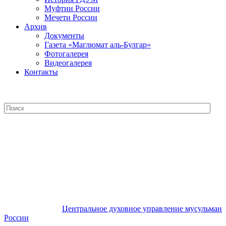
Муфтии России
Мечети России
Архив
Документы
Газета «Маглюмат аль-Булгар»
Фотогалерея
Видеогалерея
Контакты
Центральное духовное управление
мусульман России
Центральное духовное управление мусульман
России