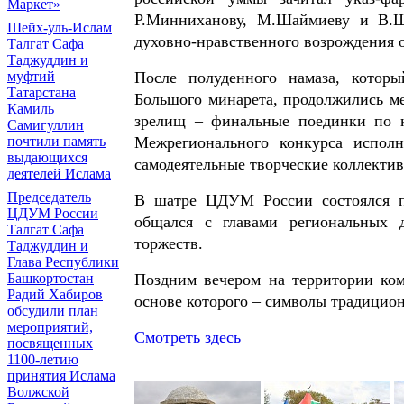
Маркет»
Р.Минниханову, М.Шаймиеву и В.Ш
Шейх-уль-Ислам
духовно-нравственного возрождения 
Талгат Сафа
Таджуддин и
После полуденного намаза, котор
муфтий
Татарстана
Большого минарета, продолжились ме
Камиль
зрелищ – финальные поединки по н
Самигуллин
Межрегионального конкурса испол
почтили память
выдающихся
самодеятельные творческие коллектив
деятелей Ислама
Председатель
В шатре ЦДУМ России состоялся п
ЦДУМ России
общался с главами региональных 
Талгат Сафа
торжеств.
Таджуддин и
Глава Республики
Поздним вечером на территории комп
Башкортостан
Радий Хабиров
основе которого – символы традицио
обсудили план
мероприятий,
Смотреть здесь
посвященных
1100-летию
принятия Ислама
Волжской