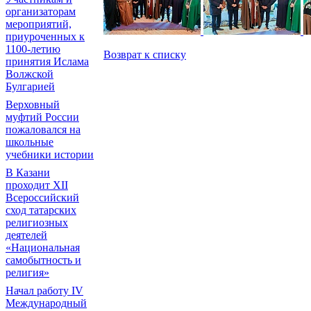
организаторам
мероприятий,
приуроченных к
1100-летию
Возврат к списку
принятия Ислама
Волжской
Булгарией
Верховный
муфтий России
пожаловался на
школьные
учебники истории
В Казани
проходит XII
Всероссийский
сход татарских
религиозных
деятелей
«Национальная
самобытность и
религия»
Начал работу IV
Международный