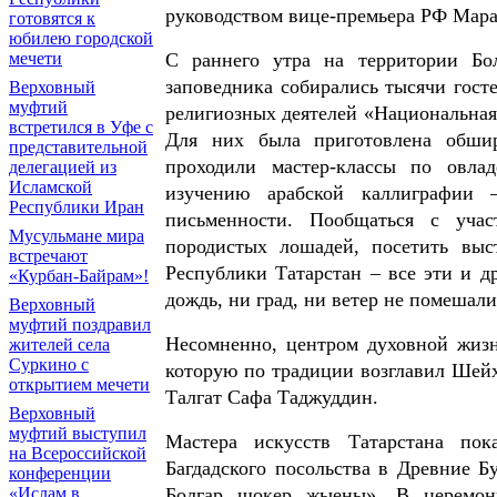
руководством вице-премьера РФ Мара
готовятся к
юбилею городской
С раннего утра на территории Болг
мечети
заповедника собирались тысячи госте
Верховный
муфтий
религиозных деятелей «Национальная 
встретился в Уфе с
Для них была приготовлена обшир
представительной
проходили мастер-классы по овла
делегацией из
Исламской
изучению арабской каллиграфии –
Республики Иран
письменности. Пообщаться с учас
Мусульмане мира
породистых лошадей, посетить выс
встречают
Республики Татарстан – все эти и д
«Курбан-Байрам»!
дождь, ни град, ни ветер не помешал
Верховный
муфтий поздравил
Несомненно, центром духовной жизн
жителей села
Суркино с
которую по традиции возглавил Шей
открытием мечети
Талгат Сафа Таджуддин.
Верховный
муфтий выступил
Мастера искусств Татарстана пок
на Всероссийской
Багдадского посольства в Древние Б
конференции
Болгар щокер җыены». В церемон
«Ислам в