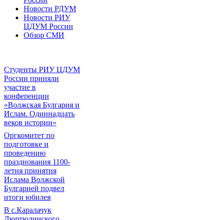
Новости РДУМ
Новости РИУ
ЦДУМ России
Обзор СМИ
Студенты РИУ ЦДУМ
России приняли
участие в
конференции
«Волжская Булгария и
Ислам. Одиннадцать
веков истории»
Оргкомитет по
подготовке и
проведению
празднования 1100-
летия принятия
Ислама Волжской
Булгарией подвел
итоги юбилея
В с.Каралачук
Дюртюлинского