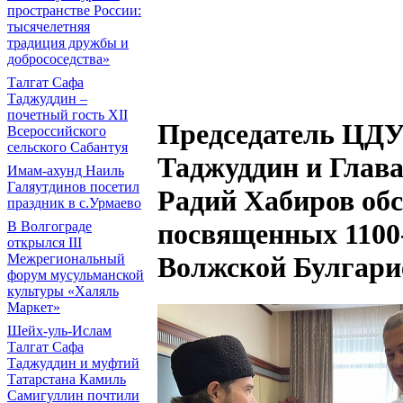
пространстве России:
тысячелетняя
традиция дружбы и
добрососедства»
Талгат Сафа
Таджуддин –
почетный гость XII
Председатель ЦДУ
Всероссийского
сельского Сабантуя
Таджуддин и Глав
Имам-ахунд Наиль
Галяутдинов посетил
Радий Хабиров об
праздник в с.Урмаево
посвященных 1100
В Волгограде
открылся III
Межрегиональный
Волжской Булгари
форум мусульманской
культуры «Халяль
Маркет»
Шейх-уль-Ислам
Талгат Сафа
Таджуддин и муфтий
Татарстана Камиль
Самигуллин почтили