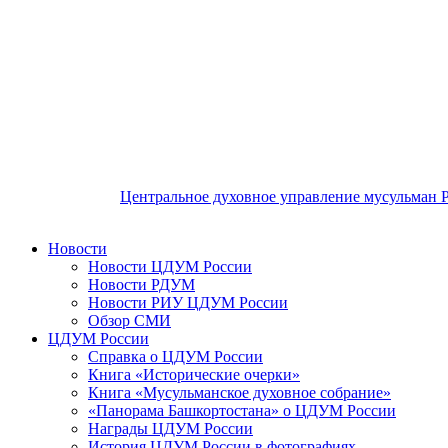
Центральное духовное управление мусульман 
Новости
Новости ЦДУМ России
Новости РДУМ
Новости РИУ ЦДУМ России
Обзор СМИ
ЦДУМ России
Справка о ЦДУМ России
Книга «Исторические очерки»
Книга «Мусульманское духовное собрание»
«Панорама Башкортостана» о ЦДУМ России
Награды ЦДУМ России
История ЦДУМ России в фотографиях