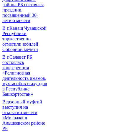
района РБ состоялся
праздник,
посвященный 30-
летию мечети
В г.Канаш Чувашской
Республики
торжественно
отметили юбилей
Соборной мечети
В г.Салават РБ
состоялась
конференция
«Религиозная
деятельность имамов,
мухтасибов и ахундов
в Республике
Башкортостан»
Верховный муфтий
выступил на
открытии мечети
«Миграж» в
Альшеевском районе
РБ