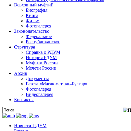
Верховный муфтий
Биография
Книга
Фильм
Фотогалерея
Законодательство
Федеральное
Республиканское
Структура
Справка о РДУМ
История РДУМ
Муфтии России
Мечети России
Архив
Документы
Газета «Маглюмат аль-Булгар»
Фотогалерея
Видеогалерея
Контакты
Новости ЦДУМ
России