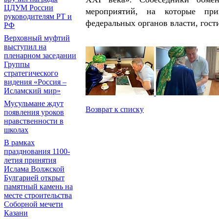
ЦДУМ России
мероприятий, на которые при
руководителям РТ и
федеральных органов власти, гост
РФ
Верховный муфтий
выступил на
пленарном заседании
Группы
стратегического
видения «Россия –
Исламский мир»
Мусульмане ждут
Возврат к списку
появления уроков
нравственности в
школах
В рамках
празднования 1100-
летия принятия
Ислама Волжской
Булгарией открыт
памятный камень на
месте строительства
Соборной мечети
Казани