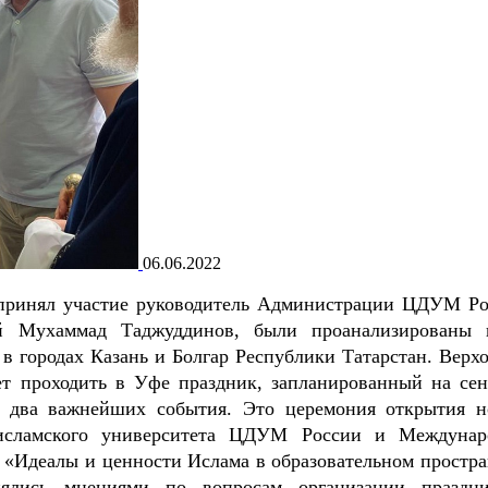
06.06.2022
е принял участие руководитель Администрации ЦДУМ Ро
й Мухаммад Таджуддинов, были проанализированы 
 городах Казань и Болгар Республики Татарстан. Верх
ет проходить в Уфе праздник, запланированный на сен
– два важнейших события. Это церемония открытия н
 исламского университета ЦДУМ России и Междунар
 «Идеалы и ценности Ислама в образовательном простра
нялись мнениями по вопросам организации праздн