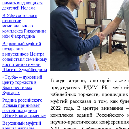
память выдающихся
деятелей Ислама
В Уфе состоялось
открытие
мемориального
комплекса Ризаэтдина
ибн Фахретдина
Верховный муфтий
поздравил
выпускников Центра
содействия семейному
воспитанию имени
Шагита Худайбердина
«Тауба» – духовный
В ходе встречи, в которой такж
центр торжеств в
председатель РДУМ РБ, муфти
Благочестивых
Булгарах
юбилейных торжеств, прошедших в
Родина российского
муфтий рассказал о том, как буд
Ислама принимает
2022 года. В центре внимания 
гостей праздника
комплекса зданий Российского
«Изге Болгар җыены»
научно-практическая конференция
Верховный муфтий
XXI века». Собеседники обме
вручил награды