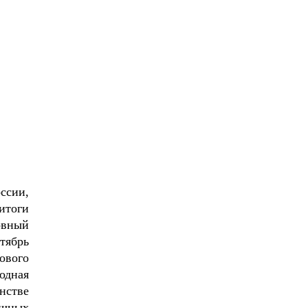
ссии,
итоги
овный
тябрь
ового
одная
нстве
ичных