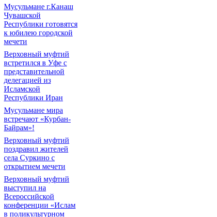
Мусульмане г.Канаш
Чувашской
Республики готовятся
к юбилею городской
мечети
Верховный муфтий
встретился в Уфе с
представительной
делегацией из
Исламской
Республики Иран
Мусульмане мира
встречают «Курбан-
Байрам»!
Верховный муфтий
поздравил жителей
села Суркино с
открытием мечети
Верховный муфтий
выступил на
Всероссийской
конференции «Ислам
в поликультурном