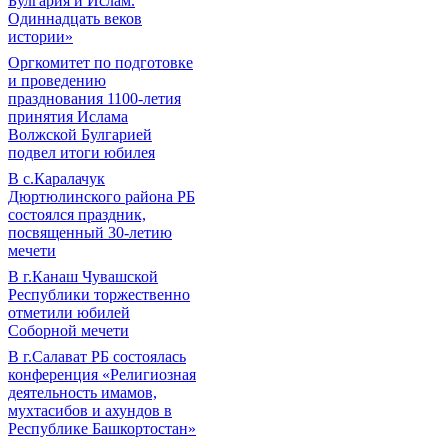
Булгария и Ислам.
Одиннадцать веков
истории»
Оргкомитет по подготовке
и проведению
празднования 1100-летия
принятия Ислама
Волжской Булгарией
подвел итоги юбилея
В с.Каралачук
Дюртюлинского района РБ
состоялся праздник,
посвященный 30-летию
мечети
В г.Канаш Чувашской
Республики торжественно
отметили юбилей
Соборной мечети
В г.Салават РБ состоялась
конференция «Религиозная
деятельность имамов,
мухтасибов и ахундов в
Республике Башкортостан»