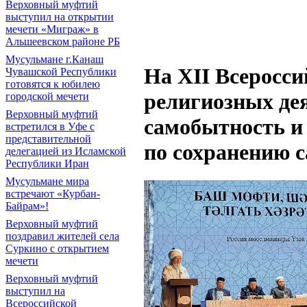
Верховный муфтий
выступил на открытии
мечети «Миграж» в
Альшеевском районе РБ
Мусульмане г.Канаш
На XII Всеросси
Чувашской Республики
готовятся к юбилею
религиозных де
городской мечети
Верховный муфтий
самобытность и
встретился в Уфе с
представительной
по сохранению 
делегацией из Исламской
Республики Иран
Мусульмане мира
встречают «Курбан-
Байрам»!
Верховный муфтий
поздравил жителей села
Суркино с открытием
мечети
Верховный муфтий
выступил на
Всероссийской