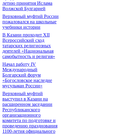
летию принятия Ислама
Волжской Булгарией
Верховный муфтий России
пожаловался на школьные
учебники истории
В Казани проходит XII
Всероссийский сход
татарских религиозных
деятелей «Национальная
самобытность и религия»
Начал работу IV
Международный
Болгарский форум
«Богословское наследие
мусульман России»
Верховный муфтий
выступил в Казани на
расширенном заседании
Республиканского
организационного
комитета по подготовке и
проведению празднования
1100-летия официального