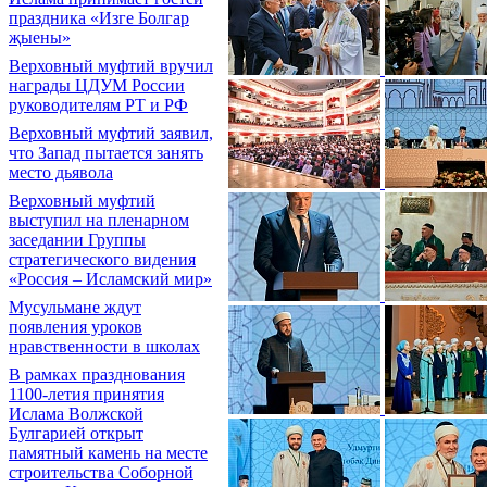
праздника «Изге Болгар
җыены»
Верховный муфтий вручил
награды ЦДУМ России
руководителям РТ и РФ
Верховный муфтий заявил,
что Запад пытается занять
место дьявола
Верховный муфтий
выступил на пленарном
заседании Группы
стратегического видения
«Россия – Исламский мир»
Мусульмане ждут
появления уроков
нравственности в школах
В рамках празднования
1100-летия принятия
Ислама Волжской
Булгарией открыт
памятный камень на месте
строительства Соборной