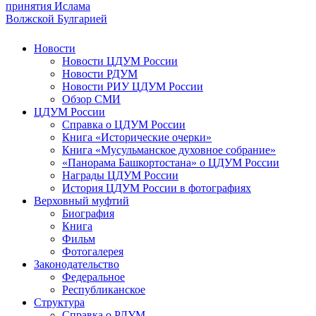
принятия Ислама
Волжской Булгарией
Новости
Новости ЦДУМ России
Новости РДУМ
Новости РИУ ЦДУМ России
Обзор СМИ
ЦДУМ России
Справка о ЦДУМ России
Книга «Исторические очерки»
Книга «Мусульманское духовное собрание»
«Панорама Башкортостана» о ЦДУМ России
Награды ЦДУМ России
История ЦДУМ России в фотографиях
Верховный муфтий
Биография
Книга
Фильм
Фотогалерея
Законодательство
Федеральное
Республиканское
Структура
Справка о РДУМ