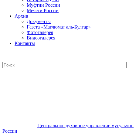
Муфтии России
Мечети России
Архив
Документы
Газета «Маглюмат аль-Булгар»
Фотогалерея
Видеогалерея
Контакты
Центральное духовное управление
мусульман России
Центральное духовное управление мусульман
России