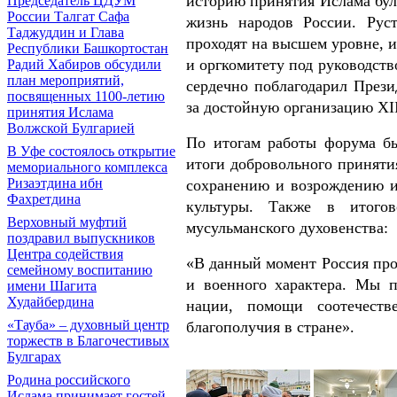
историю принятия Ислама булг
Председатель ЦДУМ
России Талгат Сафа
жизнь народов России. Рус
Таджуддин и Глава
проходят на высшем уровне, 
Республики Башкортостан
и оргкомитету под руководст
Радий Хабиров обсудили
план мероприятий,
сердечно поблагодарил През
посвященных 1100-летию
за достойную организацию XII
принятия Ислама
Волжской Булгарией
По итогам работы форума бы
В Уфе состоялось открытие
итоги добровольного приняти
мемориального комплекса
Ризаэтдина ибн
сохранению и возрождению и
Фахретдина
культуры. Также в итогов
Верховный муфтий
мусульманского духовенства:
поздравил выпускников
Центра содействия
«В данный момент Россия про
семейному воспитанию
и военного характера. Мы п
имени Шагита
Худайбердина
нации, помощи соотечеств
«Тауба» – духовный центр
благополучия в стране».
торжеств в Благочестивых
Булгарах
Родина российского
Ислама принимает гостей