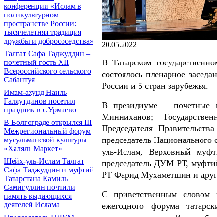
конференции «Ислам в
поликультурном
пространстве России:
тысячелетняя традиция
дружбы и добрососедства»
20.05.2022
Талгат Сафа Таджуддин –
В Татарском государственн
почетный гость XII
Всероссийского сельского
состоялось пленарное заседа
Сабантуя
России и 5 стран зарубежья.
Имам-ахунд Наиль
Галяутдинов посетил
В президиуме – почетные г
праздник в с.Урмаево
Минниханов; Государств
В Волгограде открылся III
Председателя Правительств
Межрегиональный форум
председатель Национального 
мусульманской культуры
«Халяль Маркет»
уль-Ислам, Верховный муф
Шейх-уль-Ислам Талгат
председатель ДУМ РТ, муфтий
Сафа Таджуддин и муфтий
РТ Фарид Мухаметшин и друг
Татарстана Камиль
Самигуллин почтили
С приветственным словом 
память выдающихся
деятелей Ислама
ежегодного форума татарс