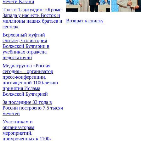
мечети Казани
Талгат Таджуддин: «Кроме
Запада у нас есть Восток и
Возврат к списку
миллионы наших братьев и
сестер»
Верховный муфтий
считает, что история
Волжской Булгарии в
учебниках отражена
недостаточно
Медиагруппа «Россия
сегодня» – организатор
пресс-конференции,
посвященной 1100-летию
принятия Ислама
Волжской Булгарией
За последние 33 года в
России построено 7,5 тысяч
мечетей
Участникам и
организаторам
мероприятий,
приуроченных к 1100-