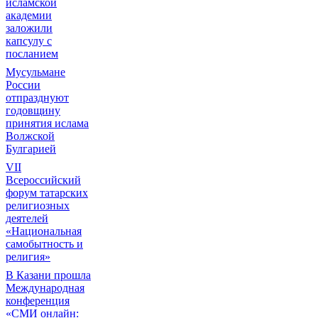
исламской
академии
заложили
капсулу с
посланием
Мусульмане
России
отпразднуют
годовщину
принятия ислама
Волжской
Булгарией
VII
Всероссийский
форум татарских
религиозных
деятелей
«Национальная
самобытность и
религия»
В Казани прошла
Международная
конференция
«СМИ онлайн: