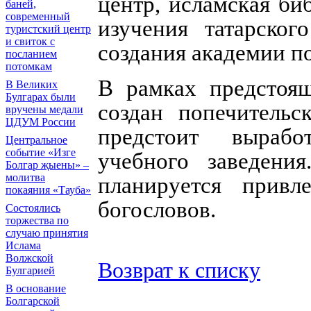
центр, исламская биб
баней,
современный
изучения татарског
туристский центр
и свиток с
создания академии п
посланием
потомкам
В рамках предстоящ
В Великих
Булгарах были
создан попечительс
вручены медали
ЦДУМ России
предстоит вырабо
Центральное
событие «Изге
учебного заведени
Болгар җыены» –
молитва
планируется прив
покаяния «Тауба»
богословов.
Состоялись
торжества по
случаю принятия
Ислама
Волжской
Возврат к списку
Булгарией
В основание
Болгарской