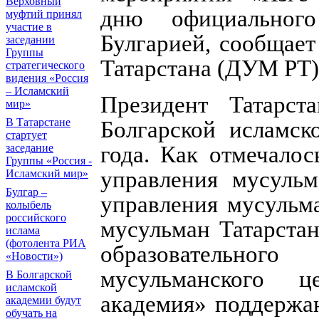
Верховный
дню официальног
муфтий принял
участие в
Булгарией, сообщае
заседании
Группы
Татарстана (ДУМ РТ)
стратегического
видения «Россия
– Исламский
Президент Татарст
мир»
В Татарстане
Болгарской исламск
стартует
года. Как отмечалос
заседание
Группы «Россия -
управления мусульм
Исламский мир»
Булгар –
управления мусульм
колыбель
российского
мусульман Татарстан
ислама
(фотолента РИА
образовательного
«Новости»)
мусульманского ц
В Болгарской
исламской
академия» поддержан
академии будут
обучать на