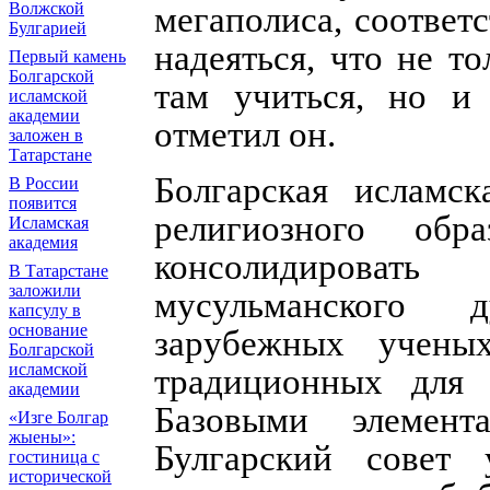
Волжской
мегаполиса, соответ
Булгарией
надеяться, что не т
Первый камень
Болгарской
там учиться, но и 
исламской
академии
отметил он.
заложен в
Татарстане
Болгарская исламск
В России
появится
религиозного обр
Исламская
академия
консолидироват
В Татарстане
заложили
мусульманского 
капсулу в
основание
зарубежных учены
Болгарской
исламской
традиционных для 
академии
Базовыми элемент
«Изге Болгар
жыены»:
Булгарский совет у
гостиница с
исторической