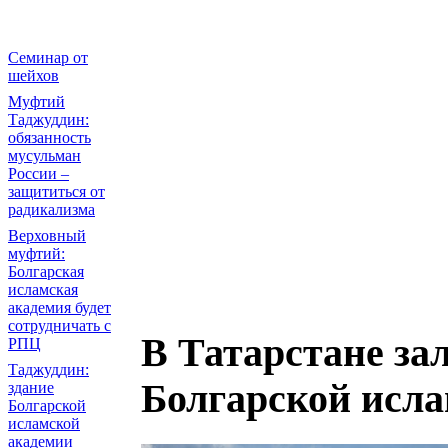
Семинар от
шейхов
Муфтий
Таджуддин:
обязанность
мусульман
России –
защититься от
радикализма
Верховный
муфтий:
Болгарская
исламская
академия будет
сотрудничать с
В Татарстане за
РПЦ
Таджуддин:
Болгарской исл
здание
Болгарской
исламской
академии