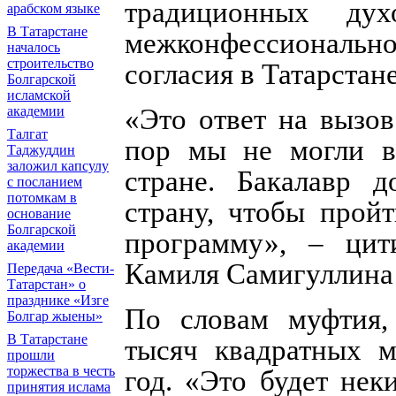
традиционных дух
арабском языке
В Татарстане
межконфессиональн
началось
строительство
согласия в Татарстане
Болгарской
исламской
«Это ответ на вызо
академии
Талгат
пор мы не могли в
Таджуддин
заложил капсулу
стране. Бакалавр 
с посланием
потомкам в
страну, чтобы прой
основание
Болгарской
программу», – цит
академии
Камиля Самигуллина
Передача «Вести-
Татарстан» о
празднике «Изге
По словам муфтия,
Болгар жыены»
В Татарстане
тысяч квадратных м
прошли
торжества в честь
год. «Это будет нек
принятия ислама