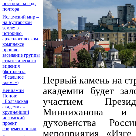
построят за год-
полтора
Исламский мир –
на Булгарской
земле: в
историко-
археологическом
комплексе
прошло
заседание группы
стратегического
видения
(фотолента
«Реальное
Первый камень на ст
время»)
академии будет зал
Вениамин
Попов:
участием Прези
«Болгарская
академия –
Минниханова и р
крупнейший
исламский
духовенства Росс
проект
современности»
мероприятия «Изге