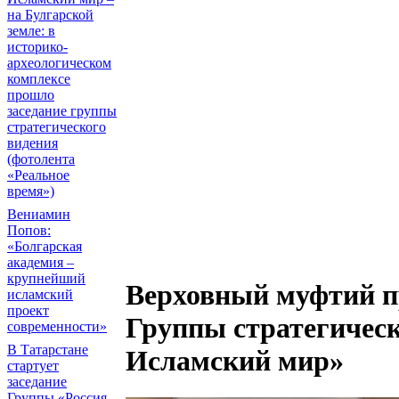
на Булгарской
земле: в
историко-
археологическом
комплексе
прошло
заседание группы
стратегического
видения
(фотолента
«Реальное
время»)
Вениамин
Попов:
«Болгарская
академия –
крупнейший
Верховный муфтий пр
исламский
проект
Группы стратегическ
современности»
В Татарстане
Исламский мир»
стартует
заседание
Группы «Россия -