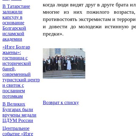
когда люди видят друг в друге брата и
В Татарстане
многие из них пожилого возраста
заложили
капсулу в
противостоять экстремистам и террор
основание
и довести до молодежи истинную р
Болгарской
предки».
исламской
академии
«Изге Болгар
жыены»:
гостиница с
исторической
баней,
современный
туристский центр
и свиток с
посланием
потомкам
Возврат к списку
В Великих
Булгарах были
вручены медали
ЦДУМ России
Центральное
событие «Изге