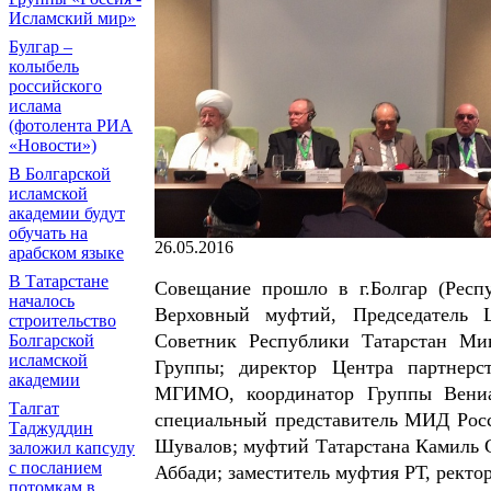
Исламский мир»
Булгар –
колыбель
российского
ислама
(фотолента РИА
«Новости»)
В Болгарской
исламской
академии будут
обучать на
26.05.2016
арабском языке
В Татарстане
Совещание прошло в г.Болгар (Респ
началось
Верховный муфтий, Председатель 
строительство
Советник Республики Татарстан Ми
Болгарской
исламской
Группы; директор Центра партнерс
академии
МГИМО, координатор Группы Вени
Талгат
специальный представитель МИД Рос
Таджуддин
Шувалов; муфтий Татарстана Камиль 
заложил капсулу
с посланием
Аббади; заместитель муфтия РТ, рект
потомкам в