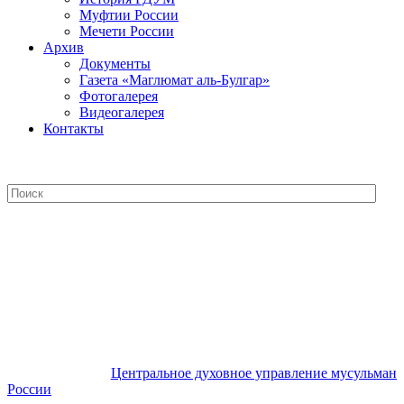
Муфтии России
Мечети России
Архив
Документы
Газета «Маглюмат аль-Булгар»
Фотогалерея
Видеогалерея
Контакты
Центральное духовное управление
мусульман России
Центральное духовное управление мусульман
России