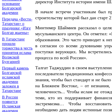
директор Института истории имени Ш
основание
Болгарской
В начале встречи участникам был п
академии
строительству которой был дан старт 21
Передача «Вести-
Татарстан» о
Минтимер Шаймиев рассказал о целях
празднике «Изге
Болгар жыены»
мусульманского центра. Он отметил: «
В Татарстане
образования. Это часто приводит к не
прошли
в согласии со всеми духовными упра
торжества в честь
поступки верующих. Мы встретились в
принятия ислама
Волжской
процесса по всей России».
Булгарией
Талгат Таджуддин в своем выступлени
Первый камень
Болгарской
последователи традиционных конфесси
исламской
знания, чтобы был стандарт и не было 
академии
на Ближнем Востоке, – от незнания,
заложен в
Татарстане
человечность... Чтобы ислам не отож
В России
теми, кто их поддерживает финансо
появится
экстремизма… Чтобы восстановит
Исламская
необходимо дать людям истинные позна
академия