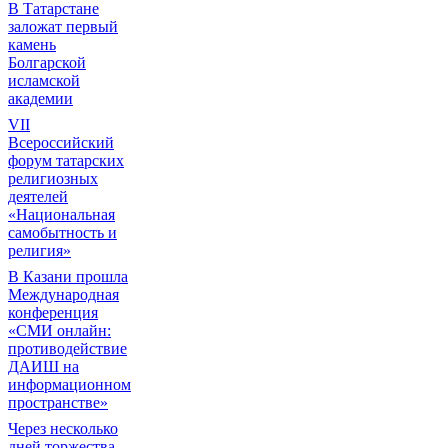
В Татарстане
заложат первый
камень
Болгарской
исламской
академии
VII
Всероссийский
форум татарских
религиозных
деятелей
«Национальная
самобытность и
религия»
В Казани прошла
Международная
конференция
«СМИ онлайн:
противодействие
ДАИШ на
информационном
пространстве»
Через несколько
дней торжества