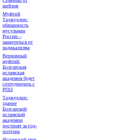
Семинар от
шейхов
Муфтий
Таджуддин:
обязанность
мусульман
России –
защититься от
радикализма
Верховный
муфтий:
Болгарская
исламская
академия будет
сотрудничать с
РПЦ
Таджуддин:
здание
Болгарской
исламской
академии
построят за год-
полтора
Исламский мир –