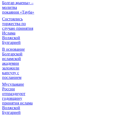
Болгар җыены» –
молитва
покаяния «Тауба»
Состоялись
торжества по
случаю принятия
Ислама
Волжской
Булгарией
В основание
Болгарской
исламской
академии
заложили
капсулу с
посланием
Мусульмане
России
отпразднуют
годовщину
принятия ислама
Волжской
Булгарией