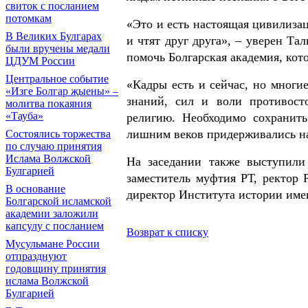
свиток с посланием
потомкам
«Это и есть настоящая цивилизац
В Великих Булгарах
и чтят друг друга», – уверен Та
были вручены медали
помочь Болгарская академия, кото
ЦДУМ России
Центральное событие
«Кадры есть и сейчас, но многи
«Изге Болгар җыены» –
знаний, сил и воли противост
молитва покаяния
«Тауба»
религию. Необходимо сохранит
лишним веков придерживались на
Состоялись торжества
по случаю принятия
Ислама Волжской
На заседании также выступили
Булгарией
заместитель муфтия РТ, ректор
В основание
директор Института истории им
Болгарской исламской
академии заложили
капсулу с посланием
Возврат к списку
Мусульмане России
отпразднуют
годовщину принятия
ислама Волжской
Булгарией