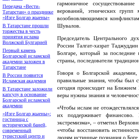
гармоничное сосуществование
Передача «Вести-
верований, этнических групп 
Татарстан» о празднике
«Изге Болгар жыены»
возобновляющимися конфликтами
Шувалов.
В Татарстане прошли
торжества в честь
принятия ислама
Председатель Центрального ду
Волжской Булгарией
России Талгат-хазрат Таджуддин
Первый камень
Болгаре, который за последние
Болгарской исламской
страны, последователи традицион
академии заложен в
Татарстане
Говоря о Болгарской академии
В России появится
правильные знания, чтобы был ст
Исламская академия
сегодня происходит на Ближнем 
В Татарстане заложили
капсулу в основание
веры нужны знания и человечнос
Болгарской исламской
академии
«Чтобы ислам не отождествлялся
«Изге Болгар жыены»:
их поддерживает финансово.
гостиница с
экстремизма», – отметил Верхов
исторической баней,
«чтобы восстановить истинност
современный
туристский центр и
людям истинные познания о Боге 