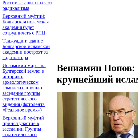
России – защититься от
радикализма
Верховный муфтий:
Болгарская исламская
академия будет
сотрудничать с РПЦ
Таджуддин: здание
Болгарской исламской
академии построят за
год-полтора
Вениамин Попов: 
Исламский мир – на
Булгарской земле: в
крупнейший ислам
историко-
археологическом
комплексе прошло
заседание группы
стратегического
видения (фотолента
«Реальное время»)
Верховный муфтий
принял участие в
заседании Группы
стратегического