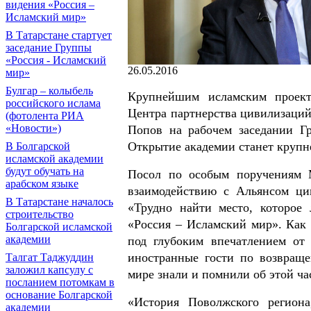
видения «Россия –
Исламский мир»
В Татарстане стартует
заседание Группы
«Россия - Исламский
26.05.2016
мир»
Булгар – колыбель
Крупнейшим исламским проект
российского ислама
Центра партнерства цивилизац
(фотолента РИА
«Новости»)
Попов на рабочем заседании Гр
Открытие академии станет крупн
В Болгарской
исламской академии
будут обучать на
Посол по особым поручениям 
арабском языке
взаимодействию с Альянсом ци
В Татарстане началось
«Трудно найти место, которое
строительство
«Россия – Исламский мир». Как 
Болгарской исламской
академии
под глубоким впечатлением от 
иностранные гости по возвраще
Талгат Таджуддин
заложил капсулу с
мире знали и помнили об этой ча
посланием потомкам в
основание Болгарской
«История Поволжского региона
академии