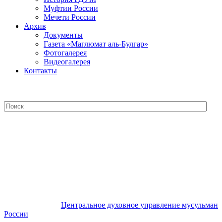
Муфтии России
Мечети России
Архив
Документы
Газета «Маглюмат аль-Булгар»
Фотогалерея
Видеогалерея
Контакты
Центральное духовное управление
мусульман России
Центральное духовное управление мусульман
России