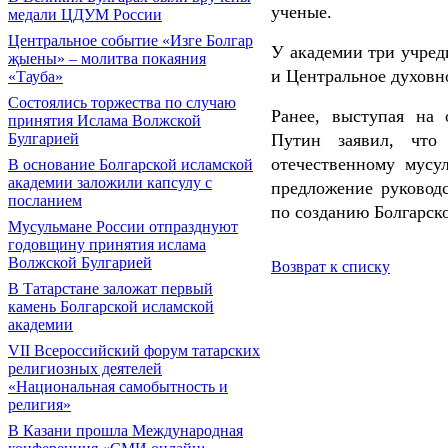
ученые.
медали ЦДУМ России
Центральное событие «Изге Болгар
У академии три учред
җыены» – молитва покаяния
и Центральное духовн
«Тауба»
Состоялись торжества по случаю
Ранее, выступая на
принятия Ислама Волжской
Булгарией
Путин заявил, что 
отечественному мусу
В основание Болгарской исламской
академии заложили капсулу с
предложение руковод
посланием
по созданию Болгарск
Мусульмане России отпразднуют
годовщину принятия ислама
Волжской Булгарией
Возврат к списку
В Татарстане заложат первый
камень Болгарской исламской
академии
VII Всероссийский форум татарских
религиозных деятелей
«Национальная самобытность и
религия»
В Казани прошла Международная