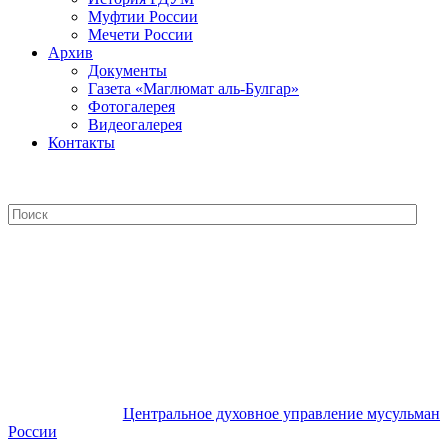
Муфтии России
Мечети России
Архив
Документы
Газета «Маглюмат аль-Булгар»
Фотогалерея
Видеогалерея
Контакты
Центральное духовное управление
мусульман России
Центральное духовное управление мусульман
России