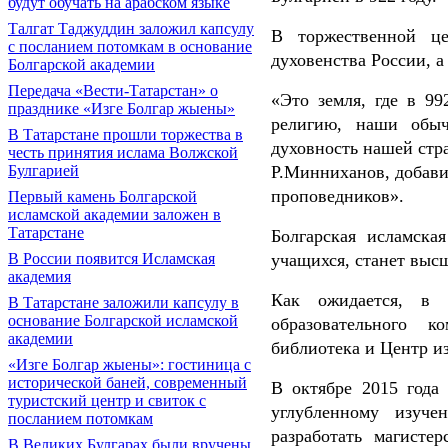
будут обучать на арабском языке
Талгат Таджуддин заложил капсулу
В торжественной це
с посланием потомкам в основание
духовенства России, 
Болгарской академии
Передача «Вести-Татарстан» о
«Это земля, где в 9
празднике «Изге Болгар жыены»
религию, наши обыч
В Татарстане прошли торжества в
духовность нашей стр
честь принятия ислама Волжской
Булгарией
Р.Минниханов, добави
проповедников».
Первый камень Болгарской
исламской академии заложен в
Татарстане
Болгарская исламска
В России появится Исламская
учащихся, станет выс
академия
Как ожидается, в 
В Татарстане заложили капсулу в
основание Болгарской исламской
образовательного к
академии
библиотека и Центр из
«Изге Болгар жыены»: гостиница с
исторической баней, современный
В октябре 2015 года
туристский центр и свиток с
углубленному изуче
посланием потомкам
разработать магисте
В Великих Булгарах были вручены