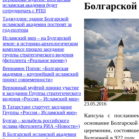
Болгарской
исламская академия будет
сотрудничать с РПЦ
Таджуддин: здание Болгарской
исламской академии построят за
год-полтора
Исламский мир – на Булгарской
земле: в историко-археологическом
комплексе прошло заседание
группы стратегического видения
(фотолента «Реальное время»)
Вениамин Попов: «Болгарская
академия – крупнейший исламский
проект современности»
Верховный муфтий принял участие
в заседании Группы стратегического
видения «Россия – Исламский мир»
23.05.2016
В Татарстане стартует заседание
Группы «Россия - Исламский мир»
Капсула с послание
Булгар – колыбель российского
основание Болгарской
ислама (фотолента РИА «Новости»)
церемонии, состоявше
В Болгарской исламской академии
Булгарией в 922 году.