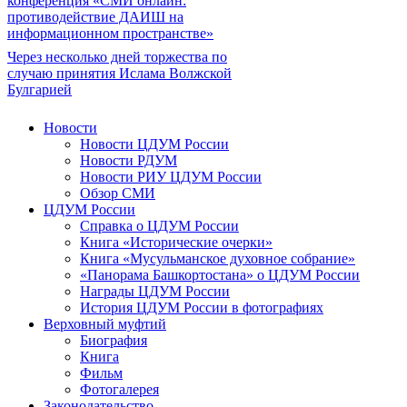
конференция «СМИ онлайн:
противодействие ДАИШ на
информационном пространстве»
Через несколько дней торжества по
случаю принятия Ислама Волжской
Булгарией
Новости
Новости ЦДУМ России
Новости РДУМ
Новости РИУ ЦДУМ России
Обзор СМИ
ЦДУМ России
Справка о ЦДУМ России
Книга «Исторические очерки»
Книга «Мусульманское духовное собрание»
«Панорама Башкортостана» о ЦДУМ России
Награды ЦДУМ России
История ЦДУМ России в фотографиях
Верховный муфтий
Биография
Книга
Фильм
Фотогалерея
Законодательство