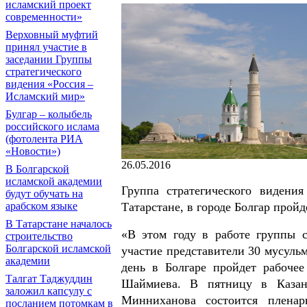
исламский проект
современности»
Верховный муфтий
принял участие в
заседании Группы
стратегического
видения «Россия –
Исламский мир»
Булгар – колыбель
российского ислама
(фотолента РИА
«Новости»)
26.05.2016
В Болгарской
исламской академии
Группа стратегического видени
будут обучать на
Татарстане, в городе Болгар прой
арабском языке
В Татарстане началось
«В этом году в работе группы 
строительство
Болгарской исламской
участие представители 30 мусульм
академии
день в Болгаре пройдет рабочее
Талгат Таджуддин
Шаймиева. В пятницу в Казани
заложил капсулу с
Минниханова состоится пленар
посланием потомкам в