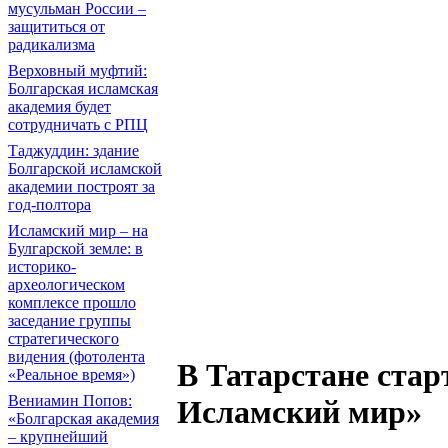
мусульман России –
защититься от
радикализма
Верховный муфтий:
Болгарская исламская
академия будет
сотрудничать с РПЦ
Таджуддин: здание
Болгарской исламской
академии построят за
год-полтора
Исламский мир – на
Булгарской земле: в
историко-
археологическом
комплексе прошло
заседание группы
стратегического
видения (фотолента
В Татарстане стар
«Реальное время»)
Вениамин Попов:
Исламский мир»
«Болгарская академия
– крупнейший