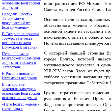
иностранных дел РФ Михаила Бог
основание Болгарской
академии
Совета муфтиев России Равиля Га
Передача «Вести-
Татарстан» о
Основные цели запланированных
празднике «Изге
объективного мнения о России,
Болгар жыены»
основной акцент на заседании в э
В Татарстане прошли
накопленного опыта в области с
торжества в честь
По итогам заседания планируется
принятия ислама
Волжской Булгарией
С историей бывшей столицы Вол
Первый камень
Болгарской исламской
городе Болгар, который являе
академии заложен в
мусульманского зодчества и еди
Татарстане
XIII-XIV веков. Здесь же будет п
В России появится
субботу участники заседания гр
Исламская академия
татарского праздника Сабантуй в 
В Татарстане
заложили капсулу в
Группа стратегического видени
основание Болгарской
исламской академии
руководством Евгения Примак
Федерация присоединилась к Орга
«Изге Болгар жыены»:
гостиница с
Группа провела пять заседаний 