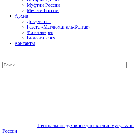
Муфтии России
Мечети России
Архив
Документы
Газета «Маглюмат аль-Булгар»
Фотогалерея
Видеогалерея
Контакты
Центральное духовное управление
мусульман России
Центральное духовное управление мусульман
России