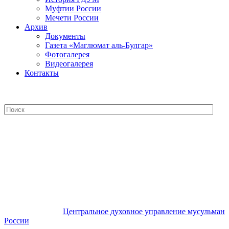
Муфтии России
Мечети России
Архив
Документы
Газета «Маглюмат аль-Булгар»
Фотогалерея
Видеогалерея
Контакты
Центральное духовное управление
мусульман России
Центральное духовное управление мусульман
России