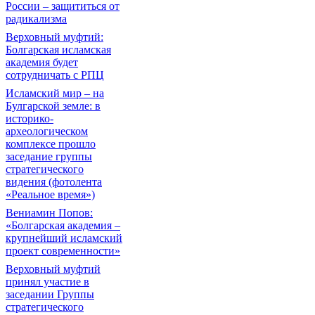
России – защититься от
радикализма
Верховный муфтий:
Болгарская исламская
академия будет
сотрудничать с РПЦ
Исламский мир – на
Булгарской земле: в
историко-
археологическом
комплексе прошло
заседание группы
стратегического
видения (фотолента
«Реальное время»)
Вениамин Попов:
«Болгарская академия –
крупнейший исламский
проект современности»
Верховный муфтий
принял участие в
заседании Группы
стратегического