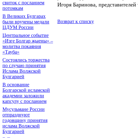
свиток с посланием
Игоря Баринова, представителей
потомкам
В Великих Булгарах
Возврат к списку
были вручены медали
ЦДУМ России
Центральное событие
«Изге Болгар җыены» –
молитва покаяния
«Тауба»
Состоялись торжества
по случаю принятия
Ислама Волжской
Булгарией
В основание
Болгарской исламской
академии заложили
капсулу с посланием
Мусульмане России
отпразднуют
годовщину принятия
ислама Волжской
Булгарией