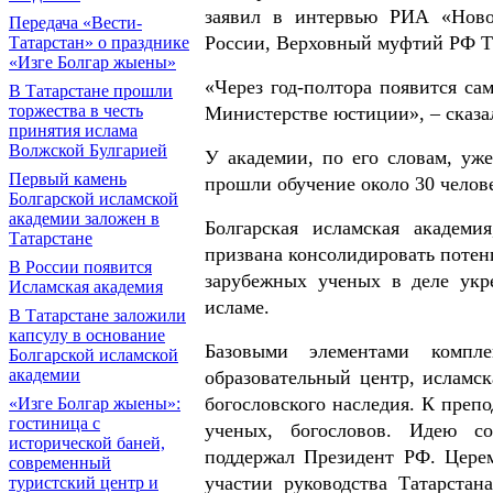
заявил в интервью РИА
«
Ново
Передача «Вести-
России, Верховный муфтий РФ Т
Татарстан» о празднике
«Изге Болгар жыены»
«Через год-полтора появится сам
В Татарстане прошли
торжества в честь
Министерстве юстиции», – сказа
принятия ислама
Волжской Булгарией
У академии, по его словам, уж
Первый камень
прошли обучение около 30 челове
Болгарской исламской
академии заложен в
Болгарская исламская академи
Татарстане
призвана консолидировать потен
В России появится
зарубежных ученых в деле укр
Исламская академия
исламе.
В Татарстане заложили
капсулу в основание
Базовыми элементами компле
Болгарской исламской
академии
образовательный центр, исламск
богословского наследия. К пре
«Изге Болгар жыены»:
гостиница с
ученых, богословов. Идею со
исторической баней,
поддержал Президент РФ. Цере
современный
участии руководства Татарстан
туристский центр и