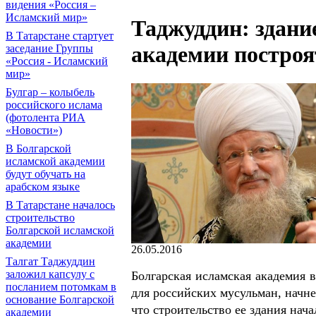
видения «Россия –
Исламский мир»
Таджуддин: здани
В Татарстане стартует
академии построя
заседание Группы
«Россия - Исламский
мир»
Булгар – колыбель
российского ислама
(фотолента РИА
«Новости»)
В Болгарской
исламской академии
будут обучать на
арабском языке
В Татарстане началось
строительство
Болгарской исламской
академии
26.05.2016
Талгат Таджуддин
заложил капсулу с
Болгарская исламская академия в
посланием потомкам в
для российских мусульман, начнет
основание Болгарской
что строительство ее здания начал
академии