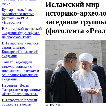
Исламский мир – 
мир»
Булгар – колыбель
историко-археол
российского ислама
(фотолента РИА
заседание группы
«Новости»)
(фотолента «Реал
В Болгарской исламской
академии будут обучать
на арабском языке
В Татарстане началось
строительство
Болгарской исламской
академии
Талгат Таджуддин
заложил капсулу с
посланием потомкам в
основание Болгарской
академии
Передача «Вести-
Татарстан» о празднике
«Изге Болгар жыены»
В Татарстане прошли
торжества в честь
26.05.2016