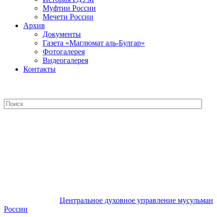
Муфтии России
Мечети России
Архив
Документы
Газета «Маглюмат аль-Булгар»
Фотогалерея
Видеогалерея
Контакты
Центральное духовное управление
мусульман России
Центральное духовное управление мусульман
России