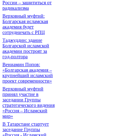
России – защититься от
радикализма
Верховный муфтий:
Болгарская исламская
академия будет
сотрудничать с РПЦ
Таджуддин: здание
Болгарской исламской
академии построят за
год-полтора
Вениамин Попов:
«Болгарская академия –
крупнейший исламский
проект современности»
Верховный муфтий
принял участие в
заседании Группы
стратегического видения
«Россия – Исламский
мир»
В Татарстане стартует
заседание Группы
«Россия - Исламский