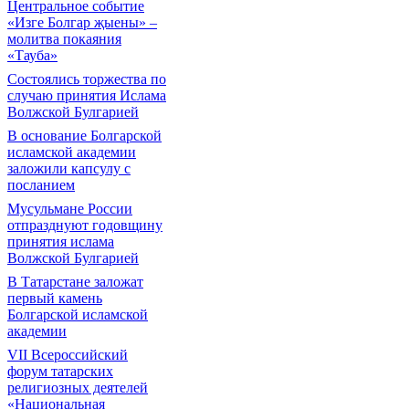
Центральное событие
«Изге Болгар җыены» –
молитва покаяния
«Тауба»
Состоялись торжества по
случаю принятия Ислама
Волжской Булгарией
В основание Болгарской
исламской академии
заложили капсулу с
посланием
Мусульмане России
отпразднуют годовщину
принятия ислама
Волжской Булгарией
В Татарстане заложат
первый камень
Болгарской исламской
академии
VII Всероссийский
форум татарских
религиозных деятелей
«Национальная