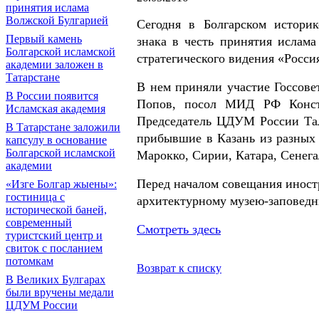
принятия ислама
Волжской Булгарией
Сегодня в Болгарском историк
Первый камень
знака в честь принятия ислам
Болгарской исламской
стратегического видения «Росси
академии заложен в
Татарстане
В нем приняли участие Госсов
В России появится
Попов, посол МИД РФ Конста
Исламская академия
Председатель ЦДУМ России Тал
В Татарстане заложили
прибывшие в Казань из разных 
капсулу в основание
Болгарской исламской
Марокко, Сирии, Катара, Сенега
академии
Перед началом совещания иност
«Изге Болгар жыены»:
гостиница с
архитектурному музею-заповедн
исторической баней,
современный
Смотреть здесь
туристский центр и
свиток с посланием
потомкам
Возврат к списку
В Великих Булгарах
были вручены медали
ЦДУМ России