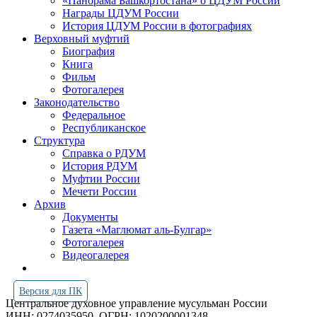
«Панорама Башкортостана» о ЦДУМ России
Награды ЦДУМ России
История ЦДУМ России в фотографиях
Верховный муфтий
Биография
Книга
Фильм
Фотогалерея
Законодательство
Федеральное
Республиканское
Структура
Справка о РДУМ
История РДУМ
Муфтии России
Мечети России
Архив
Документы
Газета «Маглюмат аль-Булгар»
Фотогалерея
Видеогалерея
Версия для ПК
Центральное духовное управление мусульман России
ИНН: 0274035950
ОГРН: 1020200001348