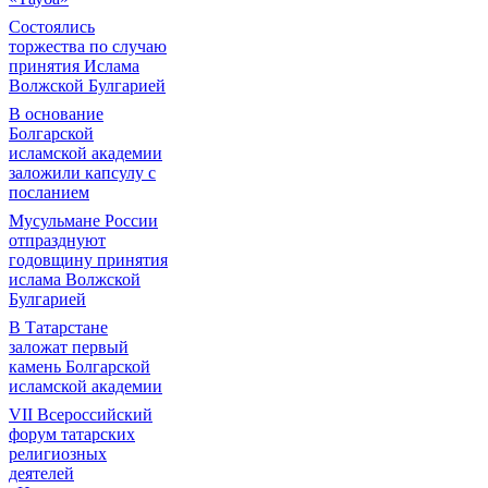
Состоялись
торжества по случаю
принятия Ислама
Волжской Булгарией
В основание
Болгарской
исламской академии
заложили капсулу с
посланием
Мусульмане России
отпразднуют
годовщину принятия
ислама Волжской
Булгарией
В Татарстане
заложат первый
камень Болгарской
исламской академии
VII Всероссийский
форум татарских
религиозных
деятелей