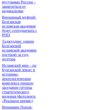
мусульман России –
защититься от
радикализма
Верховный муфтий:
Болгарская
исламская академия
будет сотрудничать с
РПЦ
Таджуддин: здание
Болгарской
исламской академии
построят за год-
полтора
Исламский мир – на
Булгарской земле: в
историко-
археологическом
комплексе прошло
заседание группы
стратегического
видения (фотолента
«Реальное время»)
Вениамин Попов: