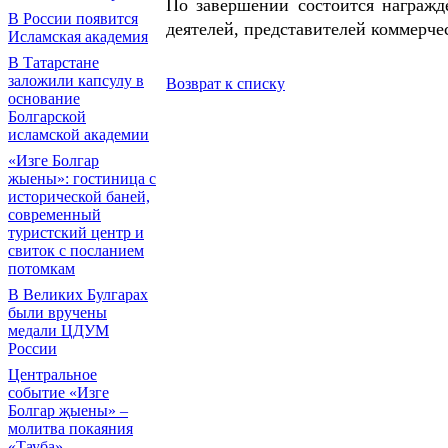
По завершении состоится награж
В России появится
деятелей, представителей коммерче
Исламская академия
В Татарстане
заложили капсулу в
Возврат к списку
основание
Болгарской
исламской академии
«Изге Болгар
жыены»: гостиница с
исторической баней,
современный
туристский центр и
свиток с посланием
потомкам
В Великих Булгарах
были вручены
медали ЦДУМ
России
Центральное
событие «Изге
Болгар җыены» –
молитва покаяния
«Тауба»