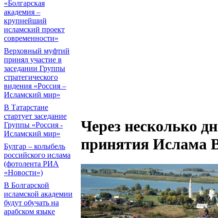
«Болгарская
академия –
крупнейший
исламский проект
современности»
Верховный муфтий
принял участие в
заседании Группы
стратегического
видения «Россия –
Исламский мир»
В Татарстане
стартует заседание
Через несколько д
Группы «Россия -
Исламский мир»
принятия Ислама 
Булгар – колыбель
российского ислама
(фотолента РИА
«Новости»)
В Болгарской
исламской академии
будут обучать на
арабском языке