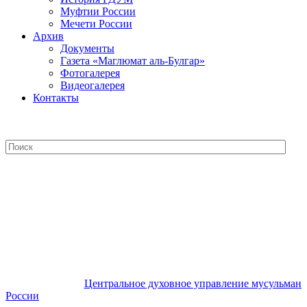
Муфтии России
Мечети России
Архив
Документы
Газета «Маглюмат аль-Булгар»
Фотогалерея
Видеогалерея
Контакты
Центральное духовное управление
мусульман России
Центральное духовное управление мусульман
России