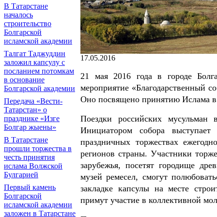
В Татарстане
началось
строительство
Болгарской
исламской академии
Талгат Таджуддин
17.05.2016
заложил капсулу с
посланием потомкам
21 мая 2016 года в городе Болга
в основание
мероприятие «Благодарственный со
Болгарской академии
Оно посвящено принятию Ислама в 
Передача «Вести-
Татарстан» о
Поездки российских мусульман 
празднике «Изге
Болгар жыены»
Инициатором собора выступает 
В Татарстане
праздничных торжествах ежегодн
прошли торжества в
регионов страны. Участники торже
честь принятия
зарубежья, посетят городище дре
ислама Волжской
Булгарией
музей ремесел, смогут полюбовать
Первый камень
закладке капсулы на месте строи
Болгарской
примут участие в коллективной мол
исламской академии
заложен в Татарстане