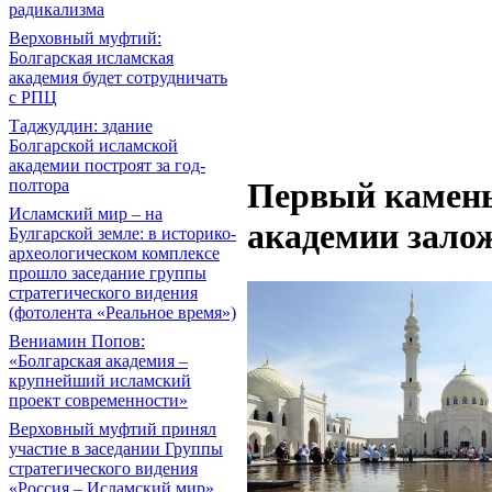
радикализма
Верховный муфтий:
Болгарская исламская
академия будет сотрудничать
с РПЦ
Таджуддин: здание
Болгарской исламской
академии построят за год-
полтора
Первый камень
Исламский мир – на
академии залож
Булгарской земле: в историко-
археологическом комплексе
прошло заседание группы
стратегического видения
(фотолента «Реальное время»)
Вениамин Попов:
«Болгарская академия –
крупнейший исламский
проект современности»
Верховный муфтий принял
участие в заседании Группы
стратегического видения
«Россия – Исламский мир»