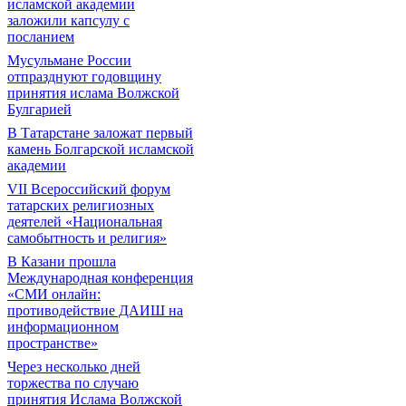
исламской академии
заложили капсулу с
посланием
Мусульмане России
отпразднуют годовщину
принятия ислама Волжской
Булгарией
В Татарстане заложат первый
камень Болгарской исламской
академии
VII Всероссийский форум
татарских религиозных
деятелей «Национальная
самобытность и религия»
В Казани прошла
Международная конференция
«СМИ онлайн:
противодействие ДАИШ на
информационном
пространстве»
Через несколько дней
торжества по случаю
принятия Ислама Волжской