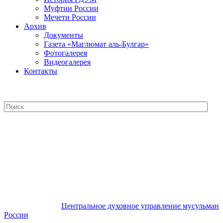
Муфтии России
Мечети России
Архив
Документы
Газета «Маглюмат аль-Булгар»
Фотогалерея
Видеогалерея
Контакты
Центральное духовное управление
мусульман России
Центральное духовное управление мусульман
России