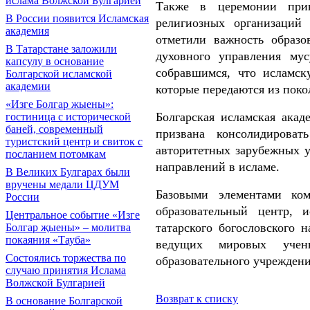
ислама Волжской Булгарией
Также в церемонии прин
В России появится Исламская
религиозных организаций
академия
отметили важность образо
В Татарстане заложили
духовного управления му
капсулу в основание
собравшимся, что исламс
Болгарской исламской
академии
которые передаются из поко
«Изге Болгар жыены»:
Болгарская исламская акад
гостиница с исторической
баней, современный
призвана консолидироват
туристский центр и свиток с
авторитетных зарубежных у
посланием потомкам
направлений в исламе.
В Великих Булгарах были
вручены медали ЦДУМ
Базовыми элементами ком
России
образовательный центр, и
Центральное событие «Изге
татарского богословского 
Болгар җыены» – молитва
покаяния «Тауба»
ведущих мировых учен
Состоялись торжества по
образовательного учрежден
случаю принятия Ислама
Волжской Булгарией
Возврат к списку
В основание Болгарской