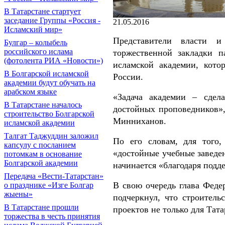
В Татарстане стартует
заседание Группы «Россия -
21.05.2016
Исламский мир»
Представители власти 
Булгар – колыбель
российского ислама
торжественной закладки п
(фотолента РИА «Новости»)
исламской академии, кото
В Болгарской исламской
России.
академии будут обучать на
арабском языке
«Задача академии – сдел
В Татарстане началось
достойных проповедников»,
строительство Болгарской
Минниханов.
исламской академии
Талгат Таджуддин заложил
По его словам, для того,
капсулу с посланием
«достойные учебные заведен
потомкам в основание
Болгарской академии
начинается «благодаря подд
Передача «Вести-Татарстан»
В свою очередь глава Феде
о празднике «Изге Болгар
жыены»
подчеркнул, что строитель
В Татарстане прошли
проектов не только для Тата
торжества в честь принятия