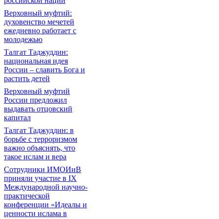
российской нации
Верховный муфтий:
духовенство мечетей
ежедневно работает с
молодежью
Талгат Таджуддин:
национальная идея
России – славить Бога и
растить детей
Верховный муфтий
России предложил
выдавать отцовский
капитал
Талгат Таджуддин: в
борьбе с терроризмом
важно объяснять, что
такое ислам и вера
Сотрудники ИМОИиВ
приняли участие в IX
Международной научно-
практической
конференции «Идеалы и
ценности ислама в