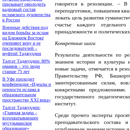
говорится в резолюции. – В 
призывает омолодить
кадровый состав
переподготовки, повышения ква
исламского духовенства
лежать цель развития гуманист
в России
счастье каждого отдельного
Военные действия под
принадлежности и политических
видом борьбы за ислам
на Ближнем Востоке
Конкретные шаги
очерняют веру и ее
последователей –
муфтий Таджуддин
Результаты деятельности по р
Талгат Таджуддин: 80%
знанием истории и культуры 
имамов – это люди
новые задачи, отмечается в рез
старше 75 лет
Правительству РФ, Башкор
В Уфе проходит
заинтересованным силам, вов
конференция «Идеалы и
конкретными предложениями.
ценности ислама в
образовательном
государственного педагогичес
пространстве XXI века»
институт.
Талгат Таджуддин:
«Главная задача –
Среди прочего эксперты просят
всеохватывающее
преподавательского состава
мусульманское
образование»
углубленным знанием истории и