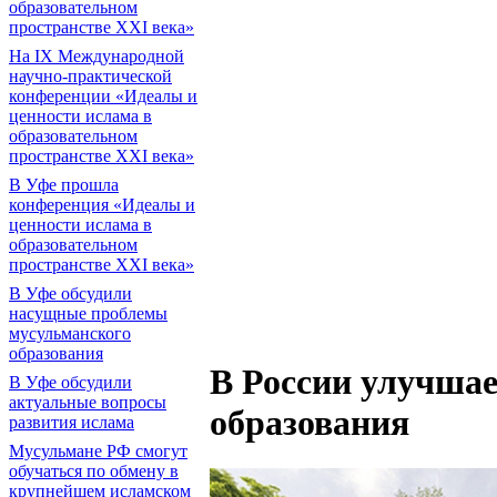
образовательном
пространстве XXI века»
На IX Международной
научно-практической
конференции «Идеалы и
ценности ислама в
образовательном
пространстве XXI века»
В Уфе прошла
конференция «Идеалы и
ценности ислама в
образовательном
пространстве XXI века»
В Уфе обсудили
насущные проблемы
мусульманского
образования
В России улучшае
В Уфе обсудили
актуальные вопросы
образования
развития ислама
Мусульмане РФ смогут
обучаться по обмену в
крупнейшем исламском