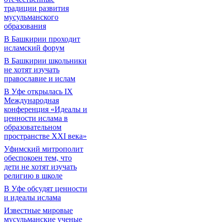
традиции развития
мусульманского
образования
В Башкирии проходит
исламский форум
В Башкирии школьники
не хотят изучать
православие и ислам
В Уфе открылась IX
Международная
конференция «Идеалы и
ценности ислама в
образовательном
пространстве XXI века»
Уфимский митрополит
обеспокоен тем, что
дети не хотят изучать
религию в школе
В Уфе обсудят ценности
и идеалы ислама
Известные мировые
мусульманские ученые