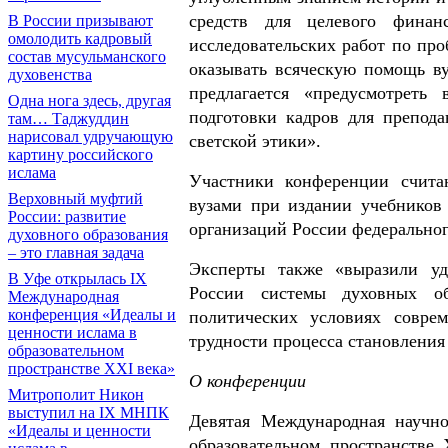
средств для целевого финан
В России призывают
омолодить кадровый
исследовательских работ по про
состав мусульманского
оказывать всяческую помощь ву
духовенства
предлагается «предусмотреть
Одна нога здесь, другая
подготовки кадров для препод
там… Таджуддин
нарисовал удручающую
светской этики».
картину российского
ислама
Участники конференции счита
Верховный муфтий
вузами при издании учебников
России: развитие
организаций России федеральног
духовного образования
– это главная задача
Эксперты также «выразили уд
В Уфе открылась IX
России системы духовных о
Международная
конференция «Идеалы и
политических условиях соврем
ценности ислама в
трудности процесса становления
образовательном
пространстве XXI века»
О конференции
Митрополит Никон
выступил на IX МНПК
Девятая Международная научно
«Идеалы и ценности
образовательном пространстве