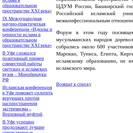
ислама в
образовательном
ЦДУМ России, Башкирский госу
пространстве XXI века»
Российский исламский уни
IX Международная
межконфессиональным отношени
научно-практическая
конференция «Идеалы и
Форум в этом году посвящен
ценности ислама в
мусульманских народов дорево
образовательном
пространстве XXI века»
собрались около 600 участнико
В Уфе сложился
Марокко, Туниса, Египта, Кирг
позитивный пример
исламскому образованию, не и
совместной работы
исламского мира.
светских и исламских
вузов – Минобрнауки
РФ
Возврат к списку
Исламская конференция
в Уфе поможет сплотить
верующих против
распространения
экстремизма –
Верховный муфтий
В Уфе успешно
продолжают лучшие
отечественные