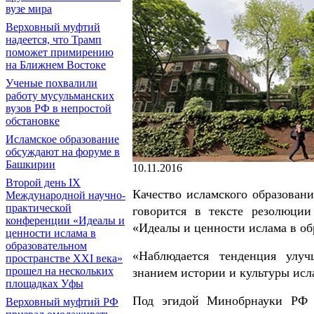
вузе мира
Верховный муфтий
надеется, что Трамп
поможет примирению
на Ближнем Востоке
Ученые похвалили
работу мусульманских
вузов РФ в непростой
обстановке
Исламское образование
обсуждают на форуме в
Башкирии
10.11.2016
Второй день IX
Качество исламского образован
Международной научно-
практической
говорится в тексте резолюци
конференции «Идеалы и
«Идеалы и ценности ислама в об
ценности ислама в
образовательном
«Наблюдается тенденция улуч
пространстве XXI века»
прошел на нескольких
знанием истории и культуры исла
площадках Уфы
Под эгидой Минобрнауки РФ 
Верховный муфтий РФ