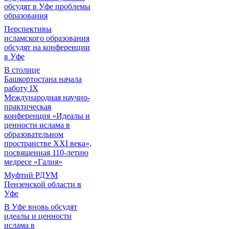
обсудят в Уфе проблемы
образования
Перспективы
исламского образования
обсудят на конференции
в Уфе
В столице
Башкортостана начала
работу IX
Международная научно-
практическая
конференция «Идеалы и
ценности ислама в
образовательном
пространстве XXI века»,
посвященная 110-летию
медресе «Галия»
Муфтий РДУМ
Пензенской области в
Уфе
В Уфе вновь обсудят
идеалы и ценности
ислама в