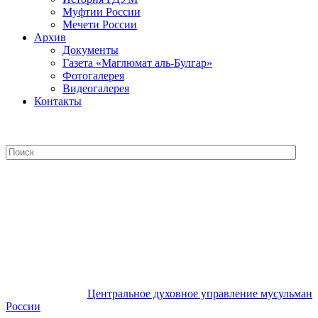
Муфтии России
Мечети России
Архив
Документы
Газета «Маглюмат аль-Булгар»
Фотогалерея
Видеогалерея
Контакты
Центральное духовное управление
мусульман России
Центральное духовное управление мусульман
России