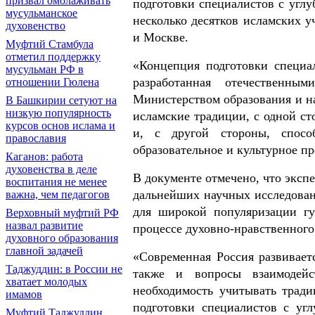
призвал омолаживать
подготовки специалистов с углу
мусульманское
несколько десятков исламских у
духовенство
и Москве.
Муфтий Стамбула
отметил поддержку
«Концепция подготовки специа
мусульман РФ в
разработанная отечественн
отношении Гюлена
Министерством образования и на
В Башкирии сетуют на
низкую популярность
исламские традиции, с одной ст
курсов основ ислама и
и, с другой стороны, спосо
православия
образовательное и культурное п
Каганов: работа
духовенства в деле
В документе отмечено, что эксп
воспитания не менее
дальнейших научных исследован
важна, чем педагогов
для широкой популяризации гу
Верховный муфтий РФ
назвал развитие
процессе духовно-нравственного
духовного образования
главной задачей
«Современная Россия развивает
Таджуддин: в России не
также и вопросы взаимодейс
хватает молодых
необходимость учитывать трад
имамов
подготовки специалистов с уг
Муфтий Таджуддин