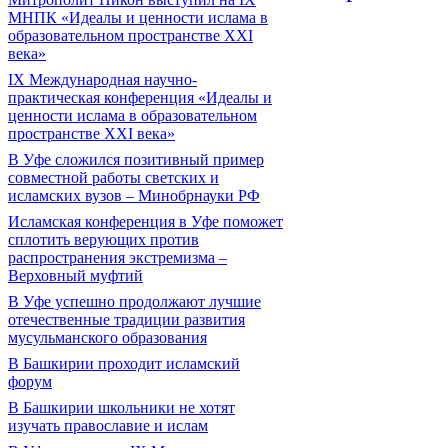
МНПК «Идеалы и ценности ислама в
образовательном пространстве XXI
века»
IX Международная научно-
практическая конференция «Идеалы и
ценности ислама в образовательном
пространстве XXI века»
В Уфе сложился позитивный пример
совместной работы светских и
исламских вузов – Минобрнауки РФ
Исламская конференция в Уфе поможет
сплотить верующих против
распространения экстремизма –
Верховный муфтий
В Уфе успешно продолжают лучшие
отечественные традиции развития
мусульманского образования
В Башкирии проходит исламский
форум
В Башкирии школьники не хотят
изучать православие и ислам