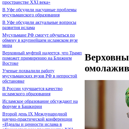
пространстве XXI века»
В Уфе обсудили насущные проблемы
мусульманского образования
В Уфе обсудили актуальные вопросы
развития ислама
Мусульмане РФ смогут обучаться по
обмену в крупнейшем исламском вузе
мира
Верховный муфтий надеется, что Трамп
Верховны
поможет примирению на Ближнем
Востоке
омолажив
Ученые похвалили работу
мусульманских вузов РФ в непростой
обстановке
В России улучшается качество
исламского образования
Исламское образование обсуждают на
форуме в Башкирии
Второй день IX Международной
научно-практической конференции
«Идеалы и ценности ислама в