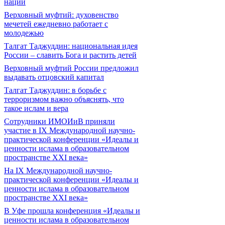
нации
Верховный муфтий: духовенство
мечетей ежедневно работает с
молодежью
Талгат Таджуддин: национальная идея
России – славить Бога и растить детей
Верховный муфтий России предложил
выдавать отцовский капитал
Талгат Таджуддин: в борьбе с
терроризмом важно объяснять, что
такое ислам и вера
Сотрудники ИМОИиВ приняли
участие в IX Международной научно-
практической конференции «Идеалы и
ценности ислама в образовательном
пространстве XXI века»
На IX Международной научно-
практической конференции «Идеалы и
ценности ислама в образовательном
пространстве XXI века»
В Уфе прошла конференция «Идеалы и
ценности ислама в образовательном