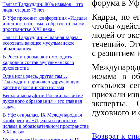
форума в Уф
Талгат Таджуддин: 80% имамов – это
люди старше 75 лет
Кадры, по ег
В Уфе проходит конференция «Идеалы
и ценности ислама в образовательном
чтобы «дейс
пространстве XXI века»
людей от эк
Талгат Таджуддин: «Главная задача –
течений». Эт
всеохватывающее мусульманское
образование»
с развитием 
В России призывают омолодить
кадровый состав мусульманского
Международн
духовенства
ислама в об
Одна нога здесь, другая там…
Таджуддин нарисовал удручающую
открылся се
картину российского ислама
приехали изв
Верховный муфтий России: развитие
духовного образования – это главная
эксперты. 
задача
духовного и 
В Уфе открылась IX Международная
конференция «Идеалы и ценности
ислама в образовательном пространстве
XXI века»
Возврат к сп
Митрополит Никон выступил на IX