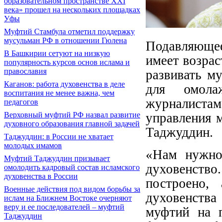
образовательном пространстве XXI
века» прошел на нескольких площадках
Уфы
Муфтий Стамбула отметил поддержку
мусульман РФ в отношении Гюлена
Подавляющее
В Башкирии сетуют на низкую
имеет возрас
популярность курсов основ ислама и
православия
развивать м
Каганов: работа духовенства в деле
для омола
воспитания не менее важна, чем
журналист
педагогов
Верховный муфтий РФ назвал развитие
управления 
духовного образования главной задачей
Таджуддин.
Таджуддин: в России не хватает
молодых имамов
«Нам нужно 
Муфтий Таджуддин призывает
духовенств
омолодить кадровый состав исламского
духовенства в России
построено,
Военные действия под видом борьбы за
духовенства 
ислам на Ближнем Востоке очерняют
веру и ее последователей – муфтий
муфтий на п
Таджуддин