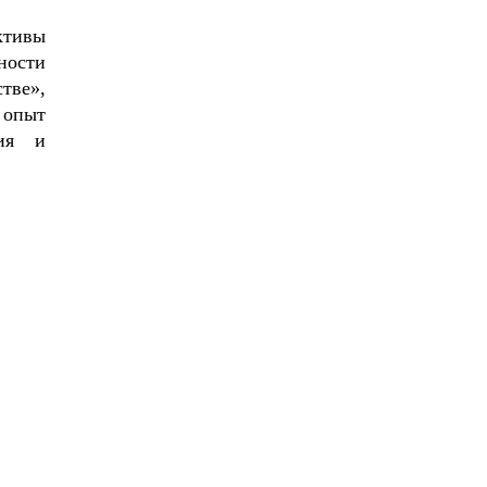
ктивы
ности
тве»,
 опыт
ния и