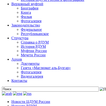
Верховный муфтий
Биография
Книга
Фильм
Фотогалерея
Законодательство
Федеральное
Республиканское
Структура
Справка о РДУМ
История РДУМ
Муфтии России
Мечети России
Архив
Документы
Газета «Маглюмат аль-Булгар»
Фотогалерея
Видеогалерея
Контакты
Новости ЦДУМ России
Новости РДУМ