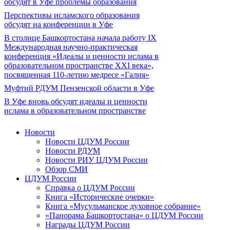
обсудят в Уфе проблемы образования
Перспективы исламского образования
обсудят на конференции в Уфе
В столице Башкортостана начала работу IX
Международная научно-практическая
конференция «Идеалы и ценности ислама в
образовательном пространстве XXI века»,
посвященная 110-летию медресе «Галия»
Муфтий РДУМ Пензенской области в Уфе
В Уфе вновь обсудят идеалы и ценности
ислама в образовательном пространстве
Новости
Новости ЦДУМ России
Новости РДУМ
Новости РИУ ЦДУМ России
Обзор СМИ
ЦДУМ России
Справка о ЦДУМ России
Книга «Исторические очерки»
Книга «Мусульманское духовное собрание»
«Панорама Башкортостана» о ЦДУМ России
Награды ЦДУМ России