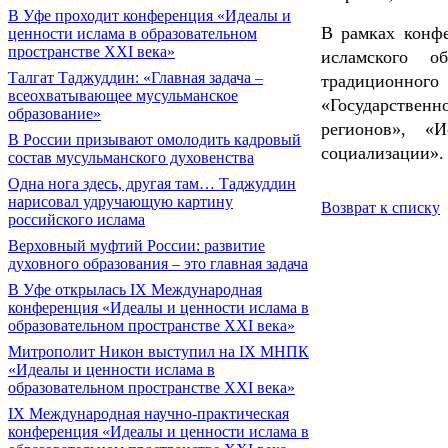
В Уфе проходит конференция «Идеалы и
В рамках конф
ценности ислама в образовательном
пространстве XXI века»
исламского о
Талгат Таджуддин: «Главная задача –
традиционног
всеохватывающее мусульманское
«Государстве
образование»
регионов», «
В России призывают омолодить кадровый
социализации».
состав мусульманского духовенства
Одна нога здесь, другая там… Таджуддин
нарисовал удручающую картину
Возврат к списку
российского ислама
Верховный муфтий России: развитие
духовного образования – это главная задача
В Уфе открылась IX Международная
конференция «Идеалы и ценности ислама в
образовательном пространстве XXI века»
Митрополит Никон выступил на IX МНПК
«Идеалы и ценности ислама в
образовательном пространстве XXI века»
IX Международная научно-практическая
конференция «Идеалы и ценности ислама в