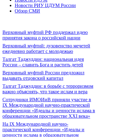
Новости РИУ ЦДУМ России
Обзор СМИ
Верховный муфтий РФ поддержал идею
принятия закона о российской нации
Верховный муфтий: духовенство мечетей
ежедневно работает с молодежью
Талгат Таджуддин: национальная идея
России – славить Бога и растить детей
Верховный муфтий России предложил
выдавать отцовский капитал
Талгат Таджуддин: в борьбе с терроризмом
важно объяснять, что такое ислам и вера
Сотрудники ИМОИиВ приняли участие в
IX Международной научно-практической
конференции «Идеалы и ценности ислама в
образовательном пространстве XXI века»
На IX Международной научно-
практической конференции «Идеалы и
ценности ислама в образовательном