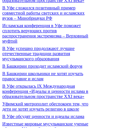
образовательном пространстве XXI века»
В Уфе сложился позитивный пример
совместной работы светских и исламских
вузов – Минобрнауки РФ
Исламская конференция в Уфе поможет
сплотить верующих против
распространения экстремизма – Верховный
муфтий
В Уфе успешно продолжают лучшие
отечественные традиции развития
мусульманского образования
В Башкирии проходит исламский форум
В Башкирии школьники не хотят изучать
православие и ислам
В Уфе открылась IX Международная
конференция «Идеалы и ценности ислама в
образовательном пространстве XXI века»
Уфимский митрополит обеспокоен тем, что
дети не хотят изучать религию в школе
В Уфе обсудят ценности и идеалы ислама
Известные мировые мусульманские ученые