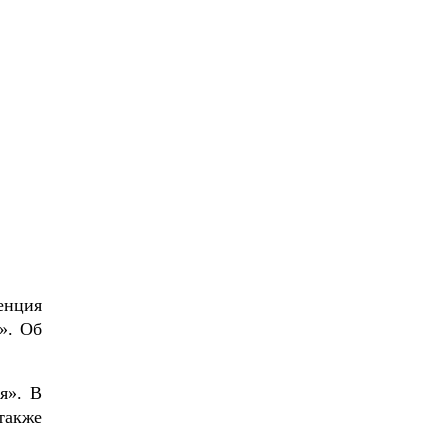
енция
». Об
я». В
также