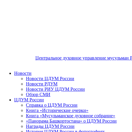
Центральное духовное управление мусульман 
Новости
Новости ЦДУМ России
Новости РДУМ
Новости РИУ ЦДУМ России
Обзор СМИ
ЦДУМ России
Справка о ЦДУМ России
Книга «Исторические очерки»
Книга «Мусульманское духовное собрание»
«Панорама Башкортостана» о ЦДУМ России
Награды ЦДУМ России
История ЦДУМ России в фотографиях