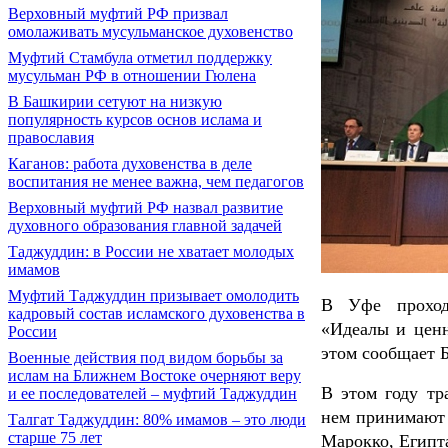
Верховный муфтий РФ призвал
омолаживать мусульманское духовенство
Муфтий Стамбула отметил поддержку
мусульман РФ в отношении Гюлена
В Башкирии сетуют на низкую
популярность курсов основ ислама и
православия
Каганов: работа духовенства в деле
воспитания не менее важна, чем педагогов
Верховный муфтий РФ назвал развитие
духовного образования главной задачей
Таджуддин: в России не хватает молодых
имамов
Муфтий Таджуддин призывает омолодить
В Уфе проход
кадровый состав исламского духовенства в
«Идеалы и ценн
России
этом сообщает 
Военные действия под видом борьбы за
ислам на Ближнем Востоке очерняют веру
В этом году т
и ее последователей – муфтий Таджуддин
нем принимают у
Талгат Таджуддин: 80% имамов – это люди
старше 75 лет
Марокко, Египт