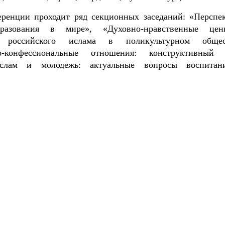
еренции проходит ряд секционных заседаний: «Перспе
бразования в мире», «Духовно-нравственные цен
о российского ислама в поликультурном общес
нно-конфессиональные отношения: конструктивный
Ислам и молодежь: актуальные вопросы воспита