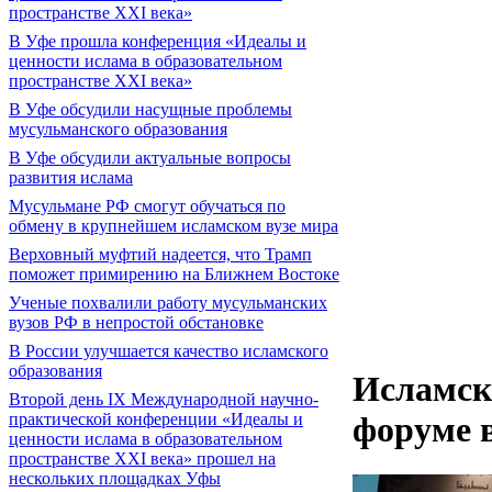
пространстве XXI века»
В Уфе прошла конференция «Идеалы и
ценности ислама в образовательном
пространстве XXI века»
В Уфе обсудили насущные проблемы
мусульманского образования
В Уфе обсудили актуальные вопросы
развития ислама
Мусульмане РФ смогут обучаться по
обмену в крупнейшем исламском вузе мира
Верховный муфтий надеется, что Трамп
поможет примирению на Ближнем Востоке
Ученые похвалили работу мусульманских
вузов РФ в непростой обстановке
В России улучшается качество исламского
образования
Исламск
Второй день IX Международной научно-
практической конференции «Идеалы и
форуме 
ценности ислама в образовательном
пространстве XXI века» прошел на
нескольких площадках Уфы