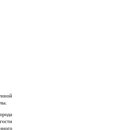
енной
лы.
орода
гости
нного