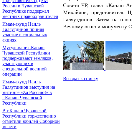
Представитель ЦДУМ
Совета ЧР, глава г.Канаш А
России в Чувашской
Республике поддержал
Михайлов, представитель 
местных правоохранителей
Галяутдинов. Затем на пло
Имам-ахунд Наиль
Вечному огню и монументу С
Галяутдинов принял
участие в социальных
акциях
Мусульмане г.Канаш
Чувашской Республики
поддерживают земляков,
участвующих в
специальной военной
операции
Возврат к списку
Имам-ахунд Наиль
Галяутдинов выступил на
митинге «Zа Россию!» в
г.Канаш Чувашской
Республики
В г.Канаш Чувашской
Республики торжественно
отметили юбилей Соборной
мечети