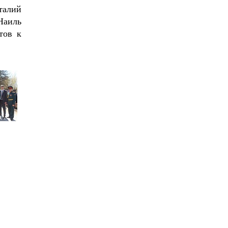
талий
Наиль
тов к