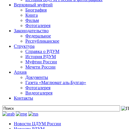
Верховный муфтий
Биография
Книга
Фильм
Фотогалерея
Законодательство
Федеральное
Республиканское
Структура
Справка о РДУМ
История РДУМ
Муфтии России
Мечети России
Архив
Документы
Газета «Маглюмат аль-Булгар»
Фотогалерея
Видеогалерея
Контакты
Новости ЦДУМ России
Новости РДУМ