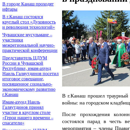
В городе Канаш проходят
ифтары
В г.Канаш состоялся
круглый стол «Духовность
и революция технологий»
Чувашские мусульмане –
участники
межрегиональной научно-
практической конференции
Представитель ЦДУМ
России в Чувашской
Республике, имам-ахунд
Наиль Галяутдинов посетил
итоговое совещание,
посвященное социально-
экономическому развитию
г.Канаш
В г.Канаш прошел траурный 
Имам-ахунд Наиль
войны: на городском кладбищ
Галяутдинов принял
участие в круглом столе
После прохождения колонн
«Герои нашего времени –
состоялся парад в честь в
спасатели»
мероприятия – члены Правит