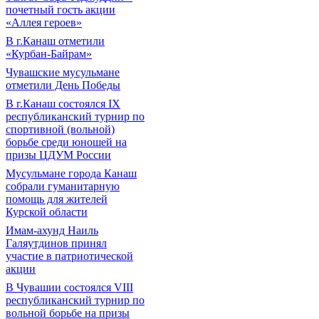
почетный гость акции
«Аллея героев»
В г.Канаш отметили
«Курбан-Байрам»
Чувашские мусульмане
отметили День Победы
В г.Канаш состоялся IX
республиканский турнир по
спортивной (вольной)
борьбе среди юношей на
призы ЦДУМ России
Мусульмане города Канаш
собрали гуманитарную
помощь для жителей
Курской области
Имам-ахунд Наиль
Галяутдинов принял
участие в патриотической
акции
В Чувашии состоялся VIII
республиканский турнир по
вольной борьбе на призы