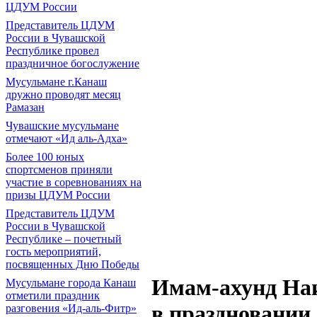
ЦДУМ России
Представитель ЦДУМ
России в Чувашской
Республике провел
праздничное богослужение
Мусульмане г.Канаш
дружно проводят месяц
Рамазан
Чувашские мусульмане
отмечают «Ид аль-Адха»
Более 100 юных
спортсменов приняли
участие в соревнованиях на
призы ЦДУМ России
Представитель ЦДУМ
России в Чувашской
Республике – почетный
гость мероприятий,
посвященных Дню Победы
Имам-ахунд Наи
Мусульмане города Канаш
отметили праздник
в праздновании
разговения «Ид-аль-Фитр»