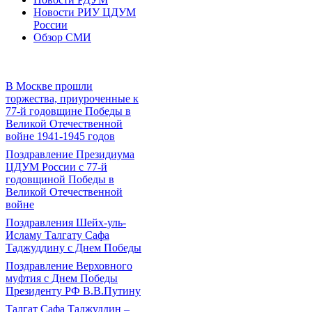
Новости РИУ ЦДУМ
России
Обзор СМИ
В Москве прошли
торжества, приуроченные к
77-й годовщине Победы в
Великой Отечественной
войне 1941-1945 годов
Поздравление Президиума
ЦДУМ России с 77-й
годовщиной Победы в
Великой Отечественной
войне
Поздравления Шейх-уль-
Исламу Талгату Сафа
Таджуддину с Днем Победы
Поздравление Верховного
муфтия с Днем Победы
Президенту РФ В.В.Путину
Талгат Сафа Таджуддин –