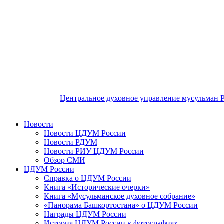
Центральное духовное управление мусульман 
Новости
Новости ЦДУМ России
Новости РДУМ
Новости РИУ ЦДУМ России
Обзор СМИ
ЦДУМ России
Справка о ЦДУМ России
Книга «Исторические очерки»
Книга «Мусульманское духовное собрание»
«Панорама Башкортостана» о ЦДУМ России
Награды ЦДУМ России
История ЦДУМ России в фотографиях