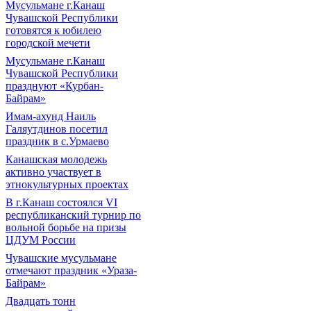
Мусульмане г.Канаш
Чувашской Республики
готовятся к юбилею
городской мечети
Мусульмане г.Канаш
Чувашской Республики
празднуют «Курбан-
Байрам»
Имам-ахунд Наиль
Галяутдинов посетил
праздник в с.Урмаево
Канашская молодежь
активно участвует в
этнокультурных проектах
В г.Канаш состоялся VI
республиканский турнир по
вольной борьбе на призы
ЦДУМ России
Чувашские мусульмане
отмечают праздник «Ураза-
Байрам»
Двадцать тонн