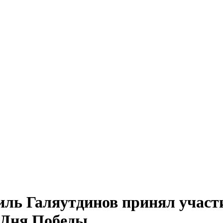
ль Галяутдинов принял участ
 Дня Победы