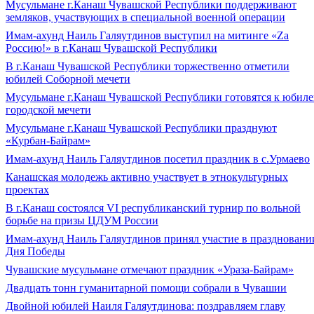
Мусульмане г.Канаш Чувашской Республики поддерживают
земляков, участвующих в специальной военной операции
Имам-ахунд Наиль Галяутдинов выступил на митинге «Zа
Россию!» в г.Канаш Чувашской Республики
В г.Канаш Чувашской Республики торжественно отметили
юбилей Соборной мечети
Мусульмане г.Канаш Чувашской Республики готовятся к юбил
городской мечети
Мусульмане г.Канаш Чувашской Республики празднуют
«Курбан-Байрам»
Имам-ахунд Наиль Галяутдинов посетил праздник в с.Урмаево
Канашская молодежь активно участвует в этнокультурных
проектах
В г.Канаш состоялся VI республиканский турнир по вольной
борьбе на призы ЦДУМ России
Имам-ахунд Наиль Галяутдинов принял участие в праздновани
Дня Победы
Чувашские мусульмане отмечают праздник «Ураза-Байрам»
Двадцать тонн гуманитарной помощи собрали в Чувашии
Двойной юбилей Наиля Галяутдинова: поздравляем главу