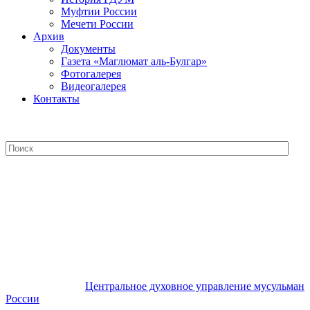
Муфтии России
Мечети России
Архив
Документы
Газета «Маглюмат аль-Булгар»
Фотогалерея
Видеогалерея
Контакты
Центральное духовное управление
мусульман России
Центральное духовное управление мусульман
России