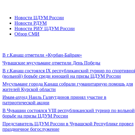
Новости ЦДУМ России
Новости РДУМ
Новости РИУ ЦДУМ России
Обзор СМИ
В г.Канаш отметили «Курбан-Байрам»
Чувашские мусульмане отметили День Победы
В г.Канаш состоялся IX республиканский турнир по спортивно
(вольной) борьбе среди юношей на призы ЦДУМ России
Мусульмане города Канаш собрали гуманитарную помощь для
жителей Курской области
Имам-ахунд Наиль Галяутдинов принял участие в
патриотической акции
В Чувашии состоялся VIII республиканский турнир по вольной
борьбе на призы ЦДУМ России
Представитель ЦДУМ России в Чувашской Республике провел
праздничное богослужение