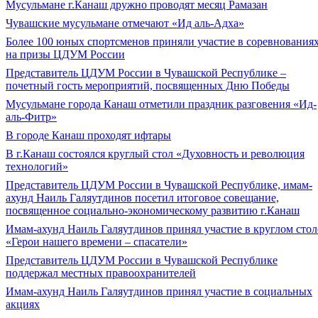
Мусульмане г.Канаш дружно проводят месяц Рамазан
Чувашские мусульмане отмечают «Ид аль-Адха»
Более 100 юных спортсменов приняли участие в соревнования
на призы ЦДУМ России
Представитель ЦДУМ России в Чувашской Республике –
почетный гость мероприятий, посвященных Дню Победы
Мусульмане города Канаш отметили праздник разговения «Ид-
аль-Фитр»
В городе Канаш проходят ифтары
В г.Канаш состоялся круглый стол «Духовность и революция
технологий»
Представитель ЦДУМ России в Чувашской Республике, имам-
ахунд Наиль Галяутдинов посетил итоговое совещание,
посвященное социально-экономическому развитию г.Канаш
Имам-ахунд Наиль Галяутдинов принял участие в круглом стол
«Герои нашего времени – спасатели»
Представитель ЦДУМ России в Чувашской Республике
поддержал местных правоохранителей
Имам-ахунд Наиль Галяутдинов принял участие в социальных
акциях