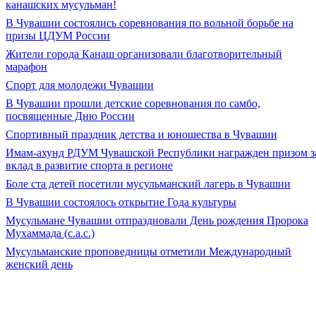
канашских мусульман!
В Чувашии состоялись соревнования по вольной борьбе на
призы ЦДУМ России
Жители города Канаш организовали благотворительный
марафон
Спорт для молодежи Чувашии
В Чувашии прошли детские соревнования по самбо,
посвященные Дню России
Спортивный праздник детства и юношества в Чувашии
Имам-ахунд РДУМ Чувашской Республики награжден призом з
вклад в развитие спорта в регионе
Боле ста детей посетили мусульманский лагерь в Чувашии
В Чувашии состоялось открытие Года культуры
Мусульмане Чувашии отпраздновали День рождения Пророка
Мухаммада (с.а.с.)
Мусульманские проповедницы отметили Международный
женский день