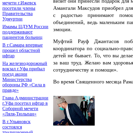
визит они принесли подарок для
мечети г.Ижевск
Амангали Максудов приобрел для 
посетили члены
Правительства
с радостью принимают помощ
Удмуртии
объединений, ведь маленьким п
Имамы ЦДУМ России
эмоции.
поддерживают
пациентов больниц
Муфтий Рауф Джантасов побл
В г.Самара впервые
координатора по социально-прав
прошел областной
детей не бывает. То, что вы дела
ифтар
за ваш труд. Желаю вам здоровь
На железнодорожный
вокзал г.Уфа прибыл
сотрудничеству и помощи».
поезд акции
Министерства
Во время Священного месяца Рама
обороны РФ «Сила в
правде»
Глава Администрации
г.Уфа посетил ифтар в
Соборной мечети
«Ляля-Тюльпан»
В г.Ульяновск
состоялся
традиционный