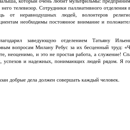
 малыша, который очень любит мультфильмы: предприним
него телевизор. Сотрудники паллиативного отделения в
ь от неравнодушных людей, волонтеров религи
ациентам необходимы постоянное внимание и положите
агодарил заведующую отделением Татьяну Илье
овым вопросам Милану Ребус за их бесценный труд: «
ете, неоценимо, и это не простая работа, а служение! С
я, успехов и надежных, понимающих людей рядом. Я го
зан добрые дела должен совершать каждый человек.