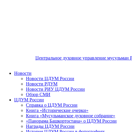
Центральное духовное управление мусульман 
Новости
Новости ЦДУМ России
Новости РДУМ
Новости РИУ ЦДУМ России
Обзор СМИ
ЦДУМ России
Справка о ЦДУМ России
Книга «Исторические очерки»
Книга «Мусульманское духовное собрание»
«Панорама Башкортостана» о ЦДУМ России
Награды ЦДУМ России
История ЦДУМ России в фотографиях