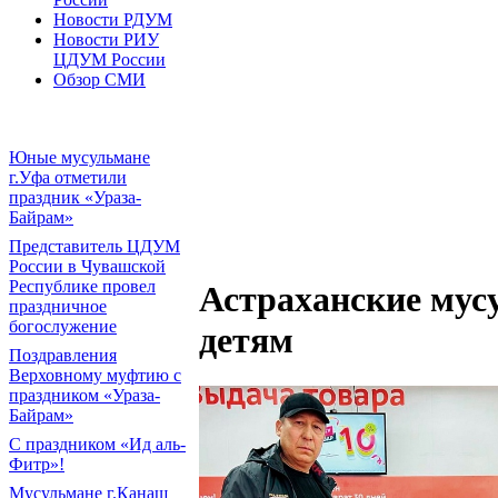
Новости РДУМ
Новости РИУ
ЦДУМ России
Обзор СМИ
Юные мусульмане
г.Уфа отметили
праздник «Ураза-
Байрам»
Представитель ЦДУМ
России в Чувашской
Республике провел
Астраханские мус
праздничное
богослужение
детям
Поздравления
Верховному муфтию с
праздником «Ураза-
Байрам»
С праздником «Ид аль-
Фитр»!
Мусульмане г.Канаш