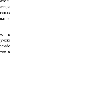
атель
сегда
озных
льные
нко и
Чужих
пасибо
тов к