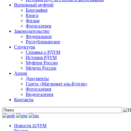
Верховный муфтий
Биография
Книга
Фильм
Фотогалерея
Законодательство
Федеральное
Республиканское
Структура
Справка о РДУМ
История РДУМ
Муфтии России
Мечети России
Архив
Документы
Газета «Маглюмат аль-Булгар»
Фотогалерея
Видеогалерея
Контакты
Новости ЦДУМ
России