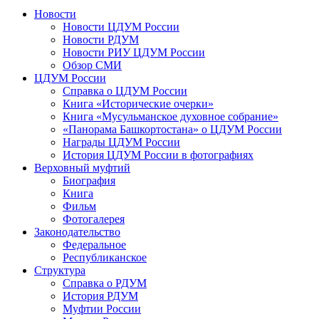
Новости
Новости ЦДУМ России
Новости РДУМ
Новости РИУ ЦДУМ России
Обзор СМИ
ЦДУМ России
Справка о ЦДУМ России
Книга «Исторические очерки»
Книга «Мусульманское духовное собрание»
«Панорама Башкортостана» о ЦДУМ России
Награды ЦДУМ России
История ЦДУМ России в фотографиях
Верховный муфтий
Биография
Книга
Фильм
Фотогалерея
Законодательство
Федеральное
Республиканское
Структура
Справка о РДУМ
История РДУМ
Муфтии России