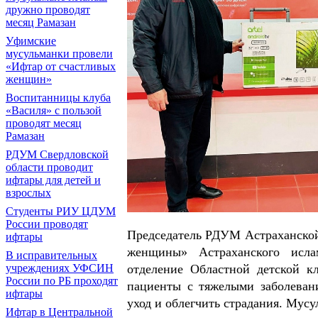
дружно проводят
месяц Рамазан
Уфимские
мусульманки провели
«Ифтар от счастливых
женщин»
Воспитанницы клуба
«Василя» с пользой
проводят месяц
Рамазан
РДУМ Свердловской
области проводит
ифтары для детей и
взрослых
Студенты РИУ ЦДУМ
России проводят
Председатель РДУМ Астраханской
ифтары
женщины» Астраханского исл
В исправительных
отделение Областной детской к
учреждениях УФСИН
России по РБ проходят
пациенты с тяжелыми заболеван
ифтары
уход и облегчить страдания. Мусу
Ифтар в Центральной