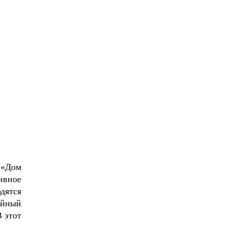
 «Дом
ивное
дятся
ойный
В этот