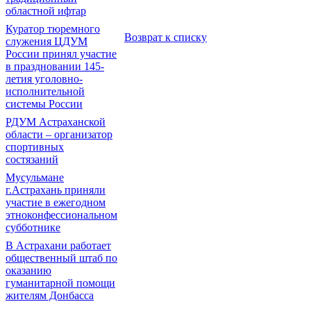
областной ифтар
Куратор тюремного
Возврат к списку
служения ЦДУМ
России принял участие
в праздновании 145-
летия уголовно-
исполнительной
системы России
РДУМ Астраханской
области – организатор
спортивных
состязаний
Мусульмане
г.Астрахань приняли
участие в ежегодном
этноконфессиональном
субботнике
В Астрахани работает
общественный штаб по
оказанию
гуманитарной помощи
жителям Донбасса