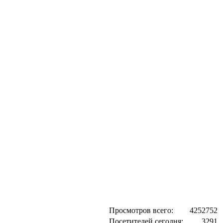
Просмотров всего:
4252752
Посетителей сегодня:
3291