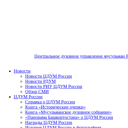
Центральное духовное управление мусульман 
Новости
Новости ЦДУМ России
Новости РДУМ
Новости РИУ ЦДУМ России
Обзор СМИ
ЦДУМ России
Справка о ЦДУМ России
Книга «Исторические очерки»
Книга «Мусульманское духовное собрание»
«Панорама Башкортостана» о ЦДУМ России
Награды ЦДУМ России
История ЦДУМ России в фотографиях