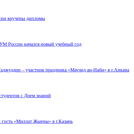
ии вручены дипломы
УМ России начался новый учебный год
аджуддин – участник праздника «Маулид ан-Наби» в г.Анкара
тудентов с Днем знаний
 гость «Милләт Җыены» в г.Казань