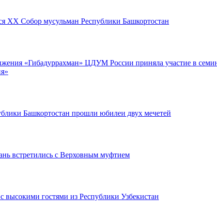
ся XX Собор мусульман Республики Башкортостан
ижения «Гибадуррахман» ЦДУМ России приняла участие в семи
ия»
блики Башкортостан прошли юбилеи двух мечетей
ань встретились с Верховным муфтием
с высокими гостями из Республики Узбекистан