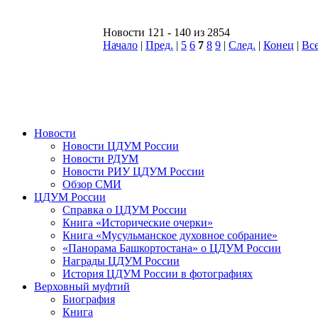
Новости 121 - 140 из 2854
Начало
|
Пред.
|
5
6
7
8
9
|
След.
|
Конец
|
Вс
Новости
Новости ЦДУМ России
Новости РДУМ
Новости РИУ ЦДУМ России
Обзор СМИ
ЦДУМ России
Справка о ЦДУМ России
Книга «Исторические очерки»
Книга «Мусульманское духовное собрание»
«Панорама Башкортостана» о ЦДУМ России
Награды ЦДУМ России
История ЦДУМ России в фотографиях
Верховный муфтий
Биография
Книга