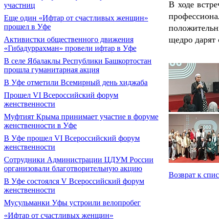
В ходе встр
участниц
профессион
Еще один «Ифтар от счастливых женщин»
прошел в Уфе
положительн
щедро дарят
Активистки общественного движения
«Гибадуррахман» провели ифтар в Уфе
В селе Ябалаклы Республики Башкортостан
прошла гуманитарная акция
В Уфе отметили Всемирный день хиджаба
Прошел VI Всероссийский форум
женственности
Муфтият Крыма принимает участие в форуме
женственности в Уфе
В Уфе прошел VI Всероссийский форум
женственности
Сотрудники Администрации ЦДУМ России
организовали благотворительную акцию
Возврат к спи
В Уфе состоялся V Всероссийский форум
женственности
Мусульманки Уфы устроили велопробег
«Ифтар от счастливых женщин»