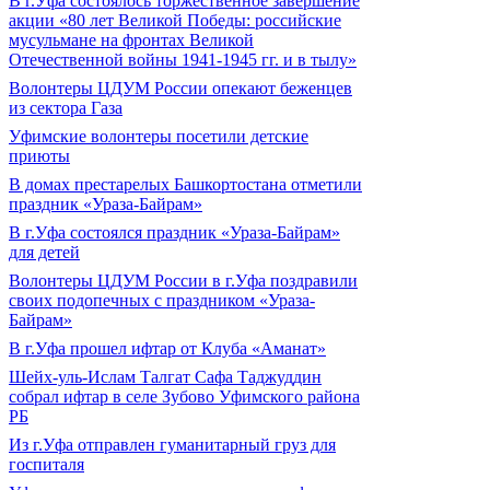
В г.Уфа состоялось торжественное завершение
акции «80 лет Великой Победы: российские
мусульмане на фронтах Великой
Отечественной войны 1941-1945 гг. и в тылу»
Волонтеры ЦДУМ России опекают беженцев
из сектора Газа
Уфимские волонтеры посетили детские
приюты
В домах престарелых Башкортостана отметили
праздник «Ураза-Байрам»
В г.Уфа состоялся праздник «Ураза-Байрам»
для детей
Волонтеры ЦДУМ России в г.Уфа поздравили
своих подопечных с праздником «Ураза-
Байрам»
В г.Уфа прошел ифтар от Клуба «Аманат»
Шейх-уль-Ислам Талгат Сафа Таджуддин
собрал ифтар в селе Зубово Уфимского района
РБ
Из г.Уфа отправлен гуманитарный груз для
госпиталя