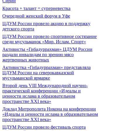
Сирии
Красота + талант = суперневестка
Очередной женский форум в Уфе
ЦДУМ России провело акцию в поддержку
детского спорта
ЦДУМ России провело спортивное состязание
среди мусульманок «Мир. Ислам. Спорт»
Активисты «Гибадуррахман» ЦДУМ России
раздали инвалидам по зрению мясо
жертвенных животных
Активистка «Гибадуррахман» представляла
ЦДУМ России на северокавказской
мусульманской ярмарке
Второй день VIII Международной научно-
практической конференции «Идеалы и
ценности ислама в образовательном
пространстве XXI века»
Доклад Митрополита Никона на конференции
«Идеалы и ценности ислама в образовательном
пространстве XXI века»
ЦДУМ России провело фестиваль спорта