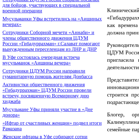
для бойцов, участвующих в специальной
Клиническ
военной операции
«Гибадуррах
Мусульманки Уфы встретились на «Аишиных
вечерах»
как времена
должна прин
Сотрудники Соборной мечети «Аннаби» и
члены общественного движения ЦДУМ
России «Гибадуррахман» г.Салават помогают
Руководител
вынужденным переселенцам из ЛНР и ДНР
ЦДУМ России
В Уфе состоялась очередная встреча
пригласила
мусульманок «Аишины вечера»
деятельности
Сотрудники ЦДУМ России направили
гуманитарную помощь жителям Донбасса
Представите
Активистки общественного движения
инновационн
«Гибадуррахман» ЦДУМ России провели
строится пр
встречу, посвященную Всемирному дню
хиджаба
подрастающе
Мусульмане Уфы приняли участие в «Дне
Блогер, ор
донора»
Калимуллин
«Ифтар от счастливых женщин» подвел итоги
Рамазана
семейные па
Женские ифтары в Уфе собирают сотни