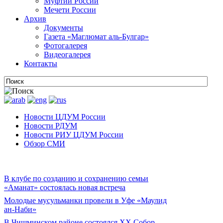
Муфтии России
Мечети России
Архив
Документы
Газета «Маглюмат аль-Булгар»
Фотогалерея
Видеогалерея
Контакты
Новости ЦДУМ России
Новости РДУМ
Новости РИУ ЦДУМ России
Обзор СМИ
В клубе по созданию и сохранению семьи
«Аманат» состоялась новая встреча
Молодые мусульманки провели в Уфе «Маулид
ан-Наби»
В Чишминском районе состоялся XX Собор