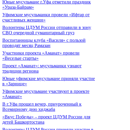
Юные мусульмане г.Уфа отметили праздник
«Ураза-Байрам»
Уфимские мусульманки провели «Ифтар от
счастливых женщин»
Волонтеры ЦДУМ России отправили в зону
СВО очередной гуманитарный груз
Воспитанницы клуба «Василя» с пользой
проводят месяц Рамазан
Участники проекта «Аманат» провели
«Веселые старты»
Проект «Аманат»: мусульманки узнают
традиции региона
Юные уфимские мусульмане приняли участие
в «Зарнице»
Уфимские мусульмане участвуют в проекте
«Аманат»
В г.Уфа прошел вечер, приуроченный к
Всемирному дню хиджаба
«Вкус Победы» – проект ЦДУМ России для
детей Башкортостана
Волонтеры ЦДУМ России приняли участие в