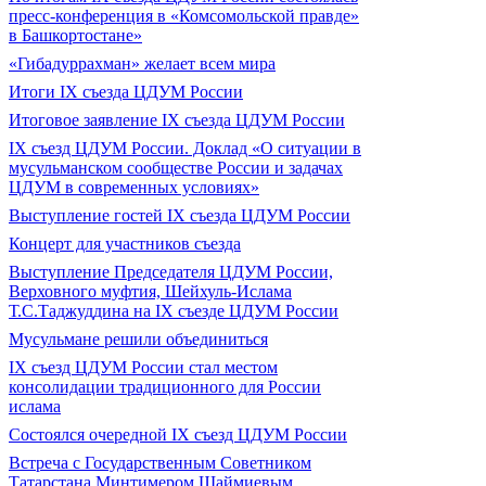
пресс-конференция в «Комсомольской правде»
в Башкортостане»
«Гибадуррахман» желает всем мира
Итоги IX cъезда ЦДУМ России
Итоговое заявление IX съезда ЦДУМ России
IX съезд ЦДУМ России. Доклад «О ситуации в
мусульманском сообществе России и задачах
ЦДУМ в современных условиях»
Выступление гостей IX съезда ЦДУМ России
Концерт для участников съезда
Выступление Председателя ЦДУМ России,
Верховного муфтия, Шейхуль-Ислама
Т.С.Таджуддина на IX съезде ЦДУМ России
Мусульмане решили объединиться
IX съезд ЦДУМ России стал местом
консолидации традиционного для России
ислама
Состоялся очередной IX съезд ЦДУМ России
Встреча с Государственным Советником
Татарстана Минтимером Шаймиевым