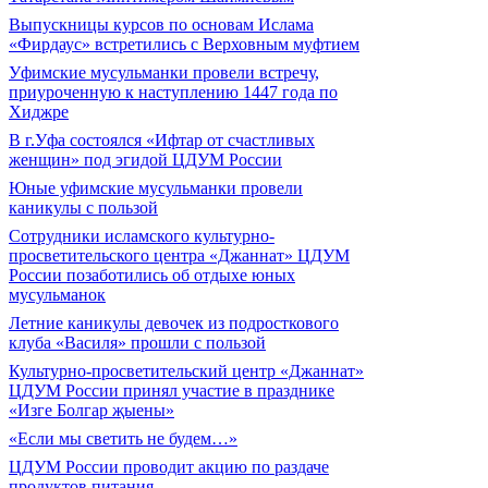
Выпускницы курсов по основам Ислама
«Фирдаус» встретились с Верховным муфтием
Уфимские мусульманки провели встречу,
приуроченную к наступлению 1447 года по
Хиджре
В г.Уфа состоялся «Ифтар от счастливых
женщин» под эгидой ЦДУМ России
Юные уфимские мусульманки провели
каникулы с пользой
Сотрудники исламского культурно-
просветительского центра «Джаннат» ЦДУМ
России позаботились об отдыхе юных
мусульманок
Летние каникулы девочек из подросткового
клуба «Василя» прошли с пользой
Культурно-просветительский центр «Джаннат»
ЦДУМ России принял участие в празднике
«Изге Болгар җыены»
«Если мы светить не будем…»
ЦДУМ России проводит акцию по раздаче
продуктов питания