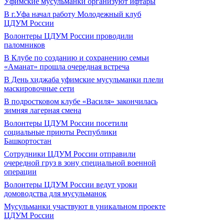
Уфимские мусульманки организуют ифтары
В г.Уфа начал работу Молодежный клуб
ЦДУМ России
Волонтеры ЦДУМ России проводили
паломников
В Клубе по созданию и сохранению семьи
«Аманат» прошла очередная встреча
В День хиджаба уфимские мусульманки плели
маскировочные сети
В подростковом клубе «Василя» закончилась
зимняя лагерная смена
Волонтеры ЦДУМ России посетили
социальные приюты Республики
Башкортостан
Сотрудники ЦДУМ России отправили
очередной груз в зону специальной военной
операции
Волонтеры ЦДУМ России ведут уроки
домоводства для мусульманок
Мусульманки участвуют в уникальном проекте
ЦДУМ России