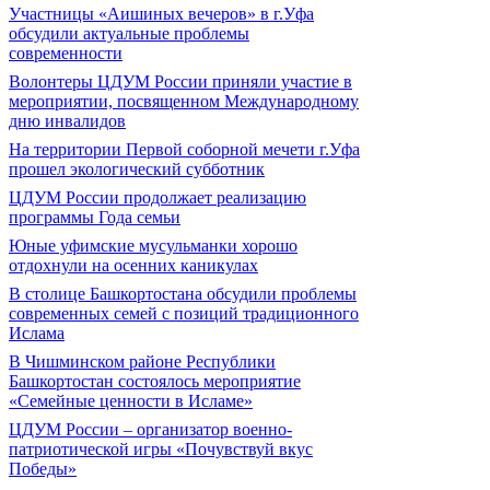
Участницы «Аишиных вечеров» в г.Уфа
обсудили актуальные проблемы
современности
Волонтеры ЦДУМ России приняли участие в
мероприятии, посвященном Международному
дню инвалидов
На территории Первой соборной мечети г.Уфа
прошел экологический субботник
ЦДУМ России продолжает реализацию
программы Года семьи
Юные уфимские мусульманки хорошо
отдохнули на осенних каникулах
В столице Башкортостана обсудили проблемы
современных семей с позиций традиционного
Ислама
В Чишминском районе Республики
Башкортостан состоялось мероприятие
«Семейные ценности в Исламе»
ЦДУМ России – организатор военно-
патриотической игры «Почувствуй вкус
Победы»