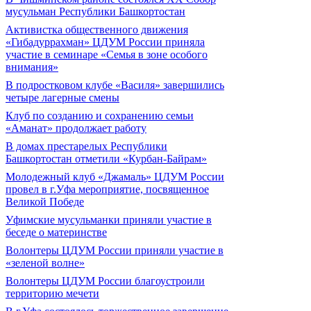
мусульман Республики Башкортостан
Активистка общественного движения
«Гибадуррахман» ЦДУМ России приняла
участие в семинаре «Семья в зоне особого
внимания»
В подростковом клубе «Василя» завершились
четыре лагерные смены
Клуб по созданию и сохранению семьи
«Аманат» продолжает работу
В домах престарелых Республики
Башкортостан отметили «Курбан-Байрам»
Молодежный клуб «Джамаль» ЦДУМ России
провел в г.Уфа мероприятие, посвященное
Великой Победе
Уфимские мусульманки приняли участие в
беседе о материнстве
Волонтеры ЦДУМ России приняли участие в
«зеленой волне»
Волонтеры ЦДУМ России благоустроили
территорию мечети