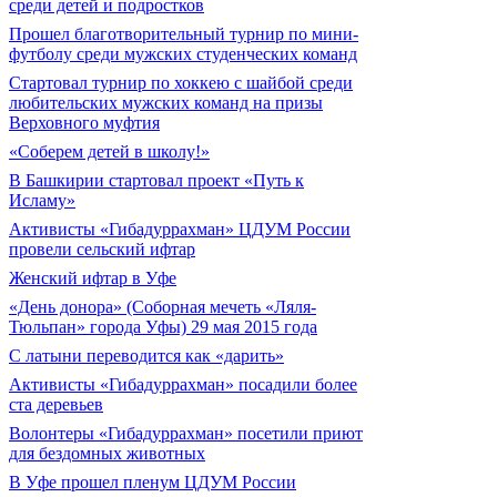
среди детей и подростков
Прошел благотворительный турнир по мини-
футболу среди мужских студенческих команд
Cтартовал турнир по хоккею с шайбой среди
любительских мужских команд на призы
Верховного муфтия
«Соберем детей в школу!»
В Башкирии стартовал проект «Путь к
Исламу»
Активисты «Гибадуррахман» ЦДУМ России
провели сельский ифтар
Женский ифтар в Уфе
«День донора» (Соборная мечеть «Ляля-
Тюльпан» города Уфы) 29 мая 2015 года
С латыни переводится как «дарить»
Активисты «Гибадуррахман» посадили более
ста деревьев
Волонтеры «Гибадуррахман» посетили приют
для бездомных животных
В Уфе прошел пленум ЦДУМ России