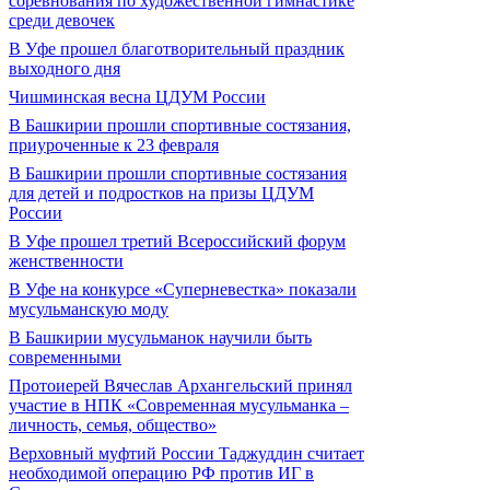
соревнования по художественной гимнастике
среди девочек
В Уфе прошел благотворительный праздник
выходного дня
Чишминская весна ЦДУМ России
В Башкирии прошли спортивные состязания,
приуроченные к 23 февраля
В Башкирии прошли спортивные состязания
для детей и подростков на призы ЦДУМ
России
В Уфе прошел третий Всероссийский форум
женственности
В Уфе на конкурсе «Суперневестка» показали
мусульманскую моду
В Башкирии мусульманок научили быть
современными
Протоиерей Вячеслав Архангельский принял
участие в НПК «Современная мусульманка –
личность, семья, общество»
Верховный муфтий России Таджуддин считает
необходимой операцию РФ против ИГ в