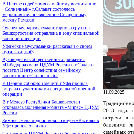
В Центре содействия семейному воспитанию
«Солнечный» г.Салават состоялось
мероприятие, посвященное Священному
месяцу Рамазан
Очередная партия гуманитарного груза из
Башкортостана отправлена в зону специальной
военной операции
Уфимские мусульманки рассказали о своем
пути к хиджабу
Руководитель общественного движения
«Гибадуррахман» ЦДУМ России в г.Салават
посетил Центр содействия семейному
воспитанию «Солнечный»
В Первой соборной мечети г.Уфа прошла
встреча с участниками специальной военной
11.09.2025
операции
В г.Мелеуз Республики Башкортостан
Традиционно
открылась молельная комната «Мирас» ЦДУМ
2013 года, 
России
встречи в 
Зимняя смена подросткового клуба «Василя» в
близкими л
Уфе прошла отлично
семейных отн
Сотрудники ЦДУМ России собрали посылки