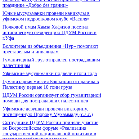
празднике «Добро без границ»
Юные мусульманки провели каникулы в
уфимском подростковом клубе «Василя»
Полковой имам Хамза Хафизов посетил
историческую резиденцию ЦДУМ России в
г.Уфа
Волонтеры из объединения «Нур» помогают
престарелым и инвалидам
Гуманитарный груз отправлен пострадавшим
палестинцам
Уфимские мусульманки подвели итоги года
Гуманитарная миссия Башкирии отправила в
Палестину первые 10 тонн груза
ЦДУМ России организует сбор гуманитарной
помощи для пострадавших палестинцев
Уфимские девушки провели викторину,
посвященную Пророку Мухаммаду (с.а.с.)
Сотрудники ЦДУМ России приняли участие
во Всероссийском форуме «Реализация
государственной национальной политики в