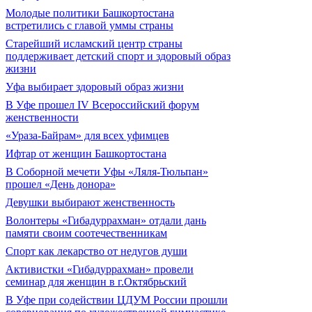
Молодые политики Башкортостана
встретились с главой уммы страны
Старейший исламский центр страны
поддерживает детский спорт и здоровый образ
жизни
Уфа выбирает здоровый образ жизни
В Уфе прошел IV Всероссийский форум
женственности
«Ураза-Байрам» для всех уфимцев
Ифтар от женщин Башкортостана
В Соборной мечети Уфы «Ляля-Тюльпан»
прошел «День донора»
Девушки выбирают женственность
Волонтеры «Гибадуррахман» отдали дань
памяти своим соотечественникам
Спорт как лекарство от недугов души
Активистки «Гибадуррахман» провели
семинар для женщин в г.Октябрьский
В Уфе при содействии ЦДУМ России прошли