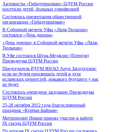
Активисты «Гибадуррахман» ЦДУМ России
посетили детей, больных гемофилией
Состоялась презентация общественной
организации «Гибадуррахман»
В Соборной мечети Уфы «Ляля-Тюльпан»
состоялся «День донора»
«День донора» в Соборной мечети Уфы «Ляля-
Тюльпан»
В Уфе состоялся Шура-Меджлис (Пленум)
Президиума ЦДУМ России
Председатель РДУМ ЯНАО Анур Загидуллин:
если не будем просвещать детей в духе
исламских ценностей, никакого будущего у нас
не будет
Состоялось очередное заседание Президиума
ЦДУМ России
25-28 октября 2012 года благословенный
праздник «Курбан-Байрам»
Митрополит Никон принял участие в работе
IX съезда ЦДУМ России
По итогам IX съезда ЦДУМ России состоялась