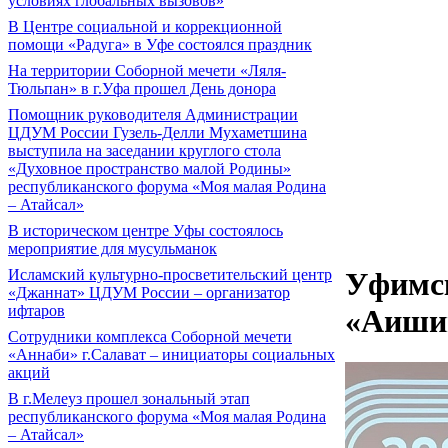
условиях глобальных вызовов»
В Центре социальной и коррекционной
помощи «Радуга» в Уфе состоялся праздник
На территории Соборной мечети «Ляля-
Тюльпан» в г.Уфа прошел День донора
Помощник руководителя Администрации
ЦДУМ России Гузель-Делли Мухаметшина
выступила на заседании круглого стола
«Духовное пространство малой Родины»
республиканского форума «Моя малая Родина
– Атайсал»
В историческом центре Уфы состоялось
мероприятие для мусульманок
Исламский культурно-просветительский центр
Уфимск
«Джаннат» ЦДУМ России – организатор
ифтаров
«Аиши
Сотрудники комплекса Соборной мечети
«Аннаби» г.Салават – инициаторы социальных
акций
В г.Мелеуз прошел зональный этап
республиканского форума «Моя малая Родина
– Атайсал»