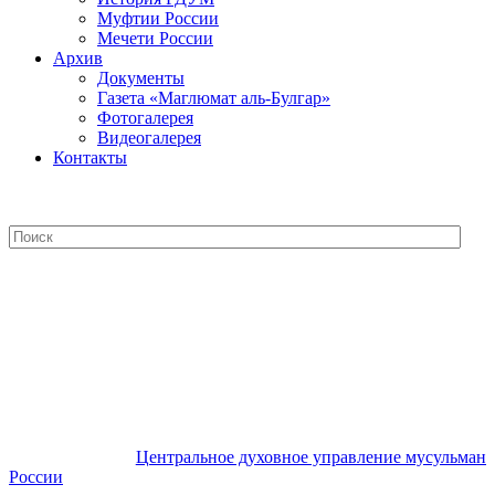
Муфтии России
Мечети России
Архив
Документы
Газета «Маглюмат аль-Булгар»
Фотогалерея
Видеогалерея
Контакты
Центральное духовное управление
мусульман России
Центральное духовное управление мусульман
России