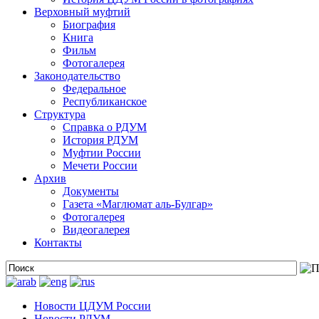
Верховный муфтий
Биография
Книга
Фильм
Фотогалерея
Законодательство
Федеральное
Республиканское
Структура
Справка о РДУМ
История РДУМ
Муфтии России
Мечети России
Архив
Документы
Газета «Маглюмат аль-Булгар»
Фотогалерея
Видеогалерея
Контакты
Новости ЦДУМ России
Новости РДУМ