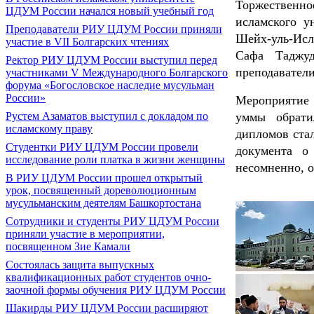
Торжественн
ЦДУМ России начался новый учебный год
исламского у
Преподаватели РИУ ЦДУМ России приняли
Шейх-уль-Исл
участие в VII Болгарских чтениях
Сафа Таджу
Ректор РИУ ЦДУМ России выступил перед
преподавател
участниками V Международного Болгарского
форума «Богословское наследие мусульман
России»
Мероприятие 
Рустем Азаматов выступил с докладом по
уммы обрати
исламскому праву
дипломов ста
Студентки РИУ ЦДУМ России провели
документа о
исследование роли платка в жизни женщины
несомненно, 
В РИУ ЦДУМ России прошел открытый
урок, посвященный дореволюционным
мусульманским деятелям Башкортостана
Сотрудники и студенты РИУ ЦДУМ России
приняли участие в мероприятии,
посвященном Зие Камали
Состоялась защита выпускных
квалификационных работ студентов очно-
заочной формы обучения РИУ ЦДУМ России
Шакирды РИУ ЦДУМ России расширяют