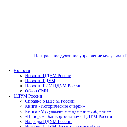
Центральное духовное управление мусульман 
Новости
Новости ЦДУМ России
Новости РДУМ
Новости РИУ ЦДУМ России
Обзор СМИ
ЦДУМ России
Справка о ЦДУМ России
Книга «Исторические очерки»
Книга «Мусульманское духовное собрание»
«Панорама Башкортостана» о ЦДУМ России
Награды ЦДУМ России
История ЦДУМ России в фотографиях