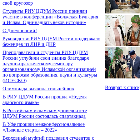
свой кругозор
Студенты РИУ ЦДУМ России приняли
участие в конференции «Волжская Булгария
и Ислам. Одиннадцать веков истории»
С Днем знаний!
Руководство РИУ ЦДУМ России поддержало
беженцев из ЛНР и ДНР
Преподаватели и студенты РИУ ЦДУМ
России углубили свои знания благодаря
научно-практическому семинару,
организованному Исламской организацией
по вопросам образования, науки и культуры
(ИСЕСКО)
Возврат к списк
Олимпиада выявила сильнейших
В РИУ ЦДУМ России прошла «Неделя
арабского языка»
В Российском исламском университете
ЦДУМ России состоялась спартакиада
В Уфе прошли межконфессиональные
«Лыжные старты – 2022»
Верховный муфтий поздравил студентов с