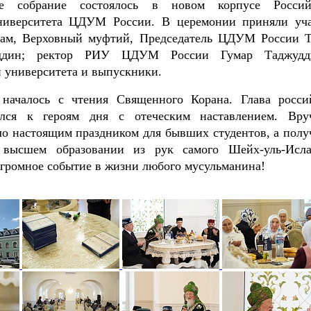
ое собрание состоялось в новом корпусе Россий
ниверситета ЦДУМ России. В церемонии приняли уча
ам, Верховный муфтий, Председатель ЦДУМ России Т
ддин; ректор РИУ ЦДУМ России Гумар Таджудди
и университета и выпускники.
началось с чтения Священного Корана. Глава росси
лся к героям дня с отеческим наставлением. Вру
ло настоящим праздником для бывших студентов, а полу
 высшем образовании из рук самого Шейх-уль-Исл
огромное событие в жизни любого мусульманина!