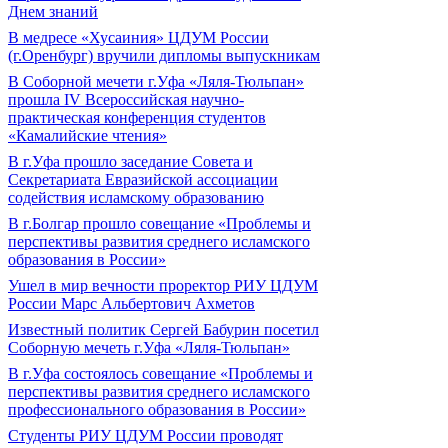
Днем знаний
В медресе «Хусаиния» ЦДУМ России
(г.Оренбург) вручили дипломы выпускникам
В Соборной мечети г.Уфа «Ляля-Тюльпан»
прошла IV Всероссийская научно-
практическая конференция студентов
«Камалийские чтения»
В г.Уфа прошло заседание Совета и
Секретариата Евразийской ассоциации
содействия исламскому образованию
В г.Болгар прошло совещание «Проблемы и
перспективы развития среднего исламского
образования в России»
Ушел в мир вечности проректор РИУ ЦДУМ
России Марс Альбертович Ахметов
Известный политик Сергей Бабурин посетил
Соборную мечеть г.Уфа «Ляля-Тюльпан»
В г.Уфа состоялось совещание «Проблемы и
перспективы развития среднего исламского
профессионального образования в России»
Студенты РИУ ЦДУМ России проводят