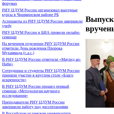
форумах
РИУ ЦДУМ России организовал выездные
курсы в Чишминском районе РБ
Выпуск
Аспиранты из РИУ ЦДУМ России завершили
учебу
вручен
РИУ ЦДУМ России и БИА провели онлайн-
семинар
На вечернем отделении РИУ ЦДУМ России
отметили День рождения Пророка
Мухаммада (с.а.с.)
В РИУ ЦДУМ России отметили «Маулид ан-
Наби»
Сотрудники и студенты РИУ ЦДУМ России
приняли участие в круглом столе «Благо
искренности»
В РИУ ЦДУМ России прошел первый
семинар «Методология научного
исследования»
Преподаватели РИУ ЦДУМ России
завершили работу над диссертациями
В Российском исламском университете