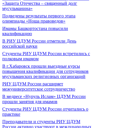
«Защита Отечества – священный долг
мусульманина»
Подведены результаты первого этапа
олимпиады «Ноша правоведов»
Имамы Башкортостана повысили
квалификацию
В РИУ ЦДУМ России отметили День
российской науки
Студенты РИУ ЦДУМ России встретились с
полковым имамом
В г.Хабаровск прошли выездные курсы
повышения квалификации для сотрудников
мусульманских религиозных организаций
РИУ ЦДУМ России расширяет
межуниверситетское сотрудничество
В медресе «Нуруль Ислам» ЦДУМ России
прошли занятия для имамов
Студенты РИУ ЦДУМ России отчитались о
практике
Преподаватели и студенты РИУ ЦДУМ
России активно участвуют в международных